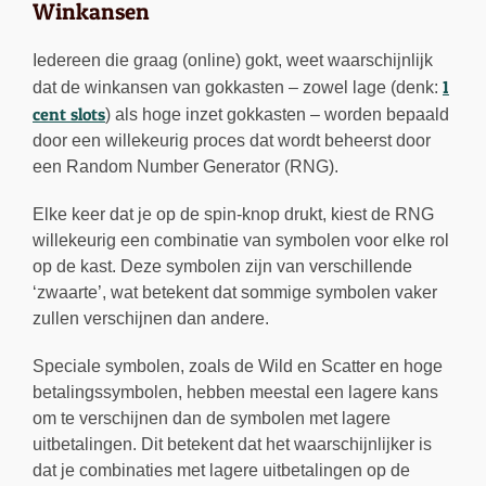
Winkansen
Iedereen die graag (online) gokt, weet waarschijnlijk
1
dat de winkansen van gokkasten – zowel lage (denk:
cent slots
) als hoge inzet gokkasten – worden bepaald
door een willekeurig proces dat wordt beheerst door
een Random Number Generator (RNG).
Elke keer dat je op de spin-knop drukt, kiest de RNG
willekeurig een combinatie van symbolen voor elke rol
op de kast. Deze symbolen zijn van verschillende
‘zwaarte’, wat betekent dat sommige symbolen vaker
zullen verschijnen dan andere.
Speciale symbolen, zoals de Wild en Scatter en hoge
betalingssymbolen, hebben meestal een lagere kans
om te verschijnen dan de symbolen met lagere
uitbetalingen. Dit betekent dat het waarschijnlijker is
dat je combinaties met lagere uitbetalingen op de