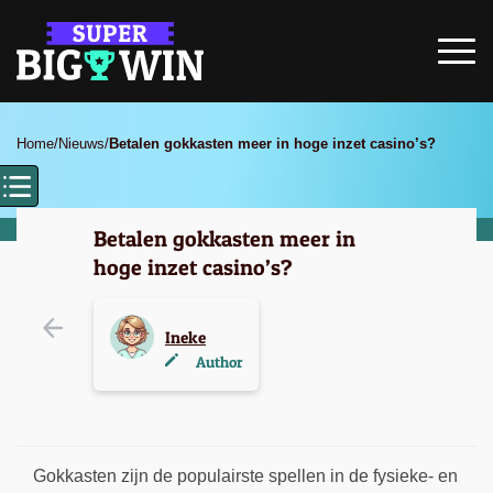
Home
/
Nieuws
/
Betalen gokkasten meer in hoge inzet casino’s?
Betalen gokkasten meer in
hoge inzet casino’s?
Ineke
Author
Gokkasten zijn de populairste spellen in de fysieke- en