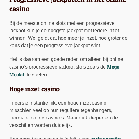
casino
Bij de meeste online slots met een progressieve
jackpot kun je de hoogste jackpot met iedere inzet
winnen. Wel geldt dat hoe meer je inzet, hoe groter de
kans dat je een progressieve jackpot wint.
Het is daarom een goede reden om alleen bij online
Mega
casino’s progressieve jackpot slots zoals de
Moolah
te spelen.
Hoge inzet casino
In eerste instantie lijkt een hoge inzet casino
misschien veel op hun reguliere tegenhangers,
‘normale’ online casino’s. Maar duik dieper, en de
verschillen worden duidelijk.
casino zonder