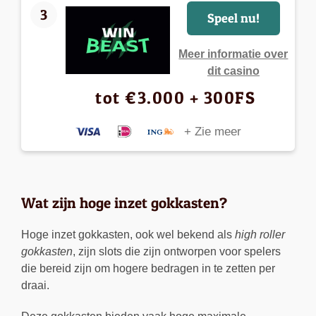
3
Speel nu!
Meer informatie over
dit casino
tot €3.000 + 300FS
+ Zie meer
Wat zijn hoge inzet gokkasten?
Hoge inzet gokkasten, ook wel bekend als
high roller
gokkasten
, zijn slots die zijn ontworpen voor spelers
die bereid zijn om hogere bedragen in te zetten per
draai.