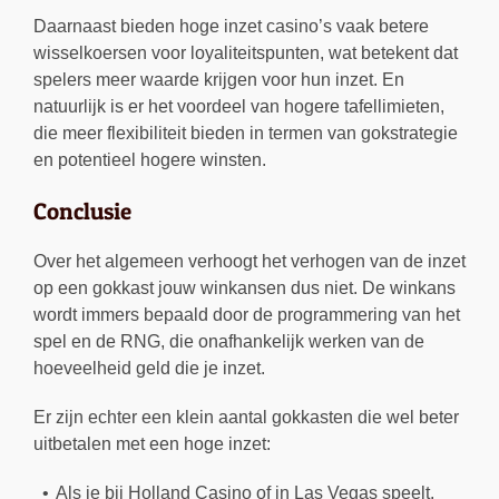
Daarnaast bieden hoge inzet casino’s vaak betere
wisselkoersen voor loyaliteitspunten, wat betekent dat
spelers meer waarde krijgen voor hun inzet. En
natuurlijk is er het voordeel van hogere tafellimieten,
die meer flexibiliteit bieden in termen van gokstrategie
en potentieel hogere winsten.
Conclusie
Over het algemeen verhoogt het verhogen van de inzet
op een gokkast jouw winkansen dus niet. De winkans
wordt immers bepaald door de programmering van het
spel en de RNG, die onafhankelijk werken van de
hoeveelheid geld die je inzet.
Er zijn echter een klein aantal gokkasten die wel beter
uitbetalen met een hoge inzet:
Als je bij Holland Casino of in Las Vegas speelt.