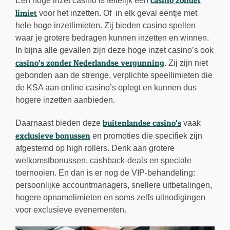
Een hoge inzet casino is feitelijk een
limiet
voor het inzetten. Of in elk geval eentje met
hele hoge inzetlimieten. Zij bieden casino spellen
waar je grotere bedragen kunnen inzetten en winnen.
In bijna alle gevallen zijn deze hoge inzet casino’s ook
casino’s zonder Nederlandse vergunning
. Zij zijn niet
gebonden aan de strenge, verplichte speellimieten die
de KSA aan online casino’s oplegt en kunnen dus
hogere inzetten aanbieden.
buitenlandse casino’s
Daarnaast bieden deze
vaak
exclusieve bonussen
en promoties die specifiek zijn
afgestemd op high rollers. Denk aan grotere
welkomstbonussen, cashback-deals en speciale
toernooien. En dan is er nog de VIP-behandeling:
persoonlijke accountmanagers, snellere uitbetalingen,
hogere opnamelimieten en soms zelfs uitnodigingen
voor exclusieve evenementen.