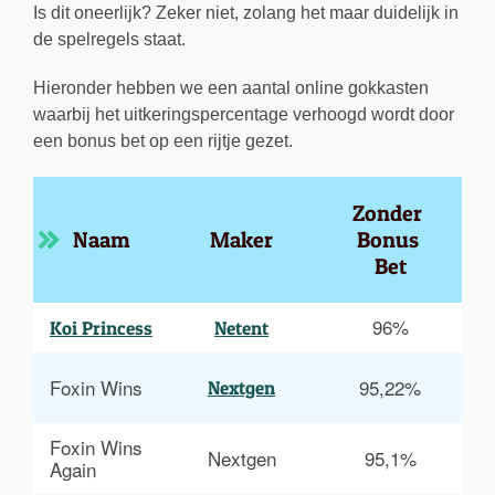
Is dit oneerlijk? Zeker niet, zolang het maar duidelijk in
de spelregels staat.
Hieronder hebben we een aantal online gokkasten
waarbij het uitkeringspercentage verhoogd wordt door
een bonus bet op een rijtje gezet.
Zonder 
Naam
Maker
Bonus 
Bet
96%
Koi Princess
Netent
Foxin Wins
95,22%
Nextgen
Foxin Wins 
Nextgen
95,1%
Again