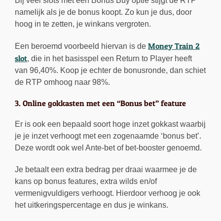
Bij veel slots met een Bonus Buy optie stijgt de RTP
namelijk als je de bonus koopt. Zo kun je dus, door
hoog in te zetten, je winkans vergroten.
Money Train 2
Een beroemd voorbeeld hiervan is de
slot
, die in het basisspel een Return to Player heeft
van 96,40%. Koop je echter de bonusronde, dan schiet
de RTP omhoog naar 98%.
3. Online gokkasten met een “Bonus bet” feature
Er is ook een bepaald soort hoge inzet gokkast waarbij
je je inzet verhoogt met een zogenaamde ‘bonus bet’.
Deze wordt ook wel Ante-bet of bet-booster genoemd.
Je betaalt een extra bedrag per draai waarmee je de
kans op bonus features, extra wilds en/of
vermenigvuldigers verhoogt. Hierdoor verhoog je ook
het uitkeringspercentage en dus je winkans.