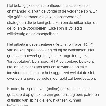
Het belangrijkste om te onthouden is dat elke spin
onafhankelijk is van de vorige of de volgende spin. Er
zijn géén patronen die je kunt observeren of
strategieën die je kunt gebruiken om de uitkomsten op
de rollen te voorspellen. Elke spin is volledig
willekeurig en onvoorspelbaar.
Het uitbetalingspercentage (Return To Player, RTP)
van de kast speelt ook een rol bij de winkansen. Het
geeft aan hoeveel geld hij op de lange termijn zal
‘terugbetalen’. Een hoger RTP-percentage betekent
niet dat je meer kans hebt om te winnen op elke
individuele spin, maar het suggereert wel dat de slot
over een langere periode meer geld zal terugbetalen.
Kortom, het spelen van (online) gokkasten is puur
gebaseerd op geluk. Er zijn geen strategieën, patronen
of timing van spins die je winkansen kunnen
beïnvloeden.