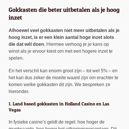
Gokkasten die beter uitbetalen als je hoog
inzet
Alhoewel veel gokkasten niet meer uitbetalen als je
hoog inzet, is er een klein aantal hoge inzet slots
die dat wél doen.
Hiermee verhoog je je kans op
winst als je ervoor kiest om met een hogere inzet te
spelen.
En het verschil kan enorm groot zijn – tot wel 5% – en
het kan dus zeker de moeite waard zijn om erachter te
komen welke gokkasten dit zijn. We bespreken ze
hieronder.
1. Land based gokkasten in Holland Casino en Las
Vegas
In fysieke casino’s geldt de regel: hoe hoger de
muntwaarde, hoe hoger het uitkeringspercentage. Dit