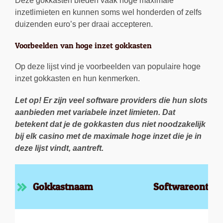
Deze gokkasten bieden vaak hoge maximale
inzetlimieten en kunnen soms wel honderden of zelfs
duizenden euro’s per draai accepteren.
Voorbeelden van hoge inzet gokkasten
Op deze lijst vind je voorbeelden van populaire hoge
inzet gokkasten en hun kenmerken.
Let op! Er zijn veel software providers die hun slots
aanbieden met variabele inzet limieten. Dat
betekent dat je de gokkasten dus niet noodzakelijk
bij elk casino met de maximale hoge inzet die je in
deze lijst vindt, aantreft.
Gokkastnaam
Softwareontwik