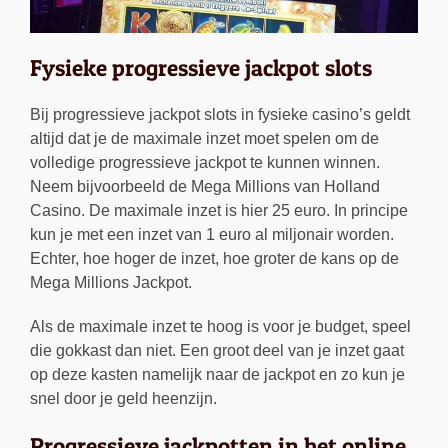
Fysieke progressieve jackpot slots
Bij progressieve jackpot slots in fysieke casino’s geldt
altijd dat je de maximale inzet moet spelen om de
volledige progressieve jackpot te kunnen winnen.
Neem bijvoorbeeld de Mega Millions van Holland
Casino. De maximale inzet is hier 25 euro. In principe
kun je met een inzet van 1 euro al miljonair worden.
Echter, hoe hoger de inzet, hoe groter de kans op de
Mega Millions Jackpot.
Als de maximale inzet te hoog is voor je budget, speel
die gokkast dan niet. Een groot deel van je inzet gaat
op deze kasten namelijk naar de jackpot en zo kun je
snel door je geld heenzijn.
Progressieve jackpotten in het online