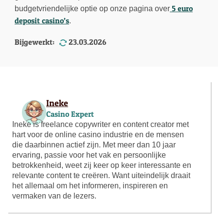
5 euro
budgetvriendelijke optie op onze pagina over
deposit casino’s
.
Bijgewerkt:
23.03.2026
Ineke
Casino Expert
Ineke is freelance copywriter en content creator met
hart voor de online casino industrie en de mensen
die daarbinnen actief zijn. Met meer dan 10 jaar
ervaring, passie voor het vak en persoonlijke
betrokkenheid, weet zij keer op keer interessante en
relevante content te creëren. Want uiteindelijk draait
het allemaal om het informeren, inspireren en
vermaken van de lezers.