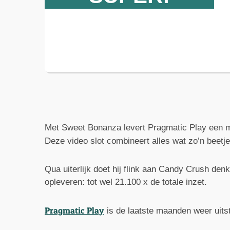
Met Sweet Bonanza levert Pragmatic Play een m
Deze video slot combineert alles wat zo’n beetj
Qua uiterlijk doet hij flink aan Candy Crush denk
opleveren: tot wel 21.100 x de totale inzet.
Pragmatic Play
is de laatste maanden weer uitst