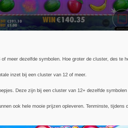
 of meer dezelfde symbolen. Hoe groter de cluster, des te ho
tale inzet bij een cluster van 12 of meer.
epjes. Deze zijn bij een cluster van 12+ dezelfde symbolen 
unnen ook hele mooie prijzen opleveren. Tenminste, tijdens 