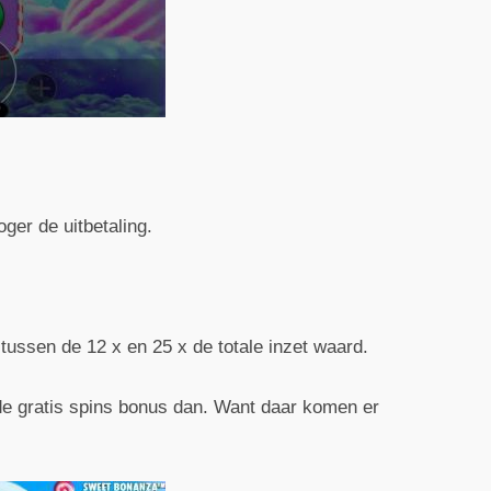
ger de uitbetaling.
tussen de 12 x en 25 x de totale inzet waard.
de gratis spins bonus dan. Want daar komen er