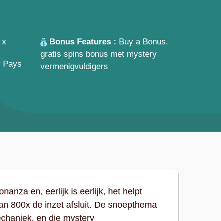
 x
Bonus Features :
Buy a Bonus,
gratis spins bonus met mystery
r Pays
vermenigvuldigers
nza en, eerlijk is eerlijk, het helpt
an 800x de inzet afsluit. De snoepthema
chaniek, en die mystery