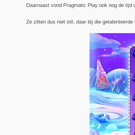
Daarnaast vond Pragmatic Play ook nog de tijd 
Ze zitten dus niet stil, daar bij die getalentee