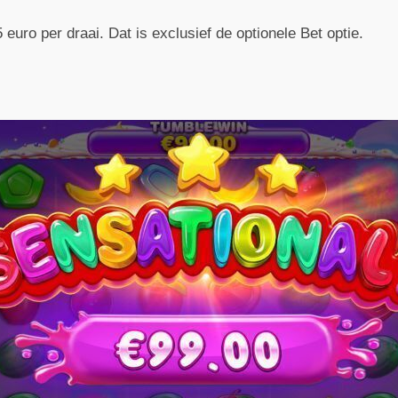
euro per draai. Dat is exclusief de optionele Bet optie.