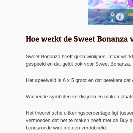
Hoe werkt de Sweet Bonanza v
Sweet Bonanza heeft geen winlijnen, maar werk
gespeeld en dat geldt ook voor Sweet Bonanza.
Het speelveld is 6 x 5 groot en dat betekent dat
Winnende symbolen verdwijnen en maken plaats
Het theoretische uitkeringspercentage ligt tusse
vermoeden dat het te maken heeft met de Buy a b
bonusronde wint meteen verdubbeld.