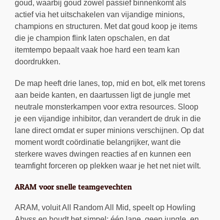
goud, waarbij goud zowel passief binnenkomt als
actief via het uitschakelen van vijandige minions,
champions en structuren. Met dat goud koop je items
die je champion flink laten opschalen, en dat
itemtempo bepaalt vaak hoe hard een team kan
doordrukken.
De map heeft drie lanes, top, mid en bot, elk met torens
aan beide kanten, en daartussen ligt de jungle met
neutrale monsterkampen voor extra resources. Sloop
je een vijandige inhibitor, dan verandert de druk in die
lane direct omdat er super minions verschijnen. Op dat
moment wordt coördinatie belangrijker, want die
sterkere waves dwingen reacties af en kunnen een
teamfight forceren op plekken waar je het net niet wilt.
ARAM voor snelle teamgevechten
ARAM, voluit All Random All Mid, speelt op Howling
Abyss en houdt het simpel: één lane, geen jungle, en