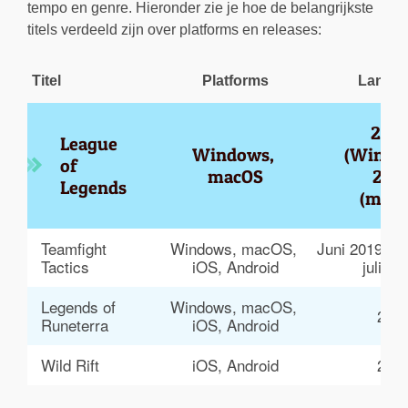
tempo en genre. Hieronder zie je hoe de belangrijkste
titels verdeeld zijn over platforms en releases:
Titel
Platforms
Lancer
2009
League 
Windows, 
(Window
of 
macOS
2013
Legends
(macO
Teamfight 
Windows, macOS, 
Juni 2019 (p
Tactics
iOS, Android
juli 20
Legends of 
Windows, macOS, 
202
Runeterra
iOS, Android
Wild Rift
iOS, Android
202