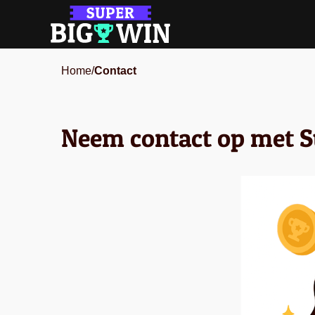
Home
/
Contact
Neem contact op met 