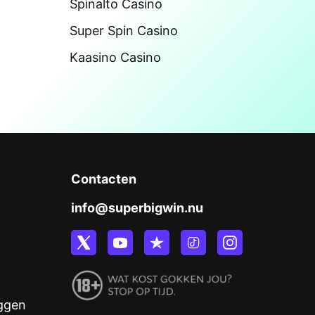
Spinalto Casino
Super Spin Casino
Kaasino Casino
Contacten
info@superbigwin.nu
ggen