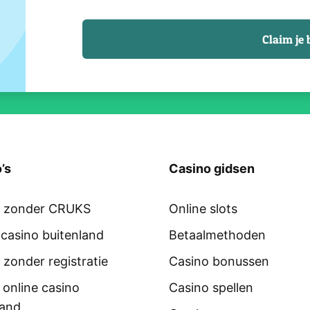
’s
Casino gidsen
o zonder CRUKS
Online slots
 casino buitenland
Betaalmethoden
 zonder registratie
Casino bonussen
 online casino
Casino spellen
land