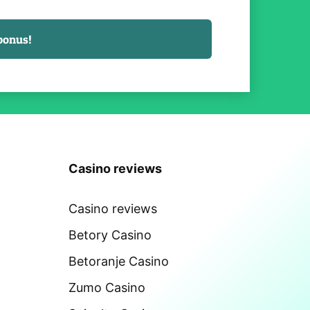
Casino reviews
Casino reviews
Betory Casino
Betoranje Casino
Zumo Casino