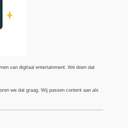
men van digitaal entertainment. We doen dat
 horen we dat graag. Wij passen content aan als