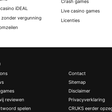
Crash games
 casino iDEAL
Live casino games
 zonder vergunning
Licenties
omzeilen
u
 ons
Contact
ws
Sitemap
ogames
Disclaimer
ij reviewen
Privacyverklaring
ntwoord spelen
CRUKS eerder opze