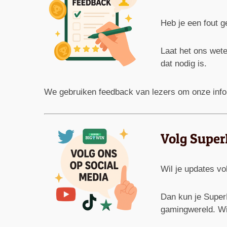
Heb je een fout ge
Laat het ons wete
dat nodig is.
We gebruiken feedback van lezers om onze infor
Volg Super
Wil je updates vo
Dan kun je Super
gamingwereld. Wij