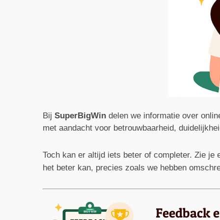
Bij
SuperBigWin
delen we informatie over onli
met aandacht voor betrouwbaarheid, duidelijkhe
Toch kan er altijd iets beter of completer. Zie j
het beter kan, precies zoals we hebben omschr
Feedback e