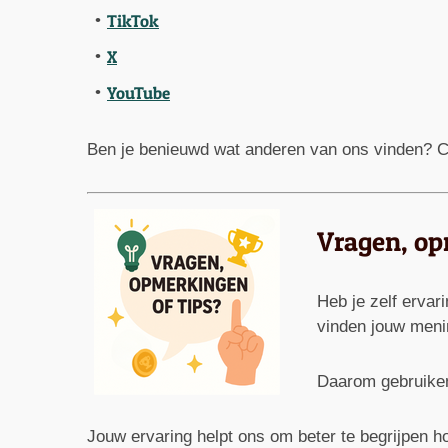
TikTok
X
YouTube
Ben je benieuwd wat anderen van ons vinden? 
Vragen, op
Heb je zelf ervar
vinden jouw menin
Daarom gebruiken
Jouw ervaring helpt ons om beter te begrijpen h