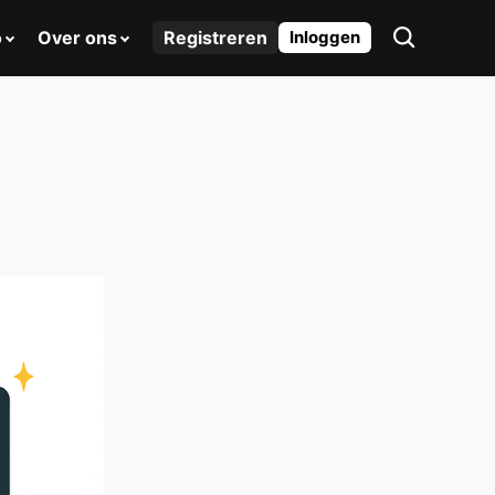
o
Over ons
Registreren
Inloggen