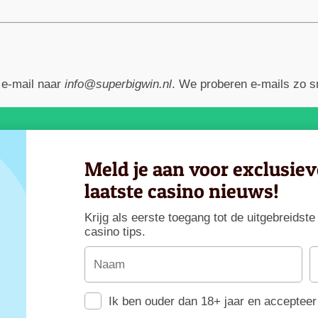
 e-mail naar
info@superbigwin.nl
. We proberen e-mails zo s
Meld je aan voor exclusie
laatste casino nieuws!
Krijg als eerste toegang tot de uitgebreids
casino tips.
Ik ben ouder dan 18+ jaar en accepteer 