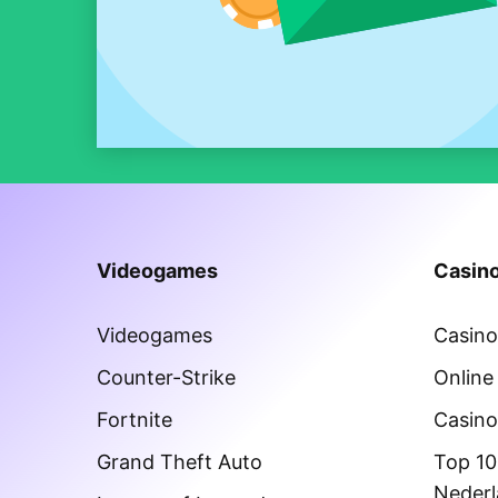
Videogames
Casino
Videogames
Casin
Counter-Strike
Online
Fortnite
Casino
Grand Theft Auto
Top 10
Neder