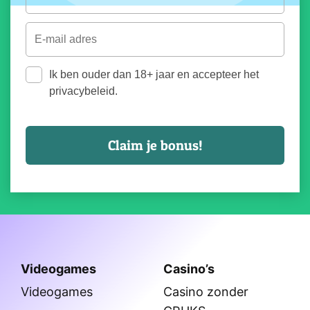
Ik ben ouder dan 18+ jaar en accepteer het
privacybeleid.
Videogames
Casino’s
Videogames
Casino zonder