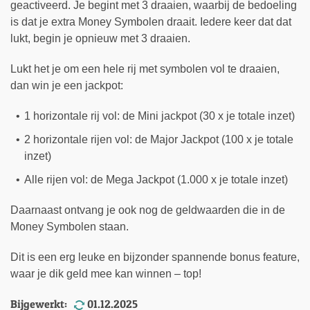
geactiveerd. Je begint met 3 draaien, waarbij de bedoeling
is dat je extra Money Symbolen draait. Iedere keer dat dat
lukt, begin je opnieuw met 3 draaien.
Lukt het je om een hele rij met symbolen vol te draaien,
dan win je een jackpot:
1 horizontale rij vol: de Mini jackpot (30 x je totale inzet)
2 horizontale rijen vol: de Major Jackpot (100 x je totale
inzet)
Alle rijen vol: de Mega Jackpot (1.000 x je totale inzet)
Daarnaast ontvang je ook nog de geldwaarden die in de
Money Symbolen staan.
Dit is een erg leuke en bijzonder spannende bonus feature,
waar je dik geld mee kan winnen – top!
Bijgewerkt:
01.12.2025