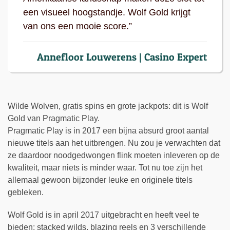
een visueel hoogstandje. Wolf Gold krijgt
van ons een mooie score.”
Annefloor Louwerens | Casino Expert
Wilde Wolven, gratis spins en grote jackpots: dit is Wolf
Gold van Pragmatic Play.
Pragmatic Play is in 2017 een bijna absurd groot aantal
nieuwe titels aan het uitbrengen. Nu zou je verwachten dat
ze daardoor noodgedwongen flink moeten inleveren op de
kwaliteit, maar niets is minder waar. Tot nu toe zijn het
allemaal gewoon bijzonder leuke en originele titels
gebleken.
Wolf Gold is in april 2017 uitgebracht en heeft veel te
bieden: stacked wilds, blazing reels en 3 verschillende