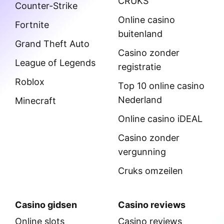
CRUKS
Counter-Strike
Online casino
Fortnite
buitenland
Grand Theft Auto
Casino zonder
League of Legends
registratie
Roblox
Top 10 online casino
Nederland
Minecraft
Online casino iDEAL
Casino zonder
vergunning
Cruks omzeilen
Casino gidsen
Casino reviews
Online slots
Casino reviews