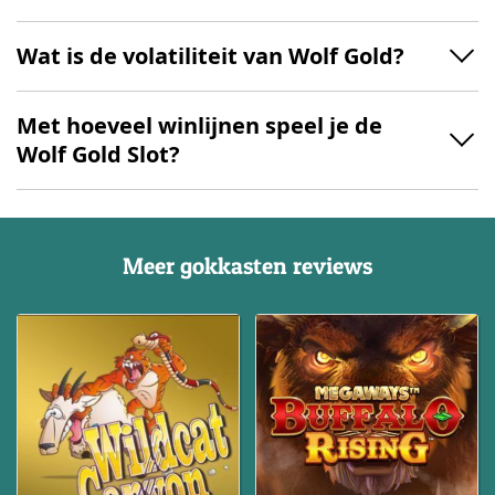
Wat is de volatiliteit van Wolf Gold?
Met hoeveel winlijnen speel je de
Wolf Gold Slot?
Meer gokkasten reviews