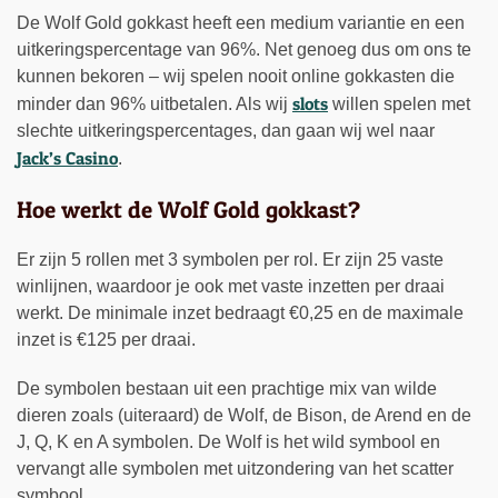
De Wolf Gold gokkast heeft een medium variantie en een
uitkeringspercentage van 96%. Net genoeg dus om ons te
kunnen bekoren – wij spelen nooit online gokkasten die
slots
minder dan 96% uitbetalen. Als wij
willen spelen met
slechte uitkeringspercentages, dan gaan wij wel naar
Jack’s Casino
.
Hoe werkt de Wolf Gold gokkast?
Er zijn 5 rollen met 3 symbolen per rol. Er zijn 25 vaste
winlijnen, waardoor je ook met vaste inzetten per draai
werkt. De minimale inzet bedraagt €0,25 en de maximale
inzet is €125 per draai.
De symbolen bestaan uit een prachtige mix van wilde
dieren zoals (uiteraard) de Wolf, de Bison, de Arend en de
J, Q, K en A symbolen. De Wolf is het wild symbool en
vervangt alle symbolen met uitzondering van het scatter
symbool.