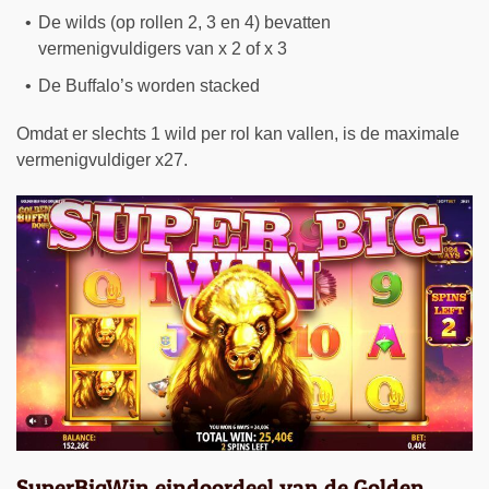
De wilds (op rollen 2, 3 en 4) bevatten
vermenigvuldigers van x 2 of x 3
De Buffalo’s worden stacked
Omdat er slechts 1 wild per rol kan vallen, is de maximale
vermenigvuldiger x27.
SuperBigWin eindoordeel van de Golden