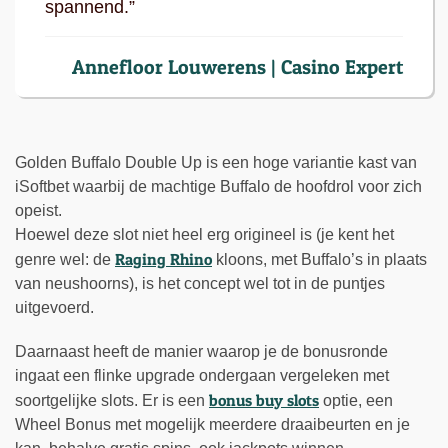
spannend.”
Annefloor Louwerens | Casino Expert
Golden Buffalo Double Up is een hoge variantie kast van
iSoftbet waarbij de machtige Buffalo de hoofdrol voor zich
opeist.
Hoewel deze slot niet heel erg origineel is (je kent het
Raging Rhino
genre wel: de
kloons, met Buffalo’s in plaats
van neushoorns), is het concept wel tot in de puntjes
uitgevoerd.
Daarnaast heeft de manier waarop je de bonusronde
ingaat een flinke upgrade ondergaan vergeleken met
bonus buy slots
soortgelijke slots. Er is een
optie, een
Wheel Bonus met mogelijk meerdere draaibeurten en je