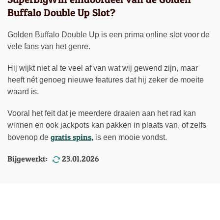
Buffalo Double Up Slot?
Golden Buffalo Double Up is een prima online slot voor de
vele fans van het genre.
Hij wijkt niet al te veel af van wat wij gewend zijn, maar
heeft nét genoeg nieuwe features dat hij zeker de moeite
waard is.
Vooral het feit dat je meerdere draaien aan het rad kan
winnen en ook jackpots kan pakken in plaats van, of zelfs
gratis spins,
bovenop de
is een mooie vondst.
Bijgewerkt:
23.01.2026