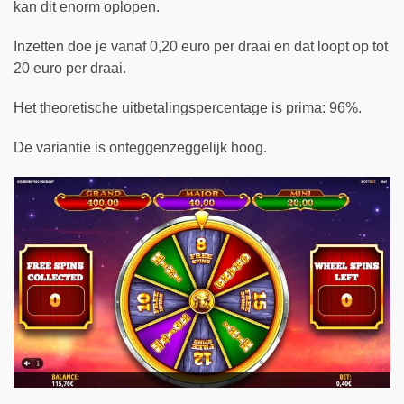
kan dit enorm oplopen.
Inzetten doe je vanaf 0,20 euro per draai en dat loopt op tot
20 euro per draai.
Het theoretische uitbetalingspercentage is prima: 96%.
De variantie is onteggenzeggelijk hoog.