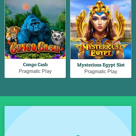
Congo Cash
Mysterious Egypt Slot
Pragmatic Play
Pragmatic Play