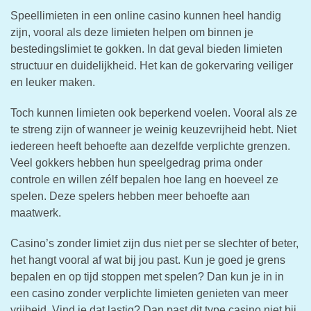
Speellimieten in een online casino kunnen heel handig
zijn, vooral als deze limieten helpen om binnen je
bestedingslimiet te gokken. In dat geval bieden limieten
structuur en duidelijkheid. Het kan de gokervaring veiliger
en leuker maken.
Toch kunnen limieten ook beperkend voelen. Vooral als ze
te streng zijn of wanneer je weinig keuzevrijheid hebt. Niet
iedereen heeft behoefte aan dezelfde verplichte grenzen.
Veel gokkers hebben hun speelgedrag prima onder
controle en willen zélf bepalen hoe lang en hoeveel ze
spelen. Deze spelers hebben meer behoefte aan
maatwerk.
Casino’s zonder limiet zijn dus niet per se slechter of beter,
het hangt vooral af wat bij jou past. Kun je goed je grens
bepalen en op tijd stoppen met spelen? Dan kun je in in
een casino zonder verplichte limieten genieten van meer
vrijheid. Vind je dat lastig? Dan past dit type casino niet bij