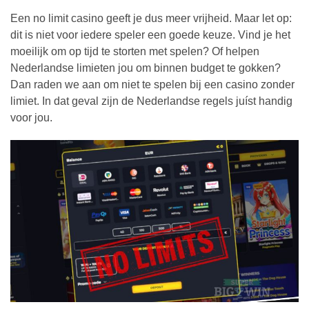
Een no limit casino geeft je dus meer vrijheid. Maar let op:
dit is niet voor iedere speler een goede keuze. Vind je het
moeilijk om op tijd te storten met spelen? Of helpen
Nederlandse limieten jou om binnen budget te gokken?
Dan raden we aan om niet te spelen bij een casino zonder
limiet. In dat geval zijn de Nederlandse regels juíst handig
voor jou.