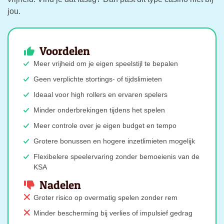
jou.
Voordelen
Meer vrijheid om je eigen speelstijl te bepalen
Geen verplichte stortings- of tijdslimieten
Ideaal voor high rollers en ervaren spelers
Minder onderbrekingen tijdens het spelen
Meer controle over je eigen budget en tempo
Grotere bonussen en hogere inzetlimieten mogelijk
Flexibelere speelervaring zonder bemoeienis van de
KSA
Nadelen
Groter risico op overmatig spelen zonder rem
Minder bescherming bij verlies of impulsief gedrag