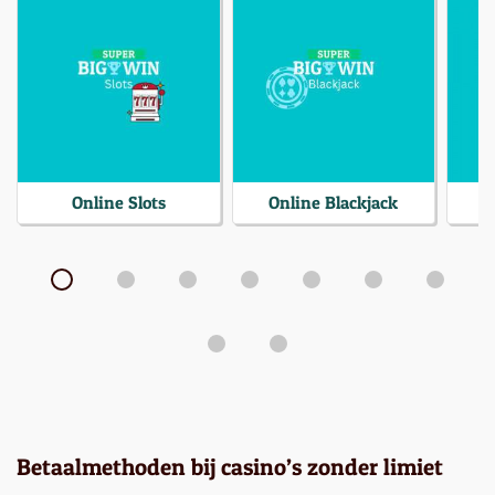
Online Slots
Online Blackjack
Betaalmethoden bij casino’s zonder limiet