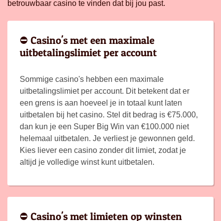
betrouwbaar casino te vinden dat bij jou past.
⛔ Casino's met een maximale
uitbetalingslimiet per account
Sommige casino's hebben een maximale
uitbetalingslimiet per account. Dit betekent dat er
een grens is aan hoeveel je in totaal kunt laten
uitbetalen bij het casino. Stel dit bedrag is €75.000,
dan kun je een Super Big Win van €100.000 niet
helemaal uitbetalen. Je verliest je gewonnen geld.
Kies liever een casino zonder dit limiet, zodat je
altijd je volledige winst kunt uitbetalen.
⛔ Casino's met limieten op winsten