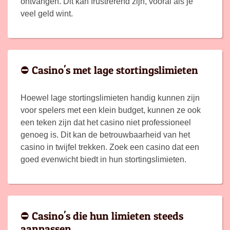
ontvangen. Dit kan frustrerend zijn, vooral als je
veel geld wint.
⛔ Casino's met lage stortingslimieten
Hoewel lage stortingslimieten handig kunnen zijn
voor spelers met een klein budget, kunnen ze ook
een teken zijn dat het casino niet professioneel
genoeg is. Dit kan de betrouwbaarheid van het
casino in twijfel trekken. Zoek een casino dat een
goed evenwicht biedt in hun stortingslimieten.
⛔ Casino's die hun limieten steeds
aanpassen