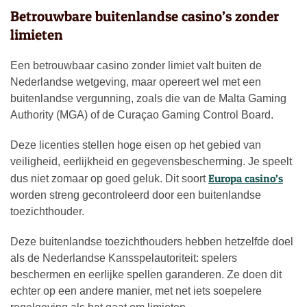
Betrouwbare buitenlandse casino’s zonder
limieten
Een betrouwbaar casino zonder limiet valt buiten de
Nederlandse wetgeving, maar opereert wel met een
buitenlandse vergunning, zoals die van de Malta Gaming
Authority (MGA) of de Curaçao Gaming Control Board.
Deze licenties stellen hoge eisen op het gebied van
veiligheid, eerlijkheid en gegevensbescherming. Je speelt
Europa casino’s
dus niet zomaar op goed geluk. Dit soort
worden streng gecontroleerd door een buitenlandse
toezichthouder.
Deze buitenlandse toezichthouders hebben hetzelfde doel
als de Nederlandse Kansspelautoriteit: spelers
beschermen en eerlijke spellen garanderen. Ze doen dit
echter op een andere manier, met net iets soepelere