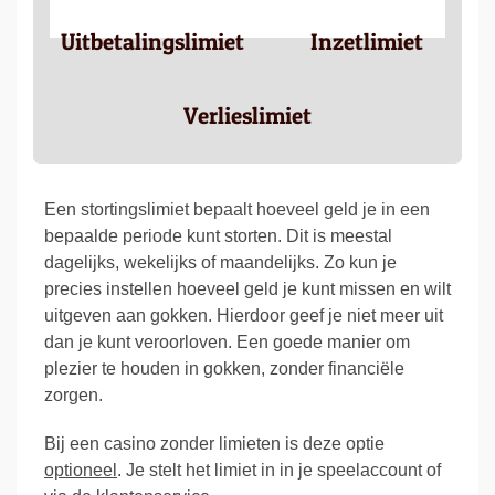
Uitbetalingslimiet
Inzetlimiet
Verlieslimiet
Een stortingslimiet bepaalt hoeveel geld je in een
bepaalde periode kunt storten. Dit is meestal
dagelijks, wekelijks of maandelijks. Zo kun je
precies instellen hoeveel geld je kunt missen en wilt
uitgeven aan gokken. Hierdoor geef je niet meer uit
dan je kunt veroorloven. Een goede manier om
plezier te houden in gokken, zonder financiële
zorgen.
Bij een casino zonder limieten is deze optie
optioneel
. Je stelt het limiet in in je speelaccount of