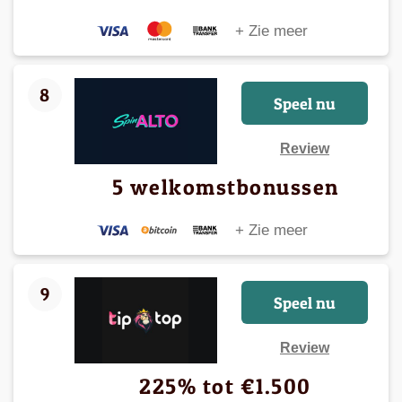
+ Zie meer
8
Speel nu
Review
5 welkomstbonussen
+ Zie meer
9
Speel nu
Review
225% tot €1.500