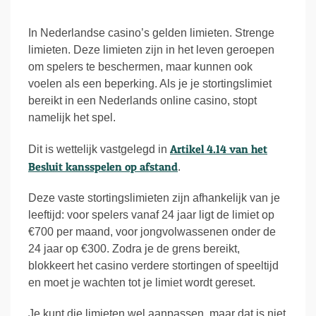
In Nederlandse casino’s gelden limieten. Strenge
limieten. Deze limieten zijn in het leven geroepen
om spelers te beschermen, maar kunnen ook
voelen als een beperking. Als je je stortingslimiet
bereikt in een Nederlands online casino, stopt
namelijk het spel.
Artikel 4.14 van het
Dit is wettelijk vastgelegd in
Besluit kansspelen op afstand
.
Deze vaste stortingslimieten zijn afhankelijk van je
leeftijd: voor spelers vanaf 24 jaar ligt de limiet op
€700 per maand, voor jongvolwassenen onder de
24 jaar op €300. Zodra je de grens bereikt,
blokkeert het casino verdere stortingen of speeltijd
en moet je wachten tot je limiet wordt gereset.
Je kunt die limieten wel aanpassen, maar dat is niet