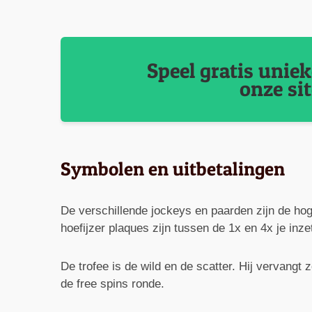
Speel gratis uniek
onze sit
Symbolen en uitbetalingen
De verschillende jockeys en paarden zijn de hog
hoefijzer plaques zijn tussen de 1x en 4x je inze
De trofee is de wild en de scatter. Hij vervang
de free spins ronde.