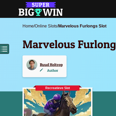
Home
/
Online Slots
/
Marvelous Furlongs Slot
Marvelous Furlong
Ruud Holtrop
Author
Recreatieve Slot