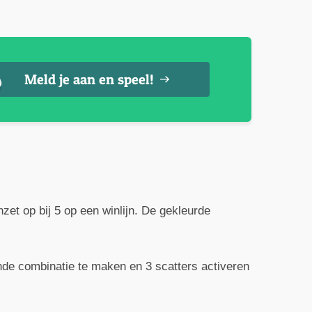
Meld je aan en speel!
et op bij 5 op een winlijn. De gekleurde
ende combinatie te maken en 3 scatters activeren