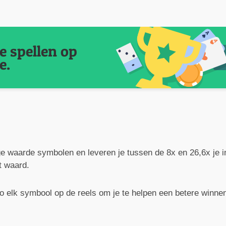
e spellen op
e.
e waarde symbolen en leveren je tussen de 8x en 26,6x je inz
t waard.
t zo elk symbool op de reels om je te helpen een betere winn