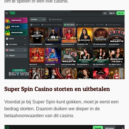
om te spelen in een live casino.
Super Spin Casino storten en uitbetalen
Voordat je bij Super Spin kunt gokken, moet je eerst een
bedrag storten. Daarom duiken we dieper in de
betaalvoorwaarden van dit casino.