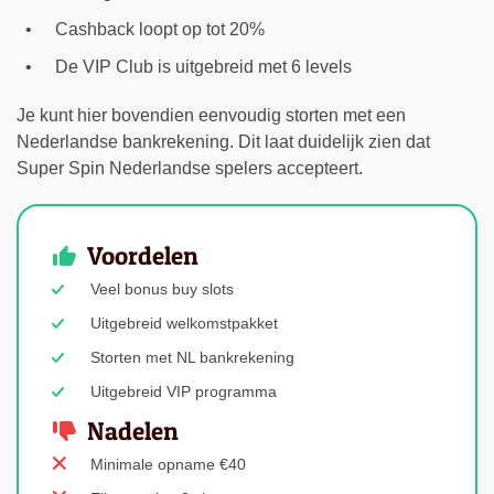
Cashback loopt op tot 20%
De VIP Club is uitgebreid met 6 levels
Je kunt hier bovendien eenvoudig storten met een
Nederlandse bankrekening. Dit laat duidelijk zien dat
Super Spin Nederlandse spelers accepteert.
Voordelen
Veel bonus buy slots
Uitgebreid welkomstpakket
Storten met NL bankrekening
Uitgebreid VIP programma
Nadelen
Minimale opname €40