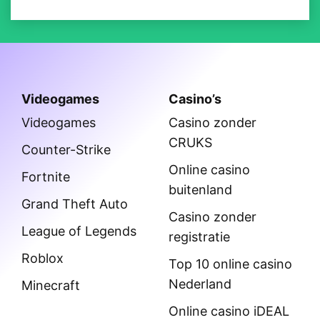
Videogames
Casino’s
Videogames
Casino zonder
CRUKS
Counter-Strike
Online casino
Fortnite
buitenland
Grand Theft Auto
Casino zonder
League of Legends
registratie
Roblox
Top 10 online casino
Nederland
Minecraft
Online casino iDEAL