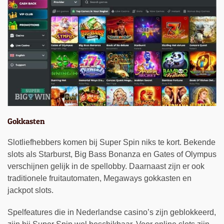
Gokkasten
Slotliefhebbers komen bij Super Spin niks te kort. Bekende
slots als Starburst, Big Bass Bonanza en Gates of Olympus
verschijnen gelijk in de spellobby. Daarnaast zijn er ook
traditionele fruitautomaten, Megaways gokkasten en
jackpot slots.
Spelfeatures die in Nederlandse casino’s zijn geblokkeerd,