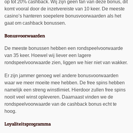
op tot 20% cashback. Wij zijn geen fan van deze bonus, dit
komt vooral door de inzetvereiste van 10 keer. De meeste
casino’s hanteren soepelere bonusvoorwaarden als het
gaat om cashback bonussen.
Bonusvoorwaarden
De meeste bonussen hebben een rondspeelvoorwaarde
van 35 keer. Hoewel wij liever een lagere
rondspeelvoorwaarde zien, liggen we hier niet van wakker.
Er zijn jammer genoeg wel andere bonusvoorwaarden
waar we meer moeite mee hebben. De free spins hebben
namelijk een streng winstlimiet. Hierdoor zullen free spins
nooit veel winst opleveren. Daarnaast vinden we de
rondspeelvoorwaarde van de cashback bonus echt te
hoog.
Loyaliteitsprogramma