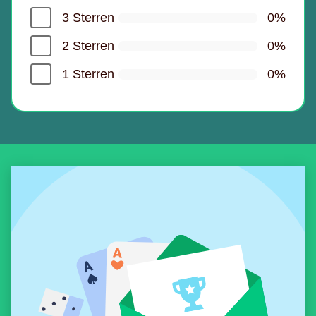
3 Sterren
0%
2 Sterren
0%
1 Sterren
0%
Door deze beoordeling in te vullen en te
verzenden ga ik akkoord met de
algemene voorwaarden
van
SuperBigWin.nu