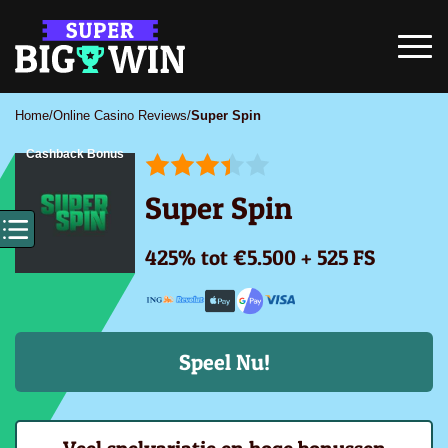
Home
/
Online Casino Reviews
/
Super Spin
Cashback Bonus
Super Spin
425% tot €5.500 + 525 FS
Speel Nu!