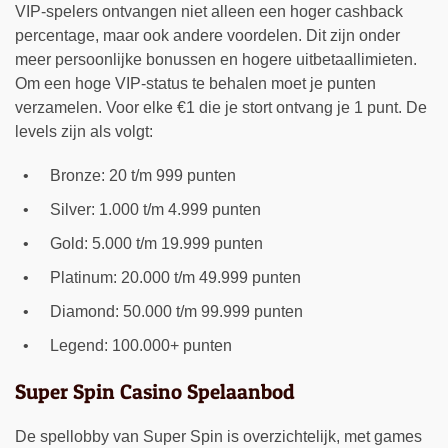
VIP-spelers ontvangen niet alleen een hoger cashback
percentage, maar ook andere voordelen. Dit zijn onder
meer persoonlijke bonussen en hogere uitbetaallimieten.
Om een hoge VIP-status te behalen moet je punten
verzamelen. Voor elke €1 die je stort ontvang je 1 punt. De
levels zijn als volgt:
Bronze: 20 t/m 999 punten
Silver: 1.000 t/m 4.999 punten
Gold: 5.000 t/m 19.999 punten
Platinum: 20.000 t/m 49.999 punten
Diamond: 50.000 t/m 99.999 punten
Legend: 100.000+ punten
Super Spin Casino Spelaanbod
De spellobby van Super Spin is overzichtelijk, met games