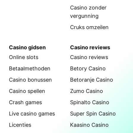
Casino zonder
vergunning
Cruks omzeilen
Casino gidsen
Casino reviews
Online slots
Casino reviews
Betaalmethoden
Betory Casino
Casino bonussen
Betoranje Casino
Casino spellen
Zumo Casino
Crash games
Spinalto Casino
Live casino games
Super Spin Casino
Licenties
Kaasino Casino