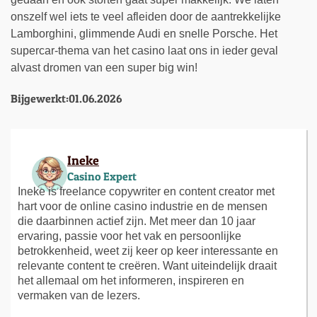
onszelf wel iets te veel afleiden door de aantrekkelijke
Lamborghini, glimmende Audi en snelle Porsche. Het
supercar-thema van het casino laat ons in ieder geval
alvast dromen van een super big win!
Bijgewerkt:
01.06.2026
Ineke
Casino Expert
Ineke is freelance copywriter en content creator met
hart voor de online casino industrie en de mensen
die daarbinnen actief zijn. Met meer dan 10 jaar
ervaring, passie voor het vak en persoonlijke
betrokkenheid, weet zij keer op keer interessante en
relevante content te creëren. Want uiteindelijk draait
het allemaal om het informeren, inspireren en
vermaken van de lezers.