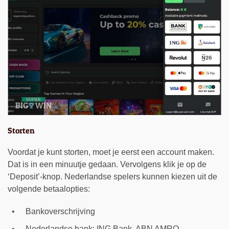
Storten
Voordat je kunt storten, moet je eerst een account maken.
Dat is in een minuutje gedaan. Vervolgens klik je op de
‘Deposit’-knop. Nederlandse spelers kunnen kiezen uit de
volgende betaalopties:
Bankoverschrijving
Nederlandse bank: ING Bank, ABN AMRO,