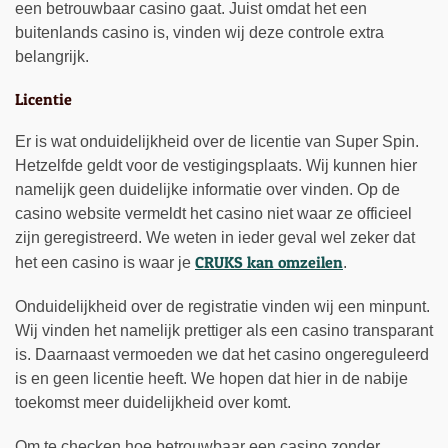
een betrouwbaar casino gaat. Juist omdat het een
buitenlands casino is, vinden wij deze controle extra
belangrijk.
Licentie
Er is wat onduidelijkheid over de licentie van Super Spin.
Hetzelfde geldt voor de vestigingsplaats. Wij kunnen hier
namelijk geen duidelijke informatie over vinden. Op de
casino website vermeldt het casino niet waar ze officieel
zijn geregistreerd. We weten in ieder geval wel zeker dat
CRUKS kan omzeilen
het een casino is waar je
.
Onduidelijkheid over de registratie vinden wij een minpunt.
Wij vinden het namelijk prettiger als een casino transparant
is. Daarnaast vermoeden we dat het casino ongereguleerd
is en geen licentie heeft. We hopen dat hier in de nabije
toekomst meer duidelijkheid over komt.
Om te checken hoe betrouwbaar een casino zonder