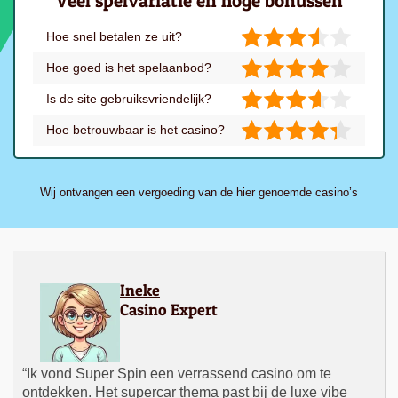
Veel spelvariatie en hoge bonussen
Hoe snel betalen ze uit?
Hoe goed is het spelaanbod?
Is de site gebruiksvriendelijk?
Hoe betrouwbaar is het casino?
Wij ontvangen een vergoeding van de hier genoemde casino’s
Ineke
Casino Expert
“Ik vond Super Spin een verrassend casino om te
ontdekken. Het supercar thema past bij de luxe vibe