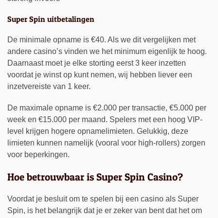
Super Spin uitbetalingen
De minimale opname is €40. Als we dit vergelijken met
andere casino’s vinden we het minimum eigenlijk te hoog.
Daarnaast moet je elke storting eerst 3 keer inzetten
voordat je winst op kunt nemen, wij hebben liever een
inzetvereiste van 1 keer.
De maximale opname is €2.000 per transactie, €5.000 per
week en €15.000 per maand. Spelers met een hoog VIP-
level krijgen hogere opnamelimieten. Gelukkig, deze
limieten kunnen namelijk (vooral voor high-rollers) zorgen
voor beperkingen.
Hoe betrouwbaar is Super Spin Casino?
Voordat je besluit om te spelen bij een casino als Super
Spin, is het belangrijk dat je er zeker van bent dat het om