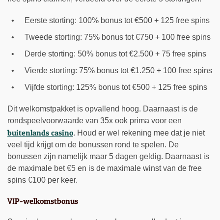
Eerste storting: 100% bonus tot €500 + 125 free spins
Tweede storting: 75% bonus tot €750 + 100 free spins
Derde storting: 50% bonus tot €2.500 + 75 free spins
Vierde storting: 75% bonus tot €1.250 + 100 free spins
Vijfde storting: 125% bonus tot €500 + 125 free spins
Dit welkomstpakket is opvallend hoog. Daarnaast is de
rondspeelvoorwaarde van 35x ook prima voor een
buitenlands casino
. Houd er wel rekening mee dat je niet
veel tijd krijgt om de bonussen rond te spelen. De
bonussen zijn namelijk maar 5 dagen geldig. Daarnaast is
de maximale bet €5 en is de maximale winst van de free
spins €100 per keer.
VIP-welkomstbonus