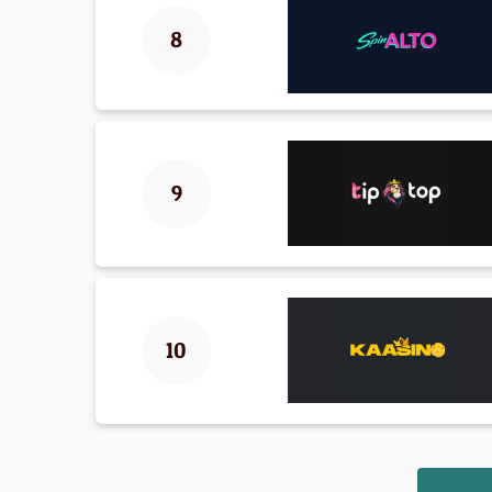
8
9
10