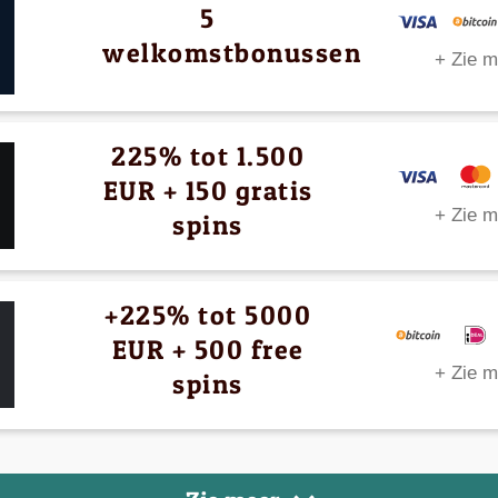
5
welkomstbonussen
+ Zie m
225% tot 1.500
EUR + 150 gratis
+ Zie m
spins
+225% tot 5000
EUR + 500 free
+ Zie m
spins