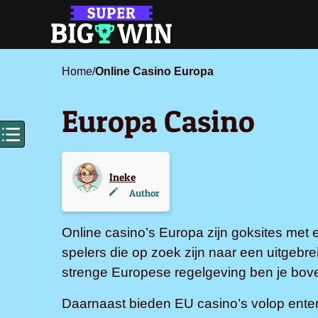
Home
/
Online Casino Europa
Europa Casino
Ineke
Author
Online casino’s Europa zijn goksites met 
spelers die op zoek zijn naar een uitgeb
strenge Europese regelgeving ben je bove
Daarnaast bieden EU casino’s volop enter