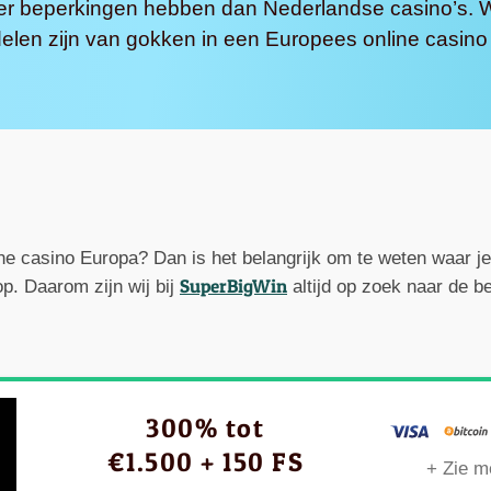
r beperkingen hebben dan Nederlandse casino’s. W
ordelen zijn van gokken in een Europees online casin
ne casino Europa? Dan is het belangrijk om te weten waar je
SuperBigWin
p. Daarom zijn wij bij
altijd op zoek naar de b
300% tot
€1.500 + 150 FS
+ Zie m