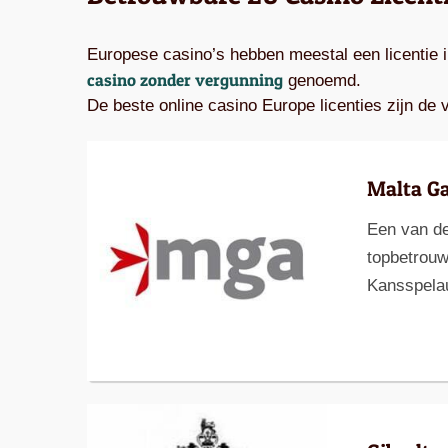
Europese casino’s hebben meestal een licentie 
casino zonder vergunning
genoemd.
De beste online casino Europe licenties zijn de 
Malta G
Een van de
topbetrouw
Kansspelau