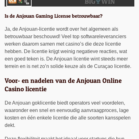
Is de Anjouan Gaming License betrouwbaar?
Ja, de Anjouan-licentie wordt over het algemeen als
betrouwbaar beschouwd! Veel top softwareleveranciers
werken daarom samen met casino’s die deze licentie
hebben. De licentie krijgt weinig negatieve reacties, wat
een goed teken is. De Anjouan licentie wint steeds meer
terrein en is net zo’n solide keuze als de Curaçao licentie.
Voor- en nadelen van de Anjouan Online
Casino licentie
De Anjouan goklicentie biedt operators veel voordelen,
waaronder een snel en eenvoudig aanvraagproces, lage
kosten en één enkele licentie die alle soorten kansspelen
dekt.
Deze flexibiliteit maakt het ideaal voor startups die hun