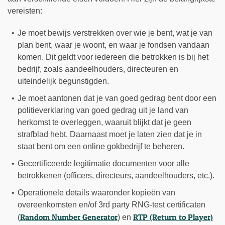
vereisten:
Je moet bewijs verstrekken over wie je bent, wat je van
plan bent, waar je woont, en waar je fondsen vandaan
komen. Dit geldt voor iedereen die betrokken is bij het
bedrijf, zoals aandeelhouders, directeuren en
uiteindelijk begunstigden.
Je moet aantonen dat je van goed gedrag bent door een
politieverklaring van goed gedrag uit je land van
herkomst te overleggen, waaruit blijkt dat je geen
strafblad hebt. Daarnaast moet je laten zien dat je in
staat bent om een online gokbedrijf te beheren.
Gecertificeerde legitimatie documenten voor alle
betrokkenen (officers, directeurs, aandeelhouders, etc.).
Operationele details waaronder kopieën van
overeenkomsten en/of 3rd party RNG-test certificaten
Random Number Generator
RTP (Return to Player)
(
) en