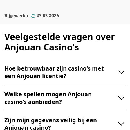
Bijgewerkt:
23.03.2026
Veelgestelde vragen over
Anjouan Casino's
Hoe betrouwbaar zijn casino's met
een Anjouan licentie?
Welke spellen mogen Anjouan
casino's aanbieden?
Zijn mijn gegevens veilig bij een
Anjouan casino?