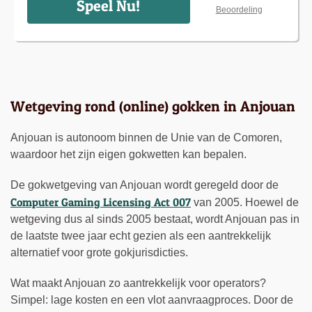
Speel Nu!
Beoordeling
Wetgeving rond (online) gokken in Anjouan
Anjouan is autonoom binnen de Unie van de Comoren,
waardoor het zijn eigen gokwetten kan bepalen.
De gokwetgeving van Anjouan wordt geregeld door de
Computer Gaming Licensing Act 007
van 2005. Hoewel de
wetgeving dus al sinds 2005 bestaat, wordt Anjouan pas in
de laatste twee jaar echt gezien als een aantrekkelijk
alternatief voor grote gokjurisdicties.
Wat maakt Anjouan zo aantrekkelijk voor operators?
Simpel: lage kosten en een vlot aanvraagproces. Door de