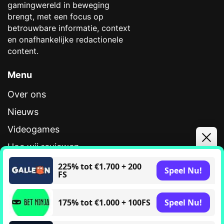
gamingwereld in beweging
brengt, met een focus op
betrouwbare informatie, context
en onafhankelijke redactionele
content.
Menu
Over ons
Nieuws
Videogames
Hoe wij reviewen
Verantwoord spelen
225% tot €1.700 + 200
Speel Nu!
FS
Contentstandaarden
Veelgestelde vragen
175% tot €1.000 + 100FS
Speel Nu!
Contact