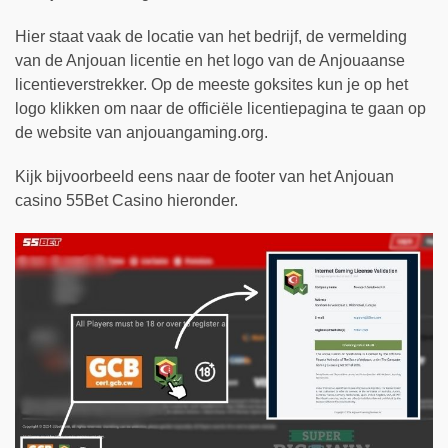
Hier staat vaak de locatie van het bedrijf, de vermelding
van de Anjouan licentie en het logo van de Anjouaanse
licentieverstrekker. Op de meeste goksites kun je op het
logo klikken om naar de officiële licentiepagina te gaan op
de website van anjouangaming.org.
Kijk bijvoorbeeld eens naar de footer van het Anjouan
casino 55Bet Casino hieronder.