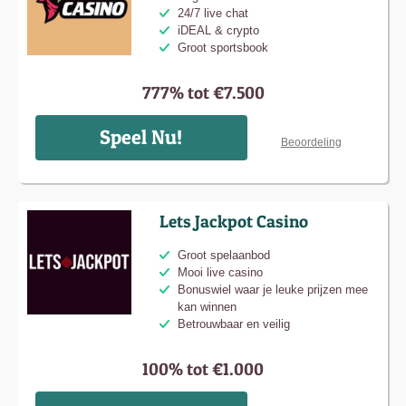
24/7 live chat
iDEAL & crypto
Groot sportsbook
777% tot €7.500
Speel Nu!
Beoordeling
Lets Jackpot Casino
Groot spelaanbod
Mooi live casino
Bonuswiel waar je leuke prijzen mee
kan winnen
Betrouwbaar en veilig
100% tot €1.000