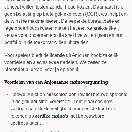
concept willen testen zonder hoge kosten. Daarnaast is er
geen belasting op bruto gokinkomsten (GGR), wat helpt om
de winst te maximaliseren. De beperkte bureaucratie en
lage onderhoudskosten maken het een aantrekkelijke
keuze voor ondernemers die snel live willen gaan en hun
portfolio in de toekomst willen uitbreiden.
Voor spelers biedt de licentie uit Anjouan hoofdzakelijk
voordelen en slechts twee nadelen. We zetten ze
hieronder allemaal voor je op een rij
Voordelen van een Anjouaanse casinovergunning:
Hoewel Anjouan misschien een relatief nieuwe speler is
in de gokindustrie, vereist de licentie dat casino’s
voldoen aan strikte veiligheidsnormen. Je kunt dus
eerlijke casino’s
rekenen op
met betrouwbare
spelresultaten.