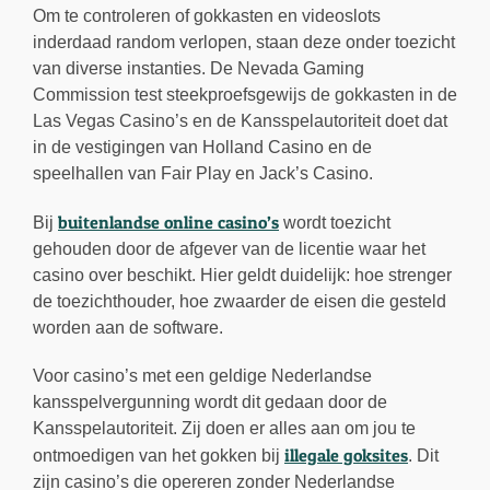
Om te controleren of gokkasten en videoslots
inderdaad random verlopen, staan deze onder toezicht
van diverse instanties. De Nevada Gaming
Commission test steekproefsgewijs de gokkasten in de
Las Vegas Casino’s en de Kansspelautoriteit doet dat
in de vestigingen van Holland Casino en de
speelhallen van Fair Play en Jack’s Casino.
buitenlandse online casino’s
Bij
wordt toezicht
gehouden door de afgever van de licentie waar het
casino over beschikt. Hier geldt duidelijk: hoe strenger
de toezichthouder, hoe zwaarder de eisen die gesteld
worden aan de software.
Voor casino’s met een geldige Nederlandse
kansspelvergunning wordt dit gedaan door de
Kansspelautoriteit. Zij doen er alles aan om jou te
illegale goksites
ontmoedigen van het gokken
bij
. Dit
zijn casino’s die opereren zonder Nederlandse