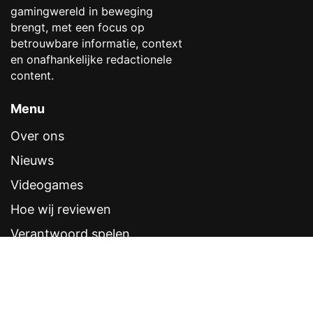
gamingwereld in beweging
brengt, met een focus op
betrouwbare informatie, context
en onafhankelijke redactionele
content.
Menu
Over ons
Nieuws
Videogames
Hoe wij reviewen
Verantwoord spelen
Contentstandaarden
Veelgestelde vragen
Contact