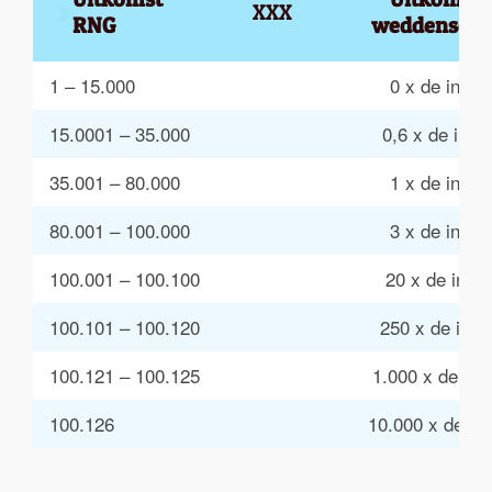
 XXX
RNG 
weddenscha
1 – 15.000
0 x de inzet
15.0001 – 35.000
0,6 x de inze
35.001 – 80.000
1 x de inzet
80.001 – 100.000
3 x de inzet
100.001 – 100.100
20 x de inzet
100.101 – 100.120
250 x de inze
100.121 – 100.125
1.000 x de inz
100.126
10.000 x de inz