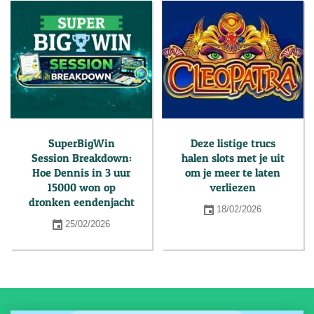
SuperBigWin
Deze listige trucs
Session Breakdown:
halen slots met je uit
Hoe Dennis in 3 uur
om je meer te laten
15000 won op
verliezen
dronken eendenjacht
18/02/2026
25/02/2026