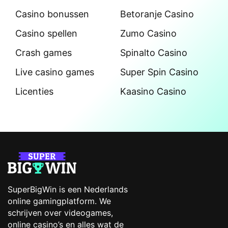
Casino bonussen
Betoranje Casino
Casino spellen
Zumo Casino
Crash games
Spinalto Casino
Live casino games
Super Spin Casino
Licenties
Kaasino Casino
SuperBigWin is een Nederlands
online gamingplatform. We
schrijven over videogames,
online casino’s en alles wat de