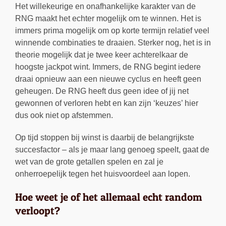
Het willekeurige en onafhankelijke karakter van de
RNG maakt het echter mogelijk om te winnen. Het is
immers prima mogelijk om op korte termijn relatief veel
winnende combinaties te draaien. Sterker nog, het is in
theorie mogelijk dat je twee keer achterelkaar de
hoogste jackpot wint. Immers, de RNG begint iedere
draai opnieuw aan een nieuwe cyclus en heeft geen
geheugen. De RNG heeft dus geen idee of jij net
gewonnen of verloren hebt en kan zijn ‘keuzes’ hier
dus ook niet op afstemmen.
Op tijd stoppen bij winst is daarbij de belangrijkste
succesfactor – als je maar lang genoeg speelt, gaat de
wet van de grote getallen spelen en zal je
onherroepelijk tegen het huisvoordeel aan lopen.
Hoe weet je of het allemaal echt random
verloopt?