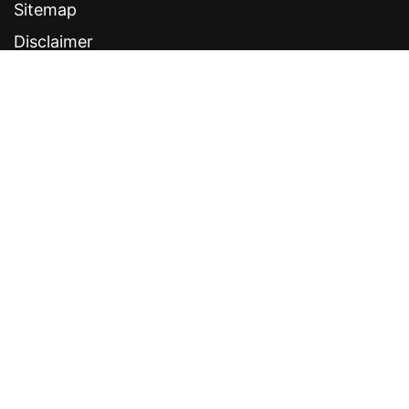
Sitemap
Disclaimer
Privacyverklaring
CRUKS eerder opzeggen
Software provider
Weddenschappen
Contacten
info@superbigwin.nu