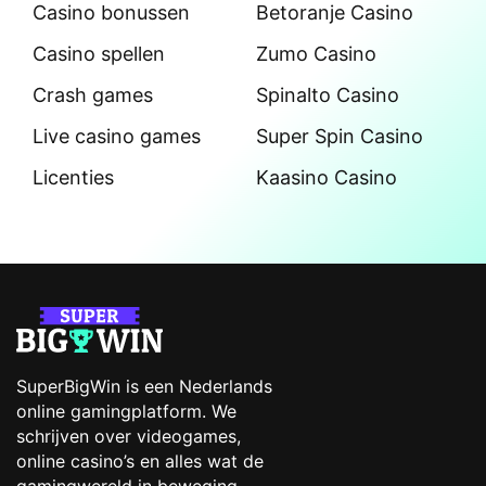
Casino bonussen
Betoranje Casino
Casino spellen
Zumo Casino
Crash games
Spinalto Casino
Live casino games
Super Spin Casino
Licenties
Kaasino Casino
SuperBigWin is een Nederlands
online gamingplatform. We
schrijven over videogames,
online casino’s en alles wat de