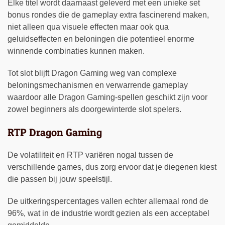
Elke titel wordt daarnaast geleverd met een unieke set
bonus rondes die de gameplay extra fascinerend maken,
niet alleen qua visuele effecten maar ook qua
geluidseffecten en beloningen die potentieel enorme
winnende combinaties kunnen maken.
Tot slot blijft Dragon Gaming weg van complexe
beloningsmechanismen en verwarrende gameplay
waardoor alle Dragon Gaming-spellen geschikt zijn voor
zowel beginners als doorgewinterde slot spelers.
RTP Dragon Gaming
De volatiliteit en RTP variëren nogal tussen de
verschillende games, dus zorg ervoor dat je diegenen kiest
die passen bij jouw speelstijl.
De uitkeringspercentages vallen echter allemaal rond de
96%, wat in de industrie wordt gezien als een acceptabel