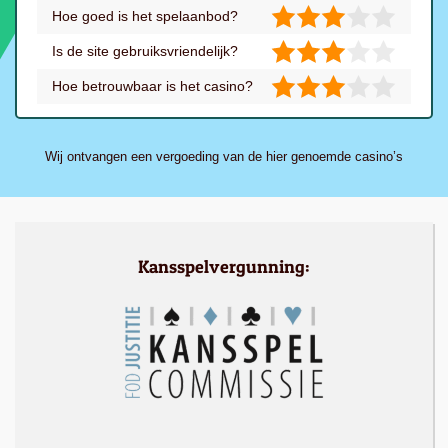
Hoe goed is het spelaanbod?
Is de site gebruiksvriendelijk?
Hoe betrouwbaar is het casino?
Wij ontvangen een vergoeding van de hier genoemde casino’s
Kansspelvergunning: