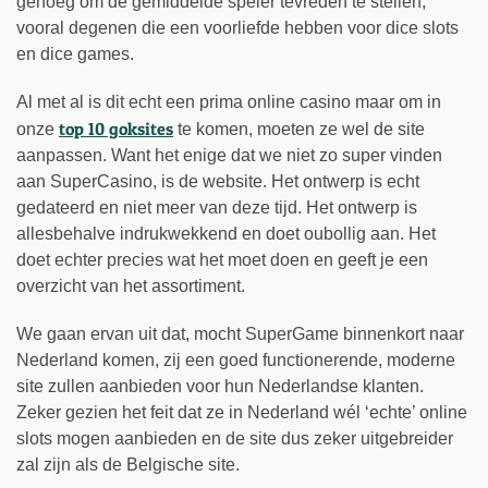
genoeg om de gemiddelde speler tevreden te stellen,
vooral degenen die een voorliefde hebben voor dice slots
en dice games.
Al met al is dit echt een prima online casino maar om in
top 10 goksites
onze
te komen, moeten ze wel de site
aanpassen. Want het enige dat we niet zo super vinden
aan SuperCasino, is de website. Het ontwerp is echt
gedateerd en niet meer van deze tijd. Het ontwerp is
allesbehalve indrukwekkend en doet oubollig aan. Het
doet echter precies wat het moet doen en geeft je een
overzicht van het assortiment.
We gaan ervan uit dat, mocht SuperGame binnenkort naar
Nederland komen, zij een goed functionerende, moderne
site zullen aanbieden voor hun Nederlandse klanten.
Zeker gezien het feit dat ze in Nederland wél ‘echte’ online
slots mogen aanbieden en de site dus zeker uitgebreider
zal zijn als de Belgische site.