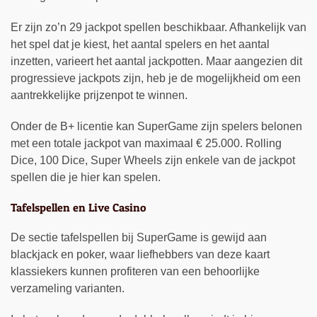
Er zijn zo’n 29 jackpot spellen beschikbaar. Afhankelijk van
het spel dat je kiest, het aantal spelers en het aantal
inzetten, varieert het aantal jackpotten. Maar aangezien dit
progressieve jackpots zijn, heb je de mogelijkheid om een ​​
aantrekkelijke prijzenpot te winnen.
Onder de B+ licentie kan SuperGame zijn spelers belonen
met een totale jackpot van maximaal € 25.000. Rolling
Dice, 100 Dice, Super Wheels zijn enkele van de jackpot
spellen die je hier kan spelen.
Tafelspellen en Live Casino
De sectie tafelspellen bij SuperGame is gewijd aan
blackjack en poker, waar liefhebbers van deze kaart
klassiekers kunnen profiteren van een behoorlijke
verzameling varianten.