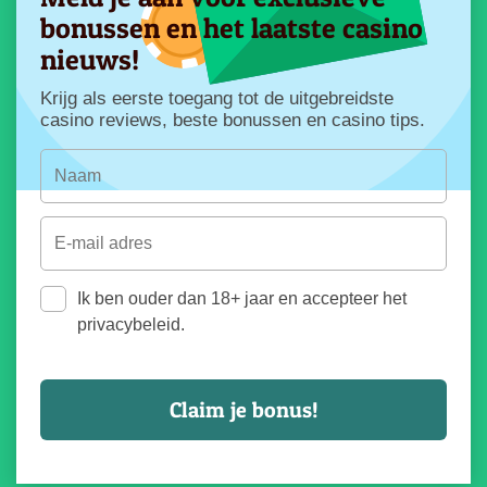
bonussen en het laatste casino
nieuws!
Krijg als eerste toegang tot de uitgebreidste
casino reviews, beste bonussen en casino tips.
Ik ben ouder dan 18+ jaar en accepteer het
privacybeleid.