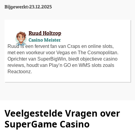
Bijgewerkt:
23.12.2025
Ruud Holtrop
Casino Meister
Ruud is een fervent fan van Craps en online slots,
met een voorkeur voor Vegas en The Cosmopolitan.
Oprichter van SuperBigWin, biedt objectieve casino
reviews, houdt van Play’n GO en WMS slots zoals
Reactoonz.
Veelgestelde Vragen over
SuperGame Casino