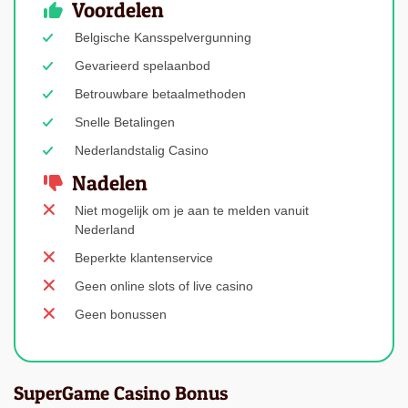
Voordelen
Belgische Kansspelvergunning
Gevarieerd spelaanbod
Betrouwbare betaalmethoden
Snelle Betalingen
Nederlandstalig Casino
Nadelen
Niet mogelijk om je aan te melden vanuit
Nederland
Beperkte klantenservice
Geen online slots of live casino
Geen bonussen
SuperGame Casino Bonus