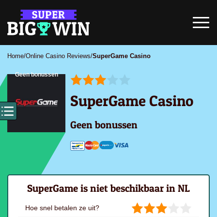
Home
/
Online Casino Reviews
/
SuperGame Casino
Geen bonussen
SuperGame Casino
Geen bonussen
SuperGame is niet beschikbaar in NL
Hoe snel betalen ze uit?