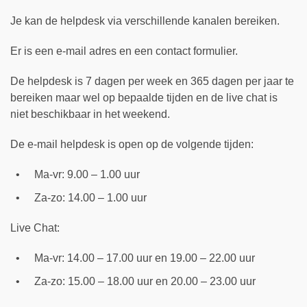
Je kan de helpdesk via verschillende kanalen bereiken.
Er is een e-mail adres en een contact formulier.
De helpdesk is 7 dagen per week en 365 dagen per jaar te
bereiken maar wel op bepaalde tijden en de live chat is
niet beschikbaar in het weekend.
De e-mail helpdesk is open op de volgende tijden:
Ma-vr: 9.00 – 1.00 uur
Za-zo: 14.00 – 1.00 uur
Live Chat:
Ma-vr: 14.00 – 17.00 uur en 19.00 – 22.00 uur
Za-zo: 15.00 – 18.00 uur en 20.00 – 23.00 uur