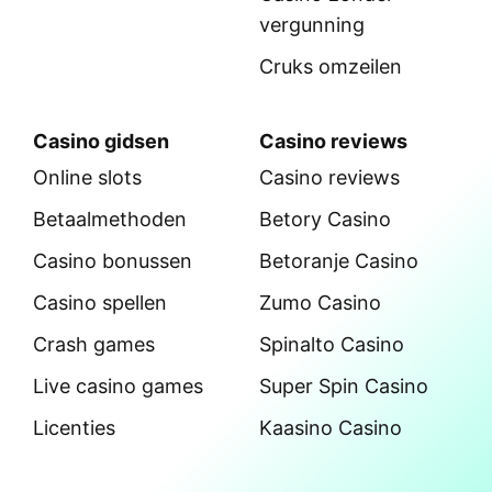
vergunning
Cruks omzeilen
Casino gidsen
Casino reviews
Online slots
Casino reviews
Betaalmethoden
Betory Casino
Casino bonussen
Betoranje Casino
Casino spellen
Zumo Casino
Crash games
Spinalto Casino
Live casino games
Super Spin Casino
Licenties
Kaasino Casino