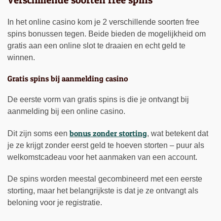
In het online casino kom je 2 verschillende soorten free
spins bonussen tegen. Beide bieden de mogelijkheid om
gratis aan een online slot te draaien en echt geld te
winnen.
Gratis spins bij aanmelding casino
De eerste vorm van gratis spins is die je ontvangt bij
aanmelding bij een online casino.
bonus zonder storting
Dit zijn soms een
, wat betekent dat
je ze krijgt zonder eerst geld te hoeven storten – puur als
welkomstcadeau voor het aanmaken van een account.
De spins worden meestal gecombineerd met een eerste
storting, maar het belangrijkste is dat je ze ontvangt als
beloning voor je registratie.