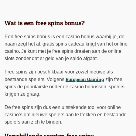
Wat is een free spins bonus?
Een free spins bonus is een casino bonus waarbij je, de
naam zegt het al, gratis spins cadeau krijgt van het online
casino. Je kunt met je free spins draaien aan de online
slots zonder dat er geld van je saldo afgaat.
Free spins zijn beschikbaar voor zowel nieuwe als
European Gaming
bestaande spelers. Volgens
zijn free
spins de populairste onder de casino bonussen, spelers
krijgen ze graag.
De free spins zijn dus een uitstekende tool voor online
casino’s om nieuwe spelers aan te trekken en bestaande
spelers aan zich te binden.
Verschillende soorten free spins