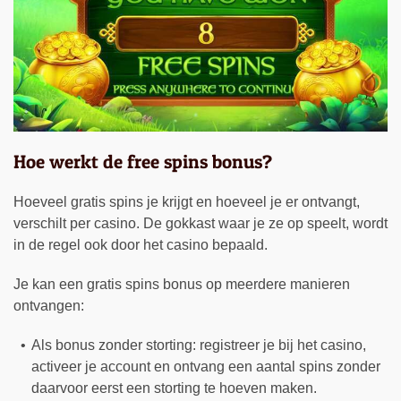
Hoe werkt de free spins bonus?
Hoeveel gratis spins je krijgt en hoeveel je er ontvangt,
verschilt per casino. De gokkast waar je ze op speelt, wordt
in de regel ook door het casino bepaald.
Je kan een gratis spins bonus op meerdere manieren
ontvangen:
Als bonus zonder storting: registreer je bij het casino,
activeer je account en ontvang een aantal spins zonder
daarvoor eerst een storting te hoeven maken.