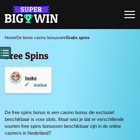
Home
/
De beste casino bonussen
/
Gratis spins
Free Spins
Ineke
Author
De free spins bonus is een casino bonus die exclusief
beschikbaar is voor slots. Maar wist je dat er verschillende
soorten free spins bonussen beschikbaar zijn in de online
casino‘s in Nederland?