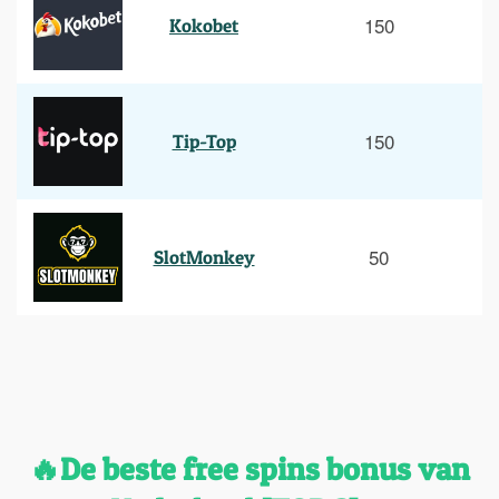
150
Kokobet
150
Tip-Top
50
SlotMonkey
🔥De beste free spins bonus van