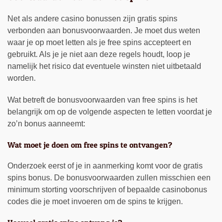
Net als andere casino bonussen zijn gratis spins
verbonden aan bonusvoorwaarden. Je moet dus weten
waar je op moet letten als je free spins accepteert en
gebruikt. Als je je niet aan deze regels houdt, loop je
namelijk het risico dat eventuele winsten niet uitbetaald
worden.
Wat betreft de bonusvoorwaarden van free spins is het
belangrijk om op de volgende aspecten te letten voordat je
zo’n bonus aanneemt:
Wat moet je doen om free spins te ontvangen?
Onderzoek eerst of je in aanmerking komt voor de gratis
spins bonus. De bonusvoorwaarden zullen misschien een
minimum storting voorschrijven of bepaalde casinobonus
codes die je moet invoeren om de spins te krijgen.