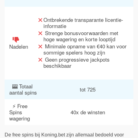
Ontbrekende transparante licentie-
informatie 
 Strenge bonusvoorwaarden met 
hoge wagering en korte looptijd 
 Minimale opname van €40 kan voor 
Nadelen 
sommige spelers hoog zijn 
 Geen progressieve jackpots 
beschikbaar
 🎰 Totaal 
 tot 725 
aantal spins 
 ⚡ Free 
Spins 
 40x de winsten 
wagering 
De free spins bij Koning.bet zijn allemaal bedoeld voor