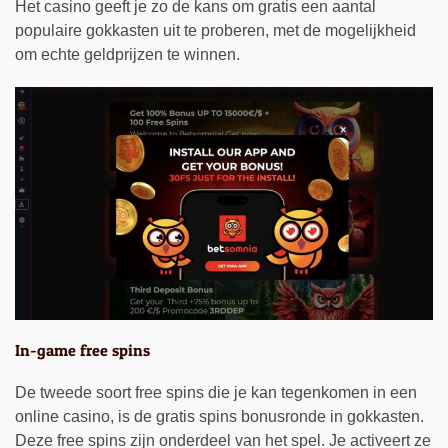
Het casino geeft je zo de kans om gratis een aantal
populaire gokkasten uit te proberen, met de mogelijkheid
om echte geldprijzen te winnen.
In-game free spins
De tweede soort free spins die je kan tegenkomen in een
online casino, is de gratis spins bonusronde in gokkasten.
Deze free spins zijn onderdeel van het spel. Je activeert ze