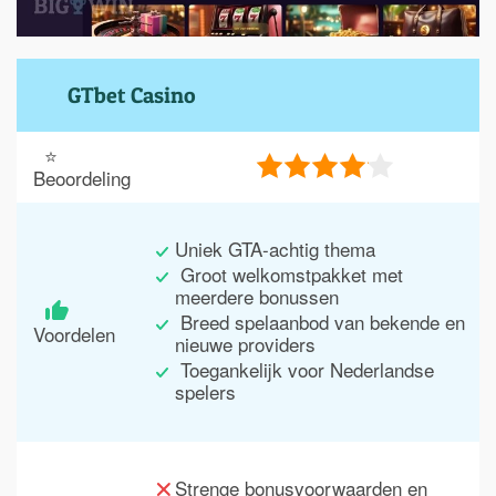
 GTbet Casino 
 ⭐ 
Beoordeling 
Uniek GTA-achtig thema 
 Groot welkomstpakket met 
meerdere bonussen 
 Breed spelaanbod van bekende en 
Voordelen 
nieuwe providers 
 Toegankelijk voor Nederlandse 
spelers 
Strenge bonusvoorwaarden en 