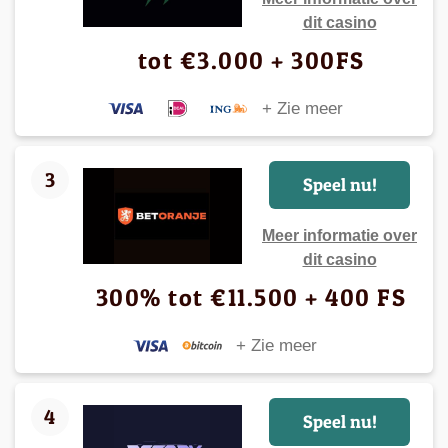
dit casino
tot €3.000 + 300FS
+ Zie meer
3
Speel nu!
Meer informatie over
dit casino
300% tot €11.500 + 400 FS
+ Zie meer
4
Speel nu!