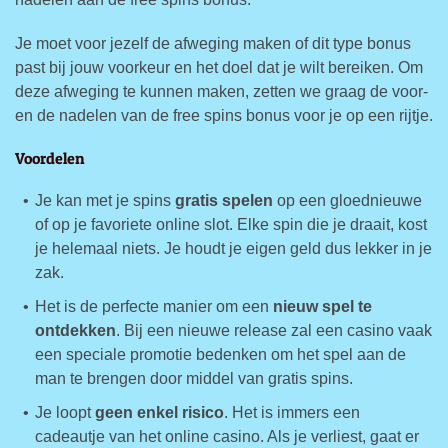
Je moet voor jezelf de afweging maken of dit type bonus
past bij jouw voorkeur en het doel dat je wilt bereiken. Om
deze afweging te kunnen maken, zetten we graag de voor-
en de nadelen van de free spins bonus voor je op een rijtje.
Voordelen
Je kan met je spins
gratis spelen
op een gloednieuwe
of op je favoriete online slot. Elke spin die je draait, kost
je helemaal niets. Je houdt je eigen geld dus lekker in je
zak.
Het is de perfecte manier om een
nieuw spel te
ontdekken
. Bij een nieuwe release zal een casino vaak
een speciale promotie bedenken om het spel aan de
man te brengen door middel van gratis spins.
Je loopt
geen enkel risico
. Het is immers een
cadeautje van het online casino. Als je verliest, gaat er