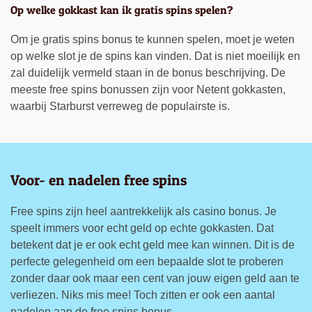
Op welke gokkast kan ik gratis spins spelen?
Om je gratis spins bonus te kunnen spelen, moet je weten
op welke slot je de spins kan vinden. Dat is niet moeilijk en
zal duidelijk vermeld staan in de bonus beschrijving. De
meeste free spins bonussen zijn voor Netent gokkasten,
waarbij Starburst verreweg de populairste is.
Voor- en nadelen free spins
Free spins zijn heel aantrekkelijk als casino bonus. Je
speelt immers voor echt geld op echte gokkasten. Dat
betekent dat je er ook echt geld mee kan winnen. Dit is de
perfecte gelegenheid om een bepaalde slot te proberen
zonder daar ook maar een cent van jouw eigen geld aan te
verliezen. Niks mis mee! Toch zitten er ook een aantal
nadelen aan de free spins bonus.