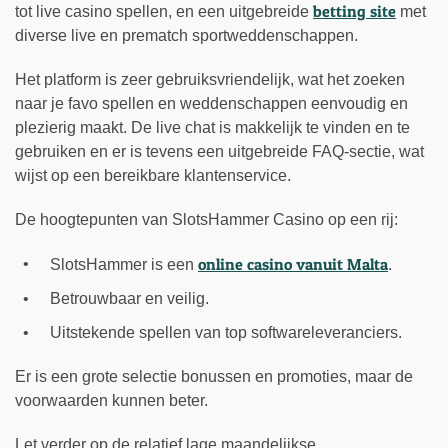
betting site
tot live casino spellen, en een uitgebreide
met
diverse live en prematch sportweddenschappen.
Het platform is zeer gebruiksvriendelijk, wat het zoeken
naar je favo spellen en weddenschappen eenvoudig en
plezierig maakt. De live chat is makkelijk te vinden en te
gebruiken en er is tevens een uitgebreide FAQ-sectie, wat
wijst op een bereikbare klantenservice.
De hoogtepunten van SlotsHammer Casino op een rij:
online casino vanuit Malta
SlotsHammer is een
.
Betrouwbaar en veilig.
Uitstekende spellen van top softwareleveranciers.
Er is een grote selectie bonussen en promoties, maar de
voorwaarden kunnen beter.
Let verder op de relatief lage maandelijkse