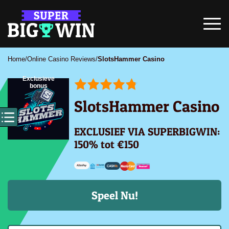
Home
/
Online Casino Reviews
/
SlotsHammer Casino
Exclusieve
bonus
SlotsHammer Casino
EXCLUSIEF VIA SUPERBIGWIN:
150% tot €150
Speel Nu!