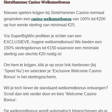
SlotsHammer Casino Welkomstbonus
Nieuwe spelers krijgen bij SlotsHammer Casino normaal
casino welkomstbonus
gesproken een
van 100% tot €200
op hun eerste storting van minimaal €25.
Via SuperBigWin profiteer je echter van een
EXCLUSIEVE, hogere welkomstbonus! We bieden een
150% stortingsbonus tot €150 waarvoor een minimale
storting van slechts €20 nodig is!
Om hem te krijgen, klik je op onze link hierboven (bij
‘Speel Nu’) en selecteer je ‘Exclusive Welcome Casino
Bonus’ in het stortingsscherm.
Wil je toch liever de standaard welkomstbonus ontvangen?
Scroll dan iets verder door en kies ‘Welcome Casino
Bonus’.
De welkomstbonus wordt automatisch bijgeschreven als je