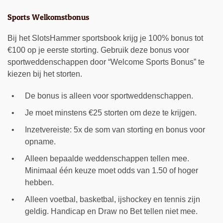
Sports Welkomstbonus
Bij het SlotsHammer sportsbook krijg je 100% bonus tot
€100 op je eerste storting. Gebruik deze bonus voor
sportweddenschappen door “Welcome Sports Bonus” te
kiezen bij het storten.
De bonus is alleen voor sportweddenschappen.
Je moet minstens €25 storten om deze te krijgen.
Inzetvereiste: 5x de som van storting en bonus voor
opname.
Alleen bepaalde weddenschappen tellen mee.
Minimaal één keuze moet odds van 1.50 of hoger
hebben.
Alleen voetbal, basketbal, ijshockey en tennis zijn
geldig. Handicap en Draw no Bet tellen niet mee.