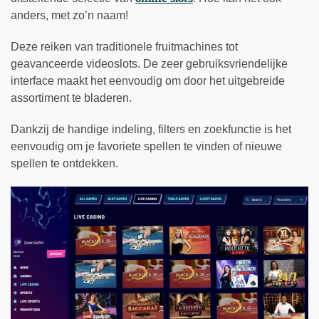
anders, met zo’n naam!
Deze reiken van traditionele fruitmachines tot
geavanceerde videoslots. De zeer gebruiksvriendelijke
interface maakt het eenvoudig om door het uitgebreide
assortiment te bladeren.
Dankzij de handige indeling, filters en zoekfunctie is het
eenvoudig om je favoriete spellen te vinden of nieuwe
spellen te ontdekken.