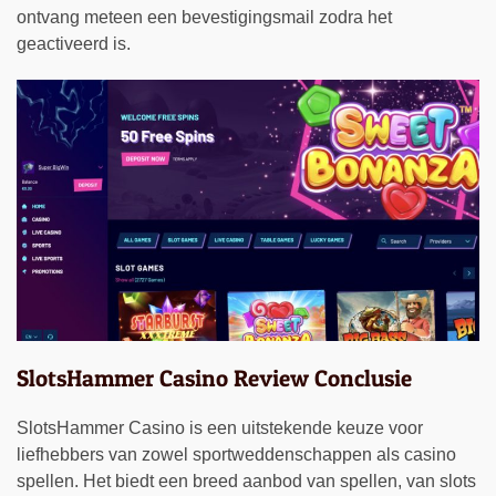
ontvang meteen een bevestigingsmail zodra het
geactiveerd is.
SlotsHammer Casino Review Conclusie
SlotsHammer Casino is een uitstekende keuze voor
liefhebbers van zowel sportweddenschappen als casino
spellen. Het biedt een breed aanbod van spellen, van slots