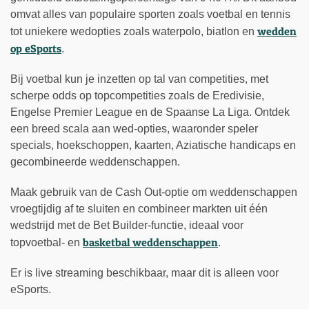
omvat alles van populaire sporten zoals voetbal en tennis
wedden
tot uniekere wedopties zoals waterpolo, biatlon en
op eSports
.
Bij voetbal kun je inzetten op tal van competities, met
scherpe odds op topcompetities zoals de Eredivisie,
Engelse Premier League en de Spaanse La Liga. Ontdek
een breed scala aan wed-opties, waaronder speler
specials, hoekschoppen, kaarten, Aziatische handicaps en
gecombineerde weddenschappen.
Maak gebruik van de Cash Out-optie om weddenschappen
vroegtijdig af te sluiten en combineer markten uit één
wedstrijd met de Bet Builder-functie, ideaal voor
basketbal weddenschappen
topvoetbal- en
.
Er is live streaming beschikbaar, maar dit is alleen voor
eSports.