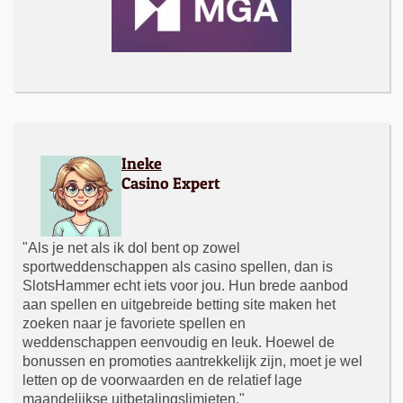
Ineke
Casino Expert
"Als je net als ik dol bent op zowel
sportweddenschappen als casino spellen, dan is
SlotsHammer echt iets voor jou. Hun brede aanbod
aan spellen en uitgebreide betting site maken het
zoeken naar je favoriete spellen en
weddenschappen eenvoudig en leuk. Hoewel de
bonussen en promoties aantrekkelijk zijn, moet je wel
letten op de voorwaarden en de relatief lage
maandelijkse uitbetalingslimieten."