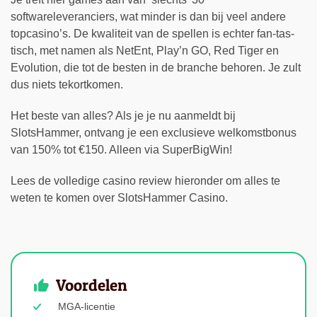
softwareleveranciers, wat minder is dan bij veel andere
topcasino’s. De kwaliteit van de spellen is echter fan-tas-
tisch, met namen als NetEnt, Play’n GO, Red Tiger en
Evolution, die tot de besten in de branche behoren. Je zult
dus niets tekortkomen.
Het beste van alles? Als je je nu aanmeldt bij
SlotsHammer, ontvang je een exclusieve welkomstbonus
van 150% tot €150. Alleen via SuperBigWin!
Lees de volledige casino review hieronder om alles te
weten te komen over SlotsHammer Casino.
Voordelen
MGA-licentie