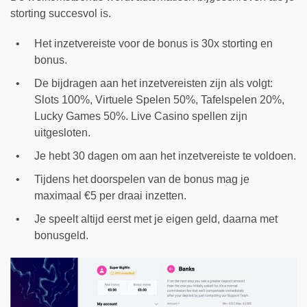
storting succesvol is.
Het inzetvereiste voor de bonus is 30x storting en
bonus.
De bijdragen aan het inzetvereisten zijn als volgt:
Slots 100%, Virtuele Spelen 50%, Tafelspelen 20%,
Lucky Games 50%. Live Casino spellen zijn
uitgesloten.
Je hebt 30 dagen om aan het inzetvereiste te voldoen.
Tijdens het doorspelen van de bonus mag je
maximaal €5 per draai inzetten.
Je speelt altijd eerst met je eigen geld, daarna met
bonusgeld.