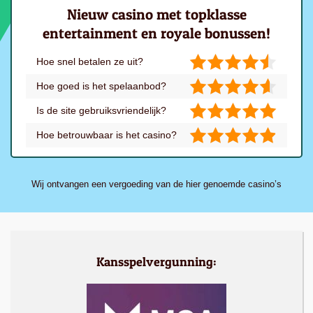
Nieuw casino met topklasse
entertainment en royale bonussen!
Hoe snel betalen ze uit?
Hoe goed is het spelaanbod?
Is de site gebruiksvriendelijk?
Hoe betrouwbaar is het casino?
Wij ontvangen een vergoeding van de hier genoemde casino’s
Kansspelvergunning: