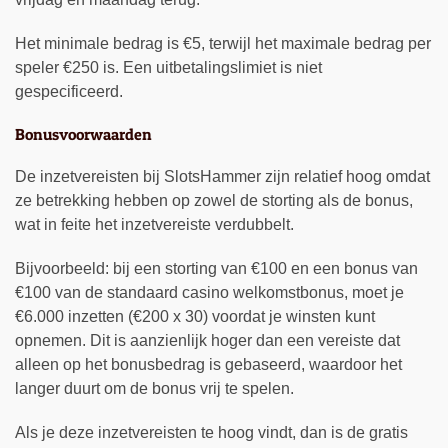
Het minimale bedrag is €5, terwijl het maximale bedrag per
speler €250 is. Een uitbetalingslimiet is niet
gespecificeerd.
Bonusvoorwaarden
De inzetvereisten bij SlotsHammer zijn relatief hoog omdat
ze betrekking hebben op zowel de storting als de bonus,
wat in feite het inzetvereiste verdubbelt.
Bijvoorbeeld: bij een storting van €100 en een bonus van
€100 van de standaard casino welkomstbonus, moet je
€6.000 inzetten (€200 x 30) voordat je winsten kunt
opnemen. Dit is aanzienlijk hoger dan een vereiste dat
alleen op het bonusbedrag is gebaseerd, waardoor het
langer duurt om de bonus vrij te spelen.
Als je deze inzetvereisten te hoog vindt, dan is de gratis