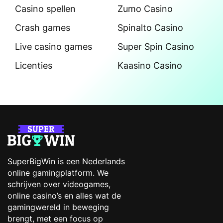
Casino spellen
Zumo Casino
Crash games
Spinalto Casino
Live casino games
Super Spin Casino
Licenties
Kaasino Casino
SuperBigWin is een Nederlands
online gamingplatform. We
schrijven over videogames,
online casino’s en alles wat de
gamingwereld in beweging
brengt, met een focus op