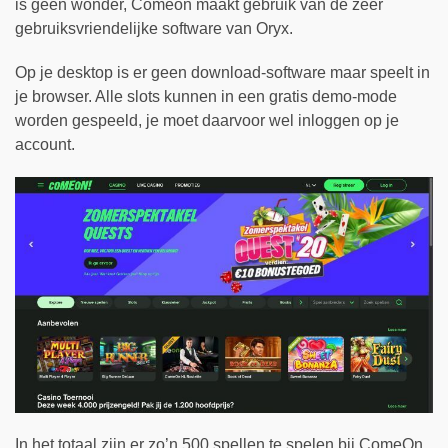
is geen wonder, Comeon maakt gebruik van de zeer
gebruiksvriendelijke software van Oryx.
Op je desktop is er geen download-software maar speelt in
je browser. Alle slots kunnen in een gratis demo-mode
worden gespeeld, je moet daarvoor wel inloggen op je
account.
In het totaal zijn er zo’n 500 spellen te spelen bij ComeOn