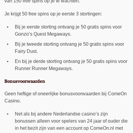
van 150 free spins op je te wachten.
Je krijgt 50 free spins op je eerste 3 stortingen:
Bij je eerste storting ontvang je 50 gratis spins voor
Gonzo’s Quest Megaways.
Bij je tweede storting ontvang je 50 gratis spins voor
Fairy Dust.
En bij je derde storting ontvang je 50 gratis spins voor
Runner Runner Megaways.
Bonusvoorwaarden
Geen heftige of oneerlijke bonusvoorwaarden bij ComeOn
Casino.
Net als bij andere Nederlandse casino’s zijn
bonussen alleen voor spelers van 24 jaar of ouder die
in het bezit zijn van een account op ComeOn.nl met