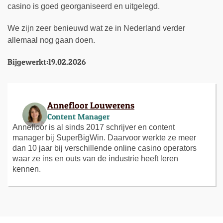
casino is goed georganiseerd en uitgelegd.
We zijn zeer benieuwd wat ze in Nederland verder
allemaal nog gaan doen.
Bijgewerkt:
19.02.2026
Annefloor Louwerens
Content Manager
Annefloor is al sinds 2017 schrijver en content
manager bij SuperBigWin. Daarvoor werkte ze meer
dan 10 jaar bij verschillende online casino operators
waar ze ins en outs van de industrie heeft leren
kennen.