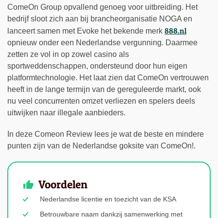
ComeOn Group opvallend genoeg voor uitbreiding. Het
bedrijf sloot zich aan bij brancheorganisatie NOGA en
888.nl
lanceert samen met Evoke het bekende merk
opnieuw onder een Nederlandse vergunning. Daarmee
zetten ze vol in op zowel casino als
sportweddenschappen, ondersteund door hun eigen
platformtechnologie. Het laat zien dat ComeOn vertrouwen
heeft in de lange termijn van de gereguleerde markt, ook
nu veel concurrenten omzet verliezen en spelers deels
uitwijken naar illegale aanbieders.
In deze Comeon Review lees je wat de beste en mindere
punten zijn van de Nederlandse goksite van ComeOn!.
Voordelen
Nederlandse licentie en toezicht van de KSA
Betrouwbare naam dankzij samenwerking met