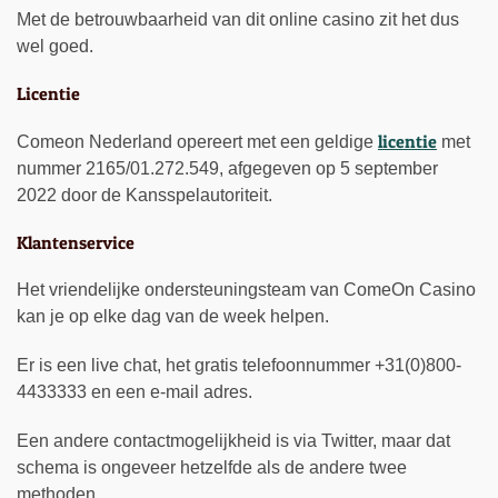
Met de betrouwbaarheid van dit online casino zit het dus
wel goed.
Licentie
licentie
Comeon Nederland opereert met een geldige
met
nummer 2165/01.272.549, afgegeven op 5 september
2022 door de Kansspelautoriteit.
Klantenservice
Het vriendelijke ondersteuningsteam van ComeOn Casino
kan je op elke dag van de week helpen.
Er is een live chat, het gratis telefoonnummer +31(0)800-
4433333 en een e-mail adres.
Een andere contactmogelijkheid is via Twitter, maar dat
schema is ongeveer hetzelfde als de andere twee
methoden.