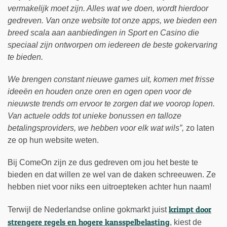
vermakelijk moet zijn. Alles wat we doen, wordt hierdoor
gedreven. Van onze website tot onze apps, we bieden een
breed scala aan aanbiedingen in Sport en Casino die
speciaal zijn ontworpen om iedereen de beste gokervaring
te bieden.
We brengen constant nieuwe games uit, komen met frisse
ideeën en houden onze oren en ogen open voor de
nieuwste trends om ervoor te zorgen dat we voorop lopen.
Van actuele odds tot unieke bonussen en talloze
betalingsproviders, we hebben voor elk wat wils”,
zo laten
ze op hun website weten.
Bij ComeOn zijn ze dus gedreven om jou het beste te
bieden en dat willen ze wel van de daken schreeuwen. Ze
hebben niet voor niks een uitroepteken achter hun naam!
krimpt door
Terwijl de Nederlandse online gokmarkt juist
strengere regels en hogere kansspelbelasting
, kiest de