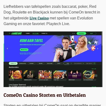
Liefhebbers van tafelspellen zoals baccarat, poker, Red
Dog, Roulette en Blackjack kunnen bij ComeOn terecht in
Live Casino
het uitgebreide
met spellen van Evolution
Gaming en onze favoriet: Playtech Live.
ComeOn Casino Storten en Uitbetalen
Storten en uitbetalen bij ComeOn gaat op dezelfde manier