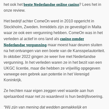
beste Nederlandse online casino
het ook het
? Lees het in
onze review.
Het bedrijf achter ComeOn werd in 2010 opgericht in
Stockholm, Zweden. Inmiddels zijn ze gevestigd in Malta
waar ze ook een vergunning hebben. ComeOn was in het
casino zonder
verleden al actief in ons land als
Nederlandse vergunning
maar moest haar deuren sluiten
na het ontvangen van een boete van de Kansspelautoriteit.
In oktober 2022 gingen ze weer live met Nederlandse
vergunning. In het verleden waren ze in het bezit van een
UKGC licentie, maar die hebben ze vrijwillig opgegeven
vanwege een gebrek aan potentie in het Verenigd
Koninkrijk.
Ze hechten naar eigen zeggen veel waarde aan hun
spelaanbod maar net zo waardevol is hun bedrijfsvoering.
“Wij zijn van mening dat wedden gemakkelijk en