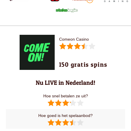
Comeon Casino
150 gratis spins
Nu LIVE in Nederland!
Hoe snel betalen ze uit?
Hoe goed is het spelaanbod?