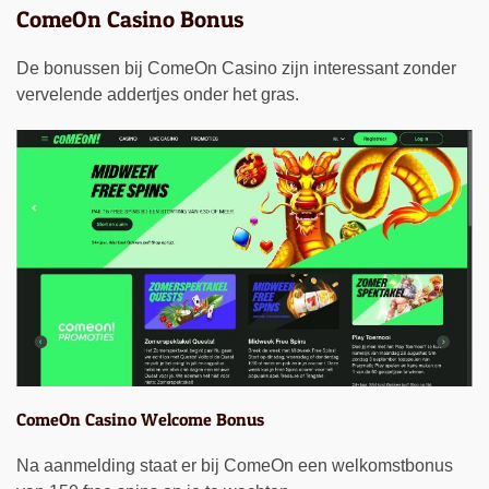
ComeOn Casino Bonus
De bonussen bij ComeOn Casino zijn interessant zonder
vervelende addertjes onder het gras.
ComeOn Casino Welcome Bonus
Na aanmelding staat er bij ComeOn een welkomstbonus