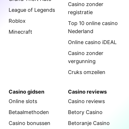
Casino zonder
League of Legends
registratie
Roblox
Top 10 online casino
Nederland
Minecraft
Online casino iDEAL
Casino zonder
vergunning
Cruks omzeilen
Casino gidsen
Casino reviews
Online slots
Casino reviews
Betaalmethoden
Betory Casino
Casino bonussen
Betoranje Casino