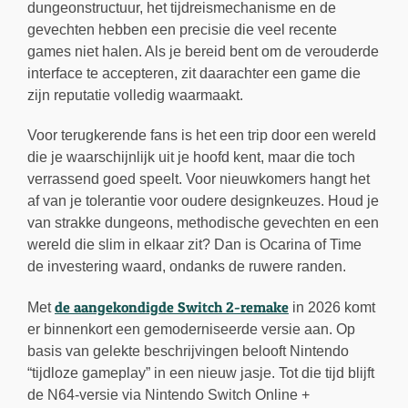
dungeonstructuur, het tijdreismechanisme en de
gevechten hebben een precisie die veel recente
games niet halen. Als je bereid bent om de verouderde
interface te accepteren, zit daarachter een game die
zijn reputatie volledig waarmaakt.
Voor terugkerende fans is het een trip door een wereld
die je waarschijnlijk uit je hoofd kent, maar die toch
verrassend goed speelt. Voor nieuwkomers hangt het
af van je tolerantie voor oudere designkeuzes. Houd je
van strakke dungeons, methodische gevechten en een
wereld die slim in elkaar zit? Dan is Ocarina of Time
de investering waard, ondanks de ruwere randen.
de aangekondigde Switch 2-remake
Met
in 2026 komt
er binnenkort een gemoderniseerde versie aan. Op
basis van gelekte beschrijvingen belooft Nintendo
“tijdloze gameplay” in een nieuw jasje. Tot die tijd blijft
de N64-versie via Nintendo Switch Online +