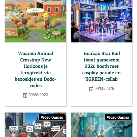
Waarom Animal
Honkai: Star Rail
Crossing: New
toont gamescom
Horizons je
2026 booth met
terugtrekt via
cosplay parade en
bezoekjes en Dodo-
UGREEN-collab
codes
09/08/2026
09/08/2026
Video Games
Video Games