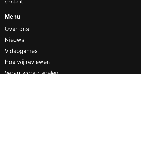
content.
Menu
Over ons
Nieuws
Videogames
Hoe wij reviewen
Verantwoord spelen
Contentstandaarden
Veelgestelde vragen
Contact
Sitemap
Disclaimer
Privacyverklaring