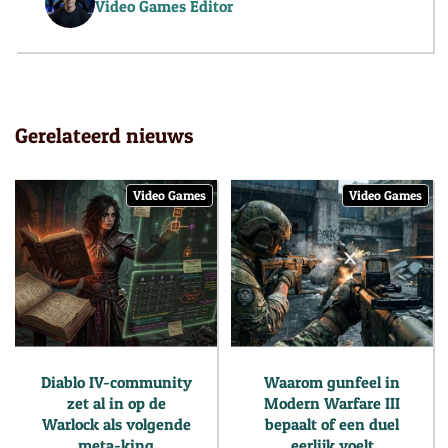
Video Games Editor
Gerelateerd nieuws
Video Games
Video Games
Diablo IV-community
Waarom gunfeel in
zet al in op de
Modern Warfare III
Warlock als volgende
bepaalt of een duel
meta-king
eerlijk voelt