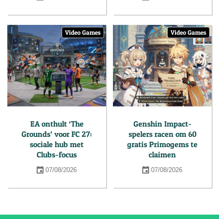
Video Games
Video Games
EA onthult ‘The
Genshin Impact-
Grounds’ voor FC 27:
spelers racen om 60
sociale hub met
gratis Primogems te
Clubs-focus
claimen
07/08/2026
07/08/2026