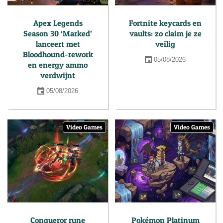
Apex Legends
Fortnite keycards en
Season 30 ‘Marked’
vaults: zo claim je ze
lanceert met
veilig
Bloodhound-rework
05/08/2026
en energy ammo
verdwijnt
05/08/2026
Video Games
Video Games
Conqueror rune
Pokémon Platinum