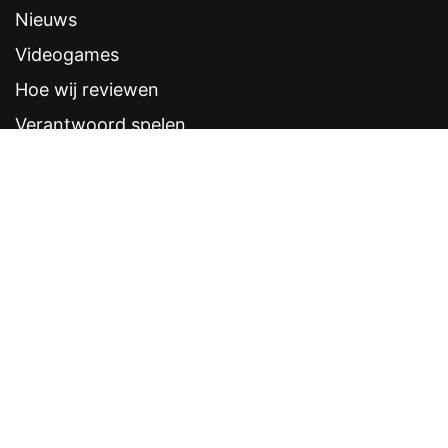
Nieuws
Videogames
Hoe wij reviewen
Verantwoord spelen
Contentstandaarden
Veelgestelde vragen
Contact
Sitemap
Disclaimer
Privacyverklaring
CRUKS eerder opzeggen
Software provider
Weddenschappen