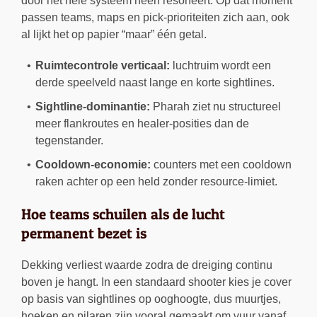
door het hele systeem heen resoneert. Op dat moment
passen teams, maps en pick-prioriteiten zich aan, ook
al lijkt het op papier “maar” één getal.
Ruimtecontrole verticaal:
luchtruim wordt een
derde speelveld naast lange en korte sightlines.
Sightline-dominantie:
Pharah ziet nu structureel
meer flankroutes en healer-posities dan de
tegenstander.
Cooldown-economie:
counters met een cooldown
raken achter op een held zonder resource-limiet.
Hoe teams schuilen als de lucht
permanent bezet is
Dekking verliest waarde zodra de dreiging continu
boven je hangt. In een standaard shooter kies je cover
op basis van sightlines op ooghoogte, dus muurtjes,
hoeken en pilaren zijn vooral gemaakt om vuur vanaf