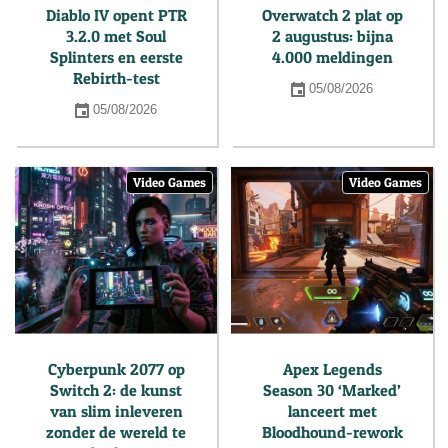
Diablo IV opent PTR
Overwatch 2 plat op
3.2.0 met Soul
2 augustus: bijna
Splinters en eerste
4.000 meldingen
Rebirth-test
05/08/2026
05/08/2026
Video Games
Video Games
Cyberpunk 2077 op
Apex Legends
Switch 2: de kunst
Season 30 ‘Marked’
van slim inleveren
lanceert met
zonder de wereld te
Bloodhound-rework