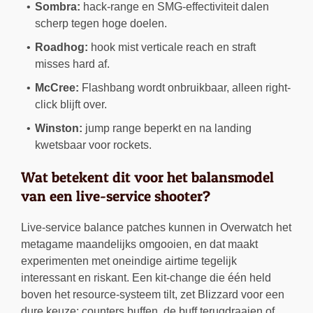
Sombra:
hack-range en SMG-effectiviteit dalen
scherp tegen hoge doelen.
Roadhog:
hook mist verticale reach en straft
misses hard af.
McCree:
Flashbang wordt onbruikbaar, alleen right-
click blijft over.
Winston:
jump range beperkt en na landing
kwetsbaar voor rockets.
Wat betekent dit voor het balansmodel
van een live-service shooter?
Live-service balance patches kunnen in Overwatch het
metagame maandelijks omgooien, en dat maakt
experimenten met oneindige airtime tegelijk
interessant en riskant. Een kit-change die één held
boven het resource-systeem tilt, zet Blizzard voor een
dure keuze: counters buffen, de buff terugdraaien of