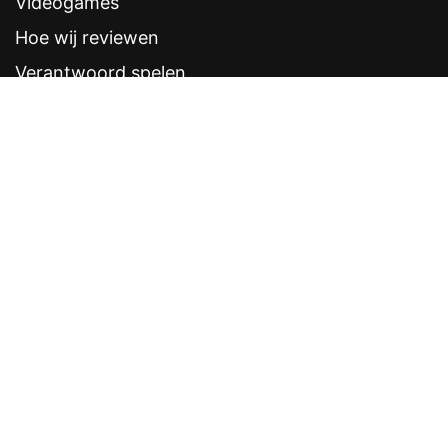
Videogames
Hoe wij reviewen
Verantwoord spelen
Contentstandaarden
Veelgestelde vragen
Contact
Sitemap
Disclaimer
Privacyverklaring
CRUKS eerder opzeggen
Software provider
Weddenschappen
Contacten