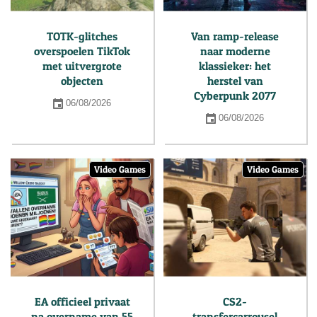
TOTK-glitches
Van ramp-release
overspoelen TikTok
naar moderne
met uitvergrote
klassieker: het
objecten
herstel van
Cyberpunk 2077
06/08/2026
06/08/2026
Video Games
Video Games
EA officieel privaat
CS2-
na overname van 55
transfercarrousel