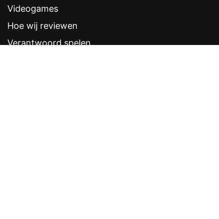
Videogames
Hoe wij reviewen
Verantwoord spelen
Contentstandaarden
Veelgestelde vragen
Contact
Sitemap
Disclaimer
Privacyverklaring
CRUKS eerder opzeggen
Software provider
Weddenschappen