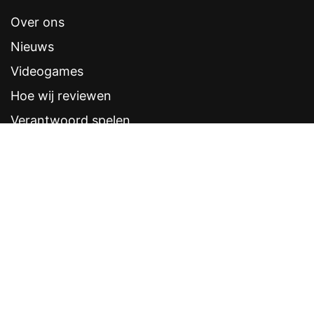
Over ons
Nieuws
Videogames
Hoe wij reviewen
Verantwoord spelen
Contentstandaarden
Veelgestelde vragen
Contact
Sitemap
Disclaimer
Privacyverklaring
CRUKS eerder opzeggen