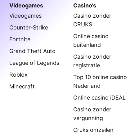
Videogames
Casino’s
Videogames
Casino zonder
CRUKS
Counter-Strike
Online casino
Fortnite
buitenland
Grand Theft Auto
Casino zonder
League of Legends
registratie
Roblox
Top 10 online casino
Nederland
Minecraft
Online casino iDEAL
Casino zonder
vergunning
Cruks omzeilen