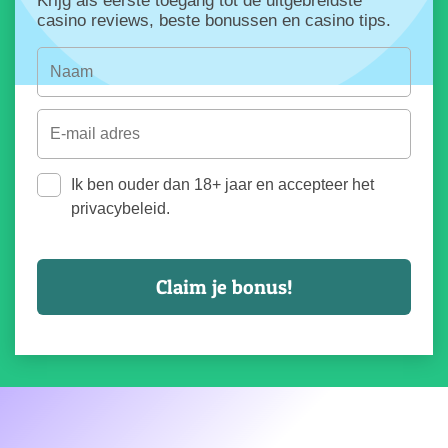
Krijg als eerste toegang tot de uitgebreidste
casino reviews, beste bonussen en casino tips.
Ik ben ouder dan 18+ jaar en accepteer het
privacybeleid.