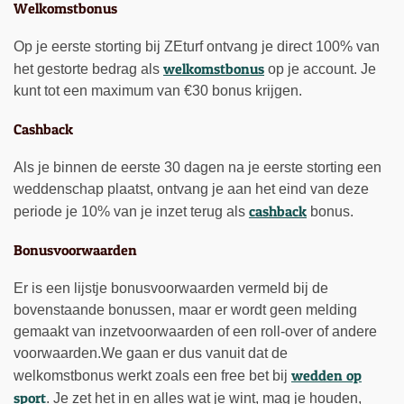
Welkomstbonus
Op je eerste storting bij ZEturf ontvang je direct 100% van
welkomstbonus
het gestorte bedrag als
op je account. Je
kunt tot een maximum van €30 bonus krijgen.
Cashback
Als je binnen de eerste 30 dagen na je eerste storting een
weddenschap plaatst, ontvang je aan het eind van deze
cashback
periode je 10% van je inzet terug als
bonus.
Bonusvoorwaarden
Er is een lijstje bonusvoorwaarden vermeld bij de
bovenstaande bonussen, maar er wordt geen melding
gemaakt van inzetvoorwaarden of een roll-over of andere
voorwaarden.We gaan er dus vanuit dat de
wedden op
welkomstbonus werkt zoals een free bet bij
sport
. Je zet het in en alles wat je wint, mag je houden,