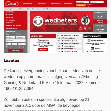
Licenties
De kansspelvergunning voor het aanbieden van online
wedden op paardenraces is afgegeven aan ZEbetting
Gaming & Nederland B.V op 15 februari 2022, kenmerk
1600/01.257.364.
Ze hebben ook een spellicentie afgeleverd op 21
november 2015 door de MGA, de bevoegde