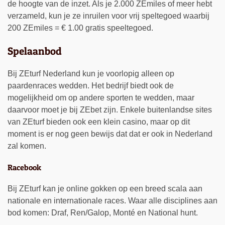
de hoogte van de inzet. Als je 2.000 ZEmiles of meer hebt
verzameld, kun je ze inruilen voor vrij speltegoed waarbij
200 ZEmiles = € 1.00 gratis speeltegoed.
Spelaanbod
Bij ZEturf Nederland kun je voorlopig alleen op
paardenraces wedden. Het bedrijf biedt ook de
mogelijkheid om op andere sporten te wedden, maar
daarvoor moet je bij ZEbet zijn. Enkele buitenlandse sites
van ZEturf bieden ook een klein casino, maar op dit
moment is er nog geen bewijs dat dat er ook in Nederland
zal komen.
Racebook
Bij ZEturf kan je online gokken op een breed scala aan
nationale en internationale races. Waar alle disciplines aan
bod komen: Draf, Ren/Galop, Monté en National hunt.