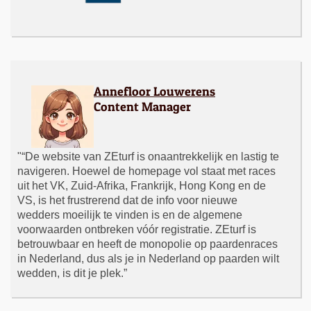
Annefloor Louwerens
Content Manager
"“De website van ZEturf is onaantrekkelijk en lastig te
navigeren. Hoewel de homepage vol staat met races
uit het VK, Zuid-Afrika, Frankrijk, Hong Kong en de
VS, is het frustrerend dat de info voor nieuwe
wedders moeilijk te vinden is en de algemene
voorwaarden ontbreken vóór registratie. ZEturf is
betrouwbaar en heeft de monopolie op paardenraces
in Nederland, dus als je in Nederland op paarden wilt
wedden, is dit je plek.”