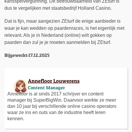
kansspelvergunning. De betrouwbaarheid van ZEturf is
dus te vergelijken met staatsbedrijf Holland Casino.
Dat is fijn, maar aangezien ZEturf de enige aanbieder is
waar je kan wedden op paardenraces, is het eigenlijk niet
relevant. Als je in Nederland (online) wilt gokken op
paarden dan zul je je moeten aanmelden bij ZEturf.
Bijgewerkt:
17.12.2025
Annefloor Louwerens
Content Manager
Annefloor is al sinds 2017 schrijver en content
manager bij SuperBigWin. Daarvoor werkte ze meer
dan 10 jaar bij verschillende online casino operators
waar ze ins en outs van de industrie heeft leren
kennen.