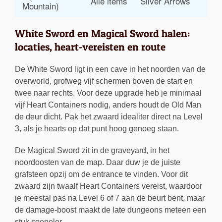
Alle items
Silver Arrows
Mountain)
G
White Sword en Magical Sword halen:
locaties, heart-vereisten en route
De White Sword ligt in een cave in het noorden van de
overworld, grofweg vijf schermen boven de start en
twee naar rechts. Voor deze upgrade heb je minimaal
vijf Heart Containers nodig, anders houdt de Old Man
de deur dicht. Pak het zwaard idealiter direct na Level
3, als je hearts op dat punt hoog genoeg staan.
De Magical Sword zit in de graveyard, in het
noordoosten van de map. Daar duw je de juiste
grafsteen opzij om de entrance te vinden. Voor dit
zwaard zijn twaalf Heart Containers vereist, waardoor
je meestal pas na Level 6 of 7 aan de beurt bent, maar
de damage-boost maakt de late dungeons meteen een
stuk soepeler.