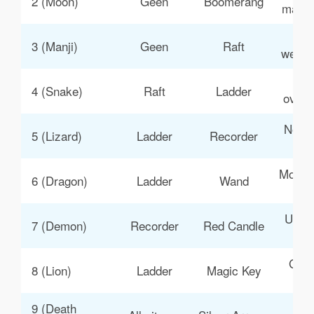
2 (Moon)
Geen
Boomerang
manag
To
3 (Manji)
Geen
Raft
westel
Ber
4 (Snake)
Raft
Ladder
overw
Nodig
5 (Lizard)
Ladder
Recorder
Moeili
6 (Dragon)
Ladder
Wand
b
Unlim
7 (Demon)
Recorder
Red Candle
Gear
8 (Lion)
Ladder
Magic Key
9 (Death 
Fin