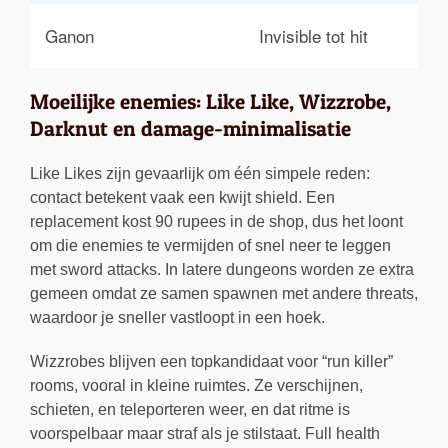
Sw
Ganon
Invisible tot hit
Si
Moeilijke enemies: Like Like, Wizzrobe,
Darknut en damage-minimalisatie
Like Likes zijn gevaarlijk om één simpele reden:
contact betekent vaak een kwijt shield. Een
replacement kost 90 rupees in de shop, dus het loont
om die enemies te vermijden of snel neer te leggen
met sword attacks. In latere dungeons worden ze extra
gemeen omdat ze samen spawnen met andere threats,
waardoor je sneller vastloopt in een hoek.
Wizzrobes blijven een topkandidaat voor “run killer”
rooms, vooral in kleine ruimtes. Ze verschijnen,
schieten, en teleporteren weer, en dat ritme is
voorspelbaar maar straf als je stilstaat. Full health