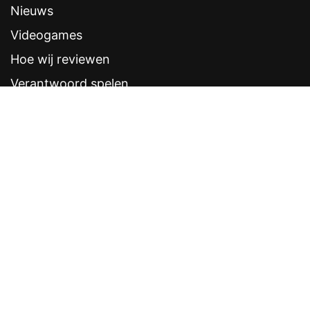
Nieuws
Videogames
Hoe wij reviewen
Verantwoord spelen
Contentstandaarden
Veelgestelde vragen
Contact
Sitemap
Disclaimer
Privacyverklaring
CRUKS eerder opzeggen
Software provider
Weddenschappen