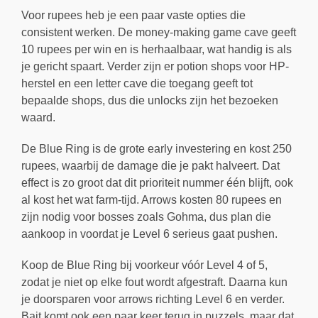
Voor rupees heb je een paar vaste opties die
consistent werken. De money-making game cave geeft
10 rupees per win en is herhaalbaar, wat handig is als
je gericht spaart. Verder zijn er potion shops voor HP-
herstel en een letter cave die toegang geeft tot
bepaalde shops, dus die unlocks zijn het bezoeken
waard.
De Blue Ring is de grote early investering en kost 250
rupees, waarbij de damage die je pakt halveert. Dat
effect is zo groot dat dit prioriteit nummer één blijft, ook
al kost het wat farm-tijd. Arrows kosten 80 rupees en
zijn nodig voor bosses zoals Gohma, dus plan die
aankoop in voordat je Level 6 serieus gaat pushen.
Koop de Blue Ring bij voorkeur vóór Level 4 of 5,
zodat je niet op elke fout wordt afgestraft. Daarna kun
je doorsparen voor arrows richting Level 6 en verder.
Bait komt ook een paar keer terug in puzzels, maar dat