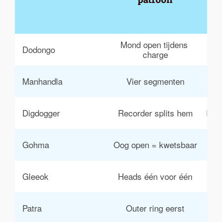
Mond open tijdens 
Dodongo
Bom
charge
Manhandla
Vier segmenten
Bo
Digdogger
Recorder splits hem
Rec
Gohma
Oog open = kwetsbaar
Ar
Sw
Gleeok
Heads één voor één
Patra
Outer ring eerst
b