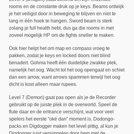
rooms en de constante druk op je keys. Beams ontwijk
je het veiligst door in beweging te blijven en niet te
lang in één hoek te hangen. Sword beam is sterk
zolang je full health hebt, dus ga die rooms in met
zoveel mogelijk HP om de fights sneller te maken.
Ook hier helpt het om map en compass vroeg te
pakken, zodat je keys en locked doors niet blind
benadert. Gohma heeft één duidelijke zwakke plek,
namelijk het oog. Wacht tot het oog opengaat en schiet
dan een arrow, want arrows spammen terwijl het oog
dicht is kost alleen maar rupees.
Level 7 (Demon) gaat pas open als je de Recorder
gebruikt op de juiste plek in de overworld. Speel de
flute daar en de entrance verschijnt, wat voor veel
spelers het eerste “oké dan” moment is. Dodongo-
packs en Digdogger maken het level pittig, al kun je
Digdogger juist versimpelen door hem met de