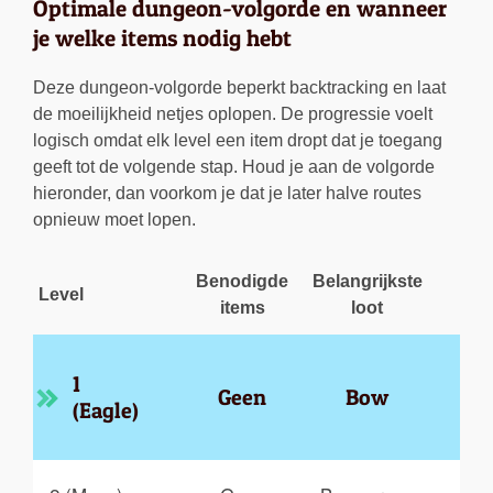
Optimale dungeon-volgorde en wanneer
je welke items nodig hebt
Deze dungeon-volgorde beperkt backtracking en laat
de moeilijkheid netjes oplopen. De progressie voelt
logisch omdat elk level een item dropt dat je toegang
geeft tot de volgende stap. Houd je aan de volgorde
hieronder, dan voorkom je dat je later halve routes
opnieuw moet lopen.
Benodigde
Belangrijkste
Level
W
items
loot
In
1 
Geen
Bow
d
(Eagle)
m
L