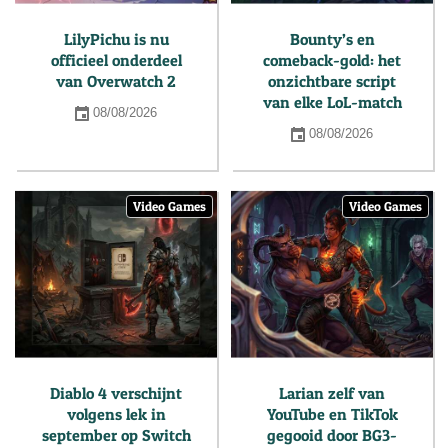
LilyPichu is nu
Bounty’s en
officieel onderdeel
comeback-gold: het
van Overwatch 2
onzichtbare script
van elke LoL-match
08/08/2026
08/08/2026
Video Games
Video Games
Diablo 4 verschijnt
Larian zelf van
volgens lek in
YouTube en TikTok
september op Switch
gegooid door BG3-