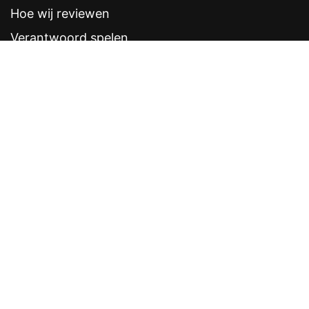
Hoe wij reviewen
Verantwoord spelen
Contentstandaarden
Veelgestelde vragen
Contact
Sitemap
Disclaimer
Privacyverklaring
CRUKS eerder opzeggen
Software provider
Weddenschappen
Contacten