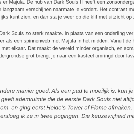
is er Majula. De hub van Dark Souls II heeft een zonsonderg
 langzaam verschijnen naarmate je vordert. Het contrast m
ijks kunt zien, en dan sta je weer op die klif met uitzicht op
 Dark Souls zo sterk maakte. In plaats van een onderling ve
er als een spinnenweb met Majula in het midden. Vanuit de 
 met elkaar. Dat maakt de wereld minder organisch, en so
ergrondse grot brengt je naar een kasteel omringd door lava.
ndere manier goed. Als een pad te moeilijk is, kun 
 geeft ademruimte die de eerste Dark Souls niet altijd 
e om, en ging eerst Heide’s Tower of Flame afmaken.
 versloeg ik ze in twee pogingen. Die keuzevrijheid ma