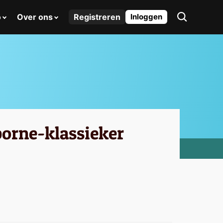
o
Over ons
Registreren
Inloggen
sborne-klassieker