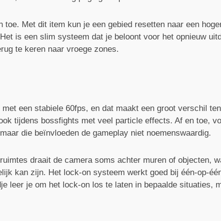
n toe. Met dit item kun je een gebied resetten naar een hoge
Het is een slim systeem dat je beloont voor het opnieuw uit
rug te keren naar vroege zones.
p met een stabiele 60fps, en dat maakt een groot verschil te
ok tijdens bossfights met veel particle effects. Af en toe, v
ar, maar die beïnvloeden de gameplay niet noemenswaardig.
ruimtes draait de camera soms achter muren of objecten, waar
lijk kan zijn. Het lock-on systeem werkt goed bij één-op-éé
je leer je om het lock-on los te laten in bepaalde situaties,