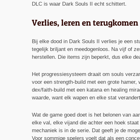
DLC is waar Dark Souls II echt schittert.
Verlies, leren en terugkomen
Bij elke dood in Dark Souls II verlies je een 
tegelijk briljant en meedogenloos. Na vijf of z
herstellen. Die items zijn beperkt, dus elke d
Het progressiesysteem draait om souls verzamel
voor een strength-build met een grote hamer, 
dex/faith-build met een katana en healing mira
waarde, want elk wapen en elke stat verandert
Wat de game goed doet is het belonen van aanda
elke val, elke vijand die achter een hoek sta
mechaniek is in de serie. Dat geeft je de mog
Voor sommige spelers voelt dat als een conce