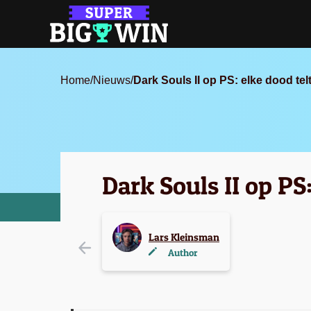
Home
/
Nieuws
/
Dark Souls II op PS: elke dood te
Dark Souls II op PS
Lars Kleinsman
Author