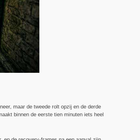
 neer, maar de tweede rolt opzij en de derde
 maakt binnen de eerste tien minuten iets heel
r, en de recovery-frames na een aanval zijn