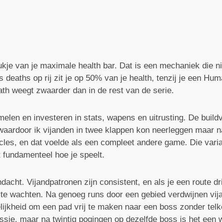
stukje van je maximale health bar. Dat is een mechaniek die n
es deaths op rij zit je op 50% van je health, tenzij je een Hu
eath weegt zwaarder dan in de rest van de serie.
en en investeren in stats, wapens en uitrusting. De buildvar
waardoor ik vijanden in twee klappen kon neerleggen maar n
cles, en dat voelde als een compleet andere game. Die varia
 fundamenteel hoe je speelt.
cht. Vijandpatronen zijn consistent, en als je een route drie
at te wachten. Na genoeg runs door een gebied verdwijnen vi
elijkheid om een pad vrij te maken naar een boss zonder tel
ssie, maar na twintig pogingen op dezelfde boss is het een 