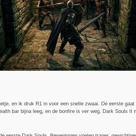
tje, en ik druk R1 in voor een snelle zwaai. De eerste gaat
health bar bijna leeg, en de bonfire is ver weg. Dark Souls II
 de eerste Dark Souls. Bewegingen voelen trager, gewichtige