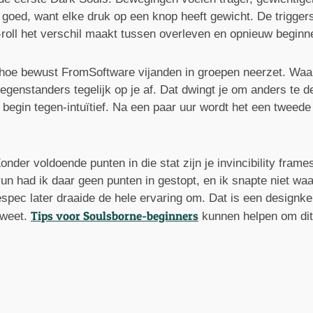
goed, want elke druk op een knop heeft gewicht. De trigger
roll het verschil maakt tussen overleven en opnieuw beginn
is hoe bewust FromSoftware vijanden in groepen neerzet. Wa
er tegenstanders tegelijk op je af. Dat dwingt je om anders
 begin tegen-intuïtief. Na een paar uur wordt het een tweed
Zonder voldoende punten in die stat zijn je invincibility frames
 run had ik daar geen punten in gestopt, en ik snapte niet wa
spec later draaide de hele ervaring om. Dat is een designkeu
Tips voor Soulsborne-beginners
t weet.
kunnen helpen om dit 