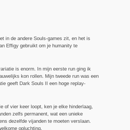
iet in de andere Souls-games zit, en het is
man Effigy gebruikt om je humanity te
iatie is enorm. In mijn eerste run ging ik
auwelijks kon rollen. Mijn tweede run was een
tie geeft Dark Souls II een hoge replay-
 of vier keer loopt, ken je elke hinderlaag,
janden zelfs permanent, wat een unieke
kens dezelfde vijanden te moeten verslaan.
welkome opluchting.