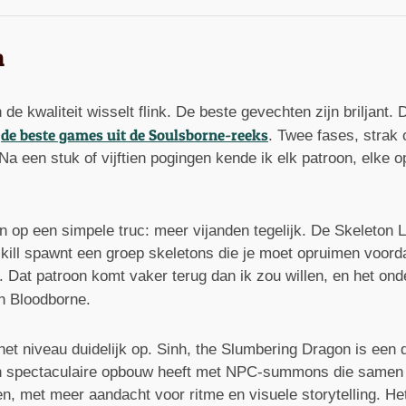
n
de kwaliteit wisselt flink. De beste gevechten zijn briljant
de beste games uit de Soulsborne-reeks
n
. Twee fases, strak
 een stuk of vijftien pogingen kende ik elk patroon, elke o
n op een simpele truc: meer vijanden tegelijk. De Skeleton 
ke kill spawnt een groep skeletons die je moet opruimen voor
. Dat patroon komt vaker terug dan ik zou willen, en het on
n Bloodborne.
t het niveau duidelijk op. Sinh, the Slumbering Dragon is e
 een spectaculaire opbouw heeft met NPC-summons die samen
en, met meer aandacht voor ritme en visuele storytelling. 