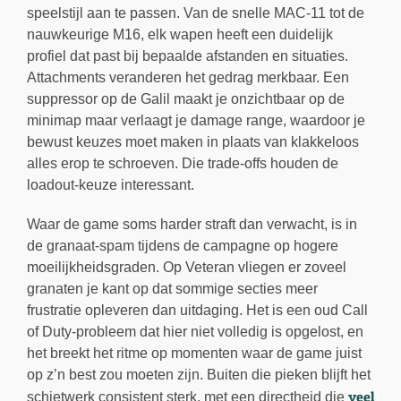
speelstijl aan te passen. Van de snelle MAC-11 tot de
nauwkeurige M16, elk wapen heeft een duidelijk
profiel dat past bij bepaalde afstanden en situaties.
Attachments veranderen het gedrag merkbaar. Een
suppressor op de Galil maakt je onzichtbaar op de
minimap maar verlaagt je damage range, waardoor je
bewust keuzes moet maken in plaats van klakkeloos
alles erop te schroeven. Die trade-offs houden de
loadout-keuze interessant.
Waar de game soms harder straft dan verwacht, is in
de granaat-spam tijdens de campagne op hogere
moeilijkheidsgraden. Op Veteran vliegen er zoveel
granaten je kant op dat sommige secties meer
frustratie opleveren dan uitdaging. Het is een oud Call
of Duty-probleem dat hier niet volledig is opgelost, en
het breekt het ritme op momenten waar de game juist
op z’n best zou moeten zijn. Buiten die pieken blijft het
veel
schietwerk consistent sterk, met een directheid die