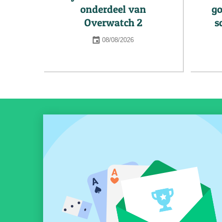
onderdeel van
go
Overwatch 2
s
08/08/2026