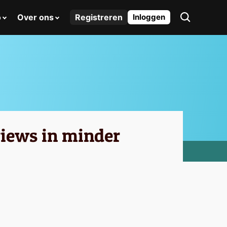
o
Over ons
Registreren
Inloggen
views in minder