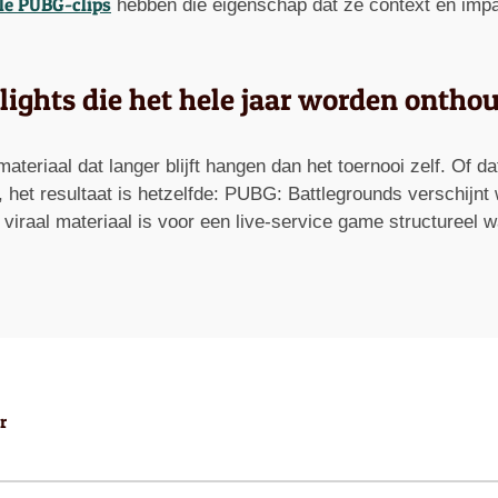
le PUBG-clips
hebben die eigenschap dat ze context en impa
lights die het hele jaar worden ontho
teriaal dat langer blijft hangen dan het toernooi zelf. Of da
, het resultaat is hetzelfde: PUBG: Battlegrounds verschijnt 
ia viraal materiaal is voor een live-service game structureel 
r