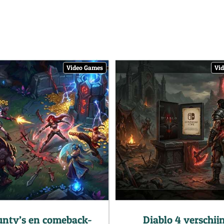
Video Games
Vi
nty’s en comeback-
Diablo 4 verschij