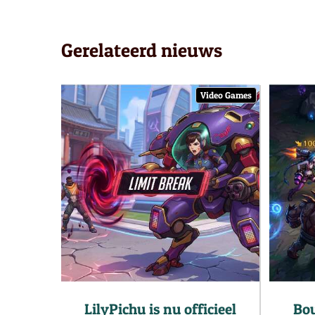
Gerelateerd nieuws
Video Games
LilyPichu is nu officieel
Bou