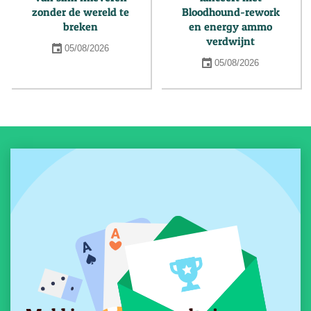
zonder de wereld te
Bloodhound-rework
breken
en energy ammo
verdwijnt
05/08/2026
05/08/2026