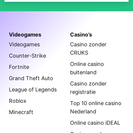
Videogames
Casino’s
Videogames
Casino zonder
CRUKS
Counter-Strike
Online casino
Fortnite
buitenland
Grand Theft Auto
Casino zonder
League of Legends
registratie
Roblox
Top 10 online casino
Nederland
Minecraft
Online casino iDEAL