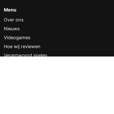
Menu
Over ons
Nieuws
Videogames
Hoe wij reviewen
Verantwoord spelen
Contentstandaarden
Veelgestelde vragen
Contact
Sitemap
Disclaimer
Privacyverklaring