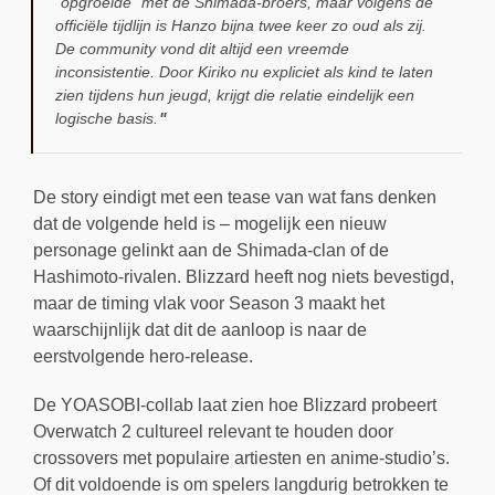
“opgroeide” met de Shimada-broers, maar volgens de
officiële tijdlijn is Hanzo bijna twee keer zo oud als zij.
De community vond dit altijd een vreemde
inconsistentie. Door Kiriko nu expliciet als kind te laten
zien tijdens hun jeugd, krijgt die relatie eindelijk een
logische basis.
De story eindigt met een tease van wat fans denken
dat de volgende held is – mogelijk een nieuw
personage gelinkt aan de Shimada-clan of de
Hashimoto-rivalen. Blizzard heeft nog niets bevestigd,
maar de timing vlak voor Season 3 maakt het
waarschijnlijk dat dit de aanloop is naar de
eerstvolgende hero-release.
De YOASOBI-collab laat zien hoe Blizzard probeert
Overwatch 2 cultureel relevant te houden door
crossovers met populaire artiesten en anime-studio’s.
Of dit voldoende is om spelers langdurig betrokken te