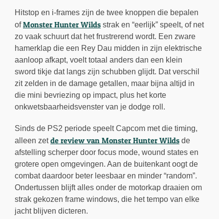
Hitstop en i-frames zijn de twee knoppen die bepalen
Monster Hunter Wilds
of
strak en “eerlijk” speelt, of net
zo vaak schuurt dat het frustrerend wordt. Een zware
hamerklap die een Rey Dau midden in zijn elektrische
aanloop afkapt, voelt totaal anders dan een klein
sword tikje dat langs zijn schubben glijdt. Dat verschil
zit zelden in de damage getallen, maar bijna altijd in
die mini bevriezing op impact, plus het korte
onkwetsbaarheidsvenster van je dodge roll.
Sinds de PS2 periode speelt Capcom met die timing,
de review van Monster Hunter Wilds
alleen zet
de
afstelling scherper door focus mode, wound states en
grotere open omgevingen. Aan de buitenkant oogt de
combat daardoor beter leesbaar en minder “random”.
Ondertussen blijft alles onder de motorkap draaien om
strak gekozen frame windows, die het tempo van elke
jacht blijven dicteren.