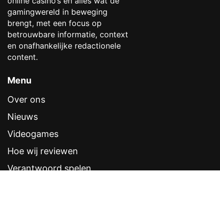
online casino’s en alles wat de
gamingwereld in beweging
brengt, met een focus op
betrouwbare informatie, context
en onafhankelijke redactionele
content.
Menu
Over ons
Nieuws
Videogames
Hoe wij reviewen
Verantwoord spelen
Contentstandaarden
Veelgestelde vragen
Contact