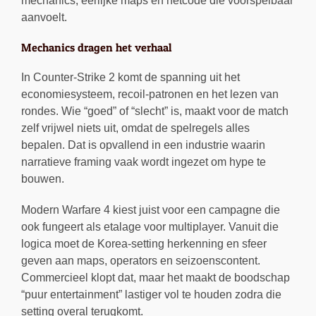
mechanics, eerlijke maps en netcode die voorspelbaar
aanvoelt.
Mechanics dragen het verhaal
In Counter-Strike 2 komt de spanning uit het
economiesysteem, recoil-patronen en het lezen van
rondes. Wie “goed” of “slecht” is, maakt voor de match
zelf vrijwel niets uit, omdat de spelregels alles
bepalen. Dat is opvallend in een industrie waarin
narratieve framing vaak wordt ingezet om hype te
bouwen.
Modern Warfare 4 kiest juist voor een campagne die
ook fungeert als etalage voor multiplayer. Vanuit die
logica moet de Korea-setting herkenning en sfeer
geven aan maps, operators en seizoenscontent.
Commercieel klopt dat, maar het maakt de boodschap
“puur entertainment” lastiger vol te houden zodra die
setting overal terugkomt.