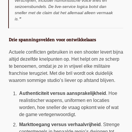
verschijnen, inclusief humoristische voice lines en
seizoensbundels. De live-service logica botst dan
sneller met de claim dat het allemaal alleen vermaak
is.
Drie spanningsvelden voor ontwikkelaars
Actuele conflicten gebruiken in een shooter levert bijna
altijd dezelfde knelpunten op. Het helpt om ze scherp
te benoemen, omdat je ze in vrijwel elke militaire
franchise terugziet. Met die bril wordt ook duidelijk
waarom sommige studio’s liever op afstand blijven.
Authenticiteit versus aansprakelijkheid
. Hoe
realistischer wapens, uniformen en locaties
worden, hoe sneller de vraag opkomt wie of wat
de game vertegenwoordigt.
Markttoegang versus verhaalvrijheid
. Strenge
contentregels in bepaalde regio’s dwingen tot