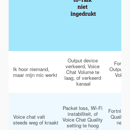
niet 
ingedrukt
Output device 
Fortnit
verkeerd, Voice 
Ik hoor niemand, 
Output De
Chat Volume te 
maar mijn mic werkt
Volume
laag, of verkeerd 
kanaal
Packet loss, Wi-Fi 
Fortnite s
instabiliteit, of 
Voice chat valt 
Quality 
Voice Chat Quality 
steeds weg of kraakt
netwe
setting te hoog 
(pi