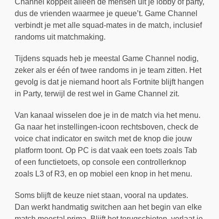
Channel koppelt alleen de mensen uit je lobby of party,
dus de vrienden waarmee je queue’t. Game Channel
verbindt je met alle squad-mates in de match, inclusief
randoms uit matchmaking.
Tijdens squads heb je meestal Game Channel nodig,
zeker als er één of twee randoms in je team zitten. Het
gevolg is dat je niemand hoort als Fortnite blijft hangen
in Party, terwijl de rest wel in Game Channel zit.
Van kanaal wisselen doe je in de match via het menu.
Ga naar het instellingen-icoon rechtsboven, check de
voice chat indicator en switch met de knop die jouw
platform toont. Op PC is dat vaak een toets zoals Tab
of een functietoets, op console een controllerknop
zoals L3 of R3, en op mobiel een knop in het menu.
Soms blijft de keuze niet staan, vooral na updates.
Dan werkt handmatig switchen aan het begin van elke
match meestal prima. Blijft het terugschieten, verlaat je