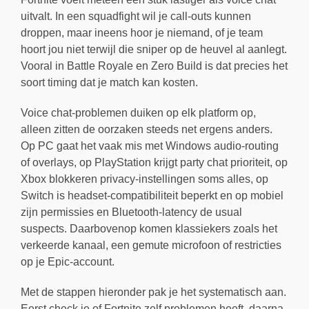
uitvalt. In een squadfight wil je call-outs kunnen
droppen, maar ineens hoor je niemand, of je team
hoort jou niet terwijl die sniper op de heuvel al aanlegt.
Vooral in Battle Royale en Zero Build is dat precies het
soort timing dat je match kan kosten.
Voice chat-problemen duiken op elk platform op,
alleen zitten de oorzaken steeds net ergens anders.
Op PC gaat het vaak mis met Windows audio-routing
of overlays, op PlayStation krijgt party chat prioriteit, op
Xbox blokkeren privacy-instellingen soms alles, op
Switch is headset-compatibiliteit beperkt en op mobiel
zijn permissies en Bluetooth-latency de usual
suspects. Daarbovenop komen klassiekers zoals het
verkeerde kanaal, een gemute microfoon of restricties
op je Epic-account.
Met de stappen hieronder pak je het systematisch aan.
Eerst check je of Fortnite zelf problemen heeft, daarna