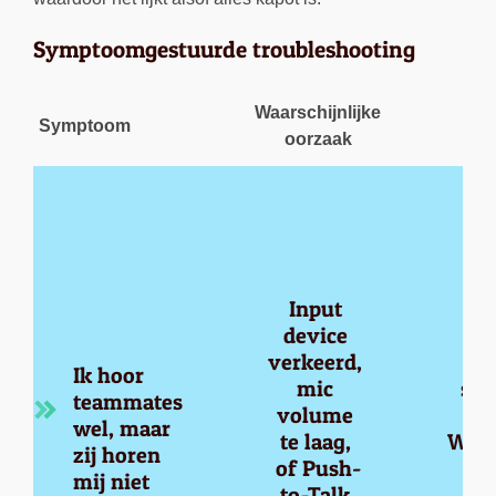
Symptoomgestuurde troubleshooting
Waarschijnlijke
Symptoom
Wa
oorzaak
Input 
device 
verkeerd, 
For
Ik hoor 
mic 
set
teammates 
volume 
wel, maar 
te laag, 
Wind
zij horen 
of Push-
mic
mij niet
to-Talk 