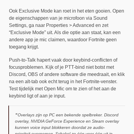
Ook Exclusive Mode kan roet in het eten gooien. Open
de eigenschappen van je microfoon via Sound
Settings, ga naar Properties > Advanced en zet
“Exclusive Mode” uit. Als die optie aan staat, kan een
andere app je mic claimen, waardoor Fortnite geen
toegang krijgt.
Push-to-Talk hapert vaak door keybind-conflicten of
focusproblemen. Kijk of je PTT-bind niet botst met
Discord, OBS of andere software die meedraait, en klik
na een alt-tab ook echt terug in het Fortnite-venster.
Test tijdelijk met Open Mic om te zien of het aan de
keybind ligt of aan je input.
Overlays zijn op PC een bekende spelbreker. Discord
overlay, NVIDIA GeForce Experience en Steam overlay
kunnen voice input blokkeren doordat ze audio-
prioriteit overnemen. Schakel ze één voor één uit in