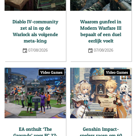
Diablo IV-community
Waarom gunfeel in
zet al in op de
Modern Warfare III
Warlock als volgende
bepaalt of een duel
meta-king
eerlijk voelt
07/08/2026
07/08/2026
Video Games
Video Games
EA onthult ‘The
Genshin Impact-
Grounds’ voor FC 27:
spelers racen om 60