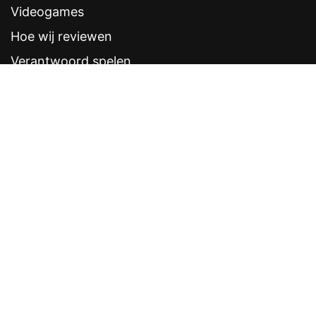
Videogames
Hoe wij reviewen
Verantwoord spelen
Contentstandaarden
Veelgestelde vragen
Contact
Sitemap
Disclaimer
Privacyverklaring
CRUKS eerder opzeggen
Software provider
Weddenschappen