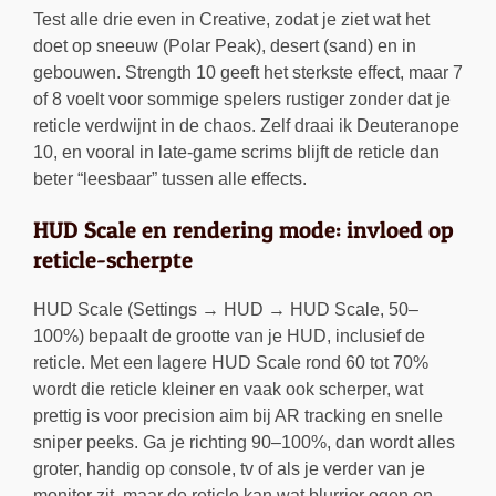
Test alle drie even in Creative, zodat je ziet wat het
doet op sneeuw (Polar Peak), desert (sand) en in
gebouwen. Strength 10 geeft het sterkste effect, maar 7
of 8 voelt voor sommige spelers rustiger zonder dat je
reticle verdwijnt in de chaos. Zelf draai ik Deuteranope
10, en vooral in late-game scrims blijft de reticle dan
beter “leesbaar” tussen alle effects.
HUD Scale en rendering mode: invloed op
reticle-scherpte
HUD Scale (Settings → HUD → HUD Scale, 50–
100%) bepaalt de grootte van je HUD, inclusief de
reticle. Met een lagere HUD Scale rond 60 tot 70%
wordt die reticle kleiner en vaak ook scherper, wat
prettig is voor precision aim bij AR tracking en snelle
sniper peeks. Ga je richting 90–100%, dan wordt alles
groter, handig op console, tv of als je verder van je
monitor zit, maar de reticle kan wat blurrier ogen en