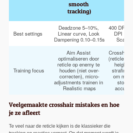
smooth 
tracking)
Deadzone 5–10%, 
400 DPI × 
Best settings
Linear curve, Look 
DPI × 4
Dampening 0.10–0.15s
Scale 
Aim Assist 
Crosshair 
optimaliseren door 
(reticle alt
reticle op enemy te 
height),
Training focus
houden (niet over-
strafing 
correcten), micro-
om move
adjustments trainen in 
stoppe
Realistic maps
accurat
Veelgemaakte crosshair mistakes en hoe
je ze afleert
Te veel naar de reticle kijken is de klassieker die