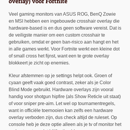
overlay) voor Fortnite
Veel gaming monitors van ASUS ROG, BenQ Zowie
en MSI hebben een ingebouwde crosshair overlay die
hardware-based is en dus geen software vereist. Dat is
de veiligste manier om een custom crosshair te
gebruiken, omdat er geen ban-risico aan hangt en het
in alle games werkt. Voor Fortnite werkt een kleine dot
of small cross het fijnst, want een te grote overlay
blokkeert je zicht op enemies.
Kleur afstemmen op je settings helpt ook. Groen of
cyaan geeft vaak goed contrast, zeker als je Color
Blind Mode gebruikt. Hardware overlays zijn vooral
handig voor shotgun hipfire (als Show Reticle uit staat)
of voor sniper pre-aim. Let wel op tournamentregels,
want in officiële toernooien kan zelfs een hardware
overlay verboden zijn, dus check altijd de ruleset. Op
console heb je deze optie alleen als je tv of monitor het