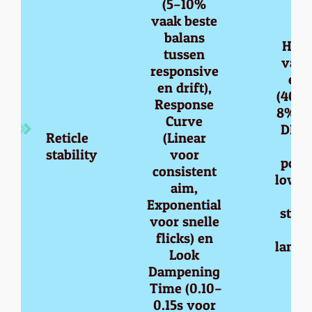
(5–10% 
vaak beste 
balans 
Hang
tussen 
van 
responsive 
en 
en drift), 
(400 
Response 
8% of
Curve 
DPI 
Reticle 
(Linear 
zi
stability
voor 
popul
consistent 
lower
aim, 
=
Exponential 
stabi
voor snelle 
ma
flicks) en 
langz
Look 
Dampening 
Time (0.10–
0.15s voor 