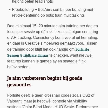
height; oefen lead shots
Freebuilding + Bot Aim: combineer building met
reticle-centering op bots; train multitasking
Doe minimaal 15–20 minuten aim training per dag en
focus per sessie op één skill, zoals shotgun centering
of AR tracking. Consistency komt vooral uit herhaling,
en daar is Creative simpelweg gemaakt voor. Tussen
Fortnite
de training door blijft het ook handig om
Season 8 rijdbare llamas
te checken, want nieuwe
features kunnen je gameplay en strategie flink
beïnvloeden.
Je aim verbeteren begint bij goede
gewoontes
Fortnite geeft je geen crosshair codes zoals CS2 of
Valorant, maar je hebt wél controle via visibility
settings (Color Blind Mode, HUD Scale, Performance