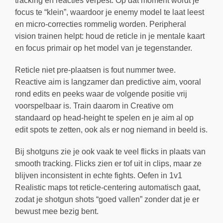
tracking en reacties verpest. Op dat moment wordt je
focus te “klein”, waardoor je enemy model te laat leest
en micro-correcties rommelig worden. Peripheral
vision trainen helpt: houd de reticle in je mentale kaart
en focus primair op het model van je tegenstander.
Reticle niet pre-plaatsen is fout nummer twee.
Reactive aim is langzamer dan predictive aim, vooral
rond edits en peeks waar de volgende positie vrij
voorspelbaar is. Train daarom in Creative om
standaard op head-height te spelen en je aim al op
edit spots te zetten, ook als er nog niemand in beeld is.
Bij shotguns zie je ook vaak te veel flicks in plaats van
smooth tracking. Flicks zien er tof uit in clips, maar ze
blijven inconsistent in echte fights. Oefen in 1v1
Realistic maps tot reticle-centering automatisch gaat,
zodat je shotgun shots “goed vallen” zonder dat je er
bewust mee bezig bent.