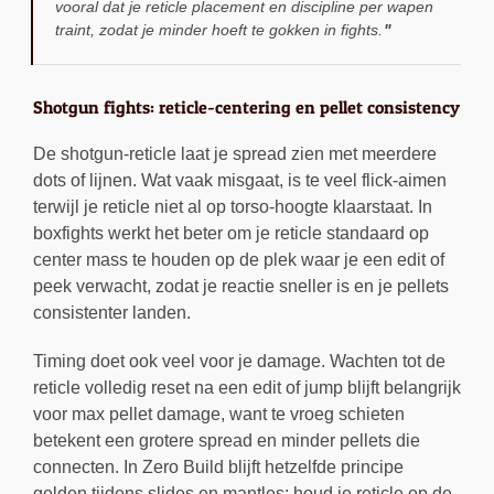
vooral dat je reticle placement en discipline per wapen
traint, zodat je minder hoeft te gokken in fights.
Shotgun fights: reticle-centering en pellet consistency
De shotgun-reticle laat je spread zien met meerdere
dots of lijnen. Wat vaak misgaat, is te veel flick-aimen
terwijl je reticle niet al op torso-hoogte klaarstaat. In
boxfights werkt het beter om je reticle standaard op
center mass te houden op de plek waar je een edit of
peek verwacht, zodat je reactie sneller is en je pellets
consistenter landen.
Timing doet ook veel voor je damage. Wachten tot de
reticle volledig reset na een edit of jump blijft belangrijk
voor max pellet damage, want te vroeg schieten
betekent een grotere spread en minder pellets die
connecten. In Zero Build blijft hetzelfde principe
gelden tijdens slides en mantles: houd je reticle op de