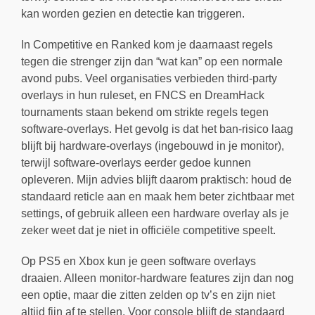
kan worden gezien en detectie kan triggeren.
In Competitive en Ranked kom je daarnaast regels
tegen die strenger zijn dan “wat kan” op een normale
avond pubs. Veel organisaties verbieden third-party
overlays in hun ruleset, en FNCS en DreamHack
tournaments staan bekend om strikte regels tegen
software-overlays. Het gevolg is dat het ban-risico laag
blijft bij hardware-overlays (ingebouwd in je monitor),
terwijl software-overlays eerder gedoe kunnen
opleveren. Mijn advies blijft daarom praktisch: houd de
standaard reticle aan en maak hem beter zichtbaar met
settings, of gebruik alleen een hardware overlay als je
zeker weet dat je niet in officiële competitive speelt.
Op PS5 en Xbox kun je geen software overlays
draaien. Alleen monitor-hardware features zijn dan nog
een optie, maar die zitten zelden op tv’s en zijn niet
altijd fijn af te stellen. Voor console blijft de standaard