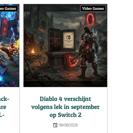
deo Games
Video Games
ack-
Diablo 4 verschijnt
are
volgens lek in september
L-
op Switch 2
08/08/2026