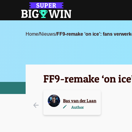
Home
/
Nieuws
/
FF9-remake ‘on ice’: fans verwerk
FF9-remake ‘on ice
Bas van der Laan
Author