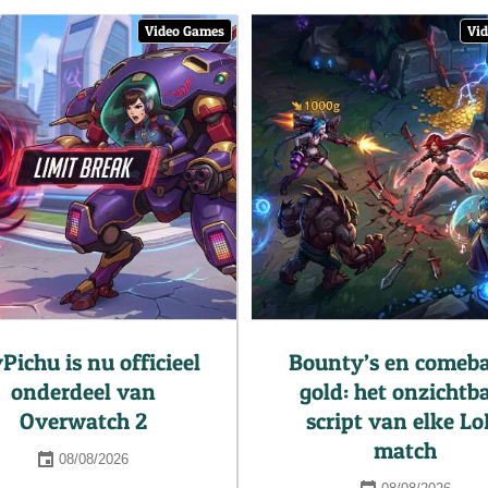
Video Games
Vi
yPichu is nu officieel
Bounty’s en comeb
onderdeel van
gold: het onzichtb
Overwatch 2
script van elke Lo
match
08/08/2026