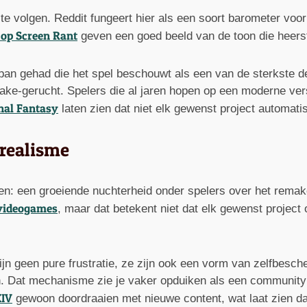
te volgen. Reddit fungeert hier als een soort barometer vo
op Screen Rant
geven een goed beeld van de toon die heers
rban gehad die het spel beschouwt als een van de sterkste de
emake-gerucht. Spelers die al jaren hopen op een moderne ve
nal Fantasy
laten zien dat niet elk gewenst project automatisc
realisme
ien: een groeiende nuchterheid onder spelers over het remak
videogames
, maar dat betekent niet dat elk gewenst projec
jn geen pure frustratie, ze zijn ook een vorm van zelfbesch
jn. Dat mechanisme zie je vaker opduiken als een community 
XIV
gewoon doordraaien met nieuwe content, wat laat zien d