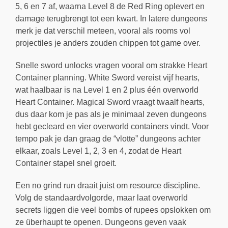
5, 6 en 7 af, waarna Level 8 de Red Ring oplevert en
damage terugbrengt tot een kwart. In latere dungeons
merk je dat verschil meteen, vooral als rooms vol
projectiles je anders zouden chippen tot game over.
Snelle sword unlocks vragen vooral om strakke Heart
Container planning. White Sword vereist vijf hearts,
wat haalbaar is na Level 1 en 2 plus één overworld
Heart Container. Magical Sword vraagt twaalf hearts,
dus daar kom je pas als je minimaal zeven dungeons
hebt gecleard en vier overworld containers vindt. Voor
tempo pak je dan graag de “vlotte” dungeons achter
elkaar, zoals Level 1, 2, 3 en 4, zodat de Heart
Container stapel snel groeit.
Een no grind run draait juist om resource discipline.
Volg de standaardvolgorde, maar laat overworld
secrets liggen die veel bombs of rupees opslokken om
ze überhaupt te openen. Dungeons geven vaak