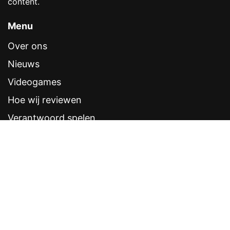
content.
Menu
Over ons
Nieuws
Videogames
Hoe wij reviewen
Verantwoord spelen
Contentstandaarden
Veelgestelde vragen
Contact
Sitemap
Disclaimer
Privacyverklaring