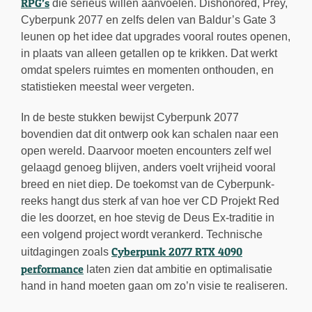
RPG’s
die serieus willen aanvoelen. Dishonored, Prey,
Cyberpunk 2077 en zelfs delen van Baldur’s Gate 3
leunen op het idee dat upgrades vooral routes openen,
in plaats van alleen getallen op te krikken. Dat werkt
omdat spelers ruimtes en momenten onthouden, en
statistieken meestal weer vergeten.
In de beste stukken bewijst Cyberpunk 2077
bovendien dat dit ontwerp ook kan schalen naar een
open wereld. Daarvoor moeten encounters zelf wel
gelaagd genoeg blijven, anders voelt vrijheid vooral
breed en niet diep. De toekomst van de Cyberpunk-
reeks hangt dus sterk af van hoe ver CD Projekt Red
die les doorzet, en hoe stevig de Deus Ex-traditie in
een volgend project wordt verankerd. Technische
Cyberpunk 2077 RTX 4090
uitdagingen zoals
performance
laten zien dat ambitie en optimalisatie
hand in hand moeten gaan om zo’n visie te realiseren.