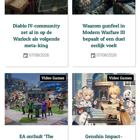
Diablo IV-community
Waarom gunfeel in
zet al in op de
Modern Warfare III
Warlock als volgende
bepaalt of een duel
meta-king
eerlijk voelt
07/08/2026
07/08/2026
Video Games
Video Games
EA onthult ‘The
Genshin Impact-