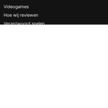
Videogames
Hoe wij reviewen
Verantwoord spelen
Contentstandaarden
Veelgestelde vragen
Contact
Sitemap
Disclaimer
Privacyverklaring
CRUKS eerder opzeggen
Software provider
Weddenschappen