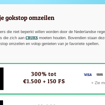
 je gokstop omzeilen
lers die niet beperkt willen worden door de Nederlandse rege
CRUKS
’s die zich aan
moeten houden. Bovendien staan deze
kstop omzeilen en volop genieten van je favoriete spellen.
300% tot
€1.500 + 150 FS
+ Zie m