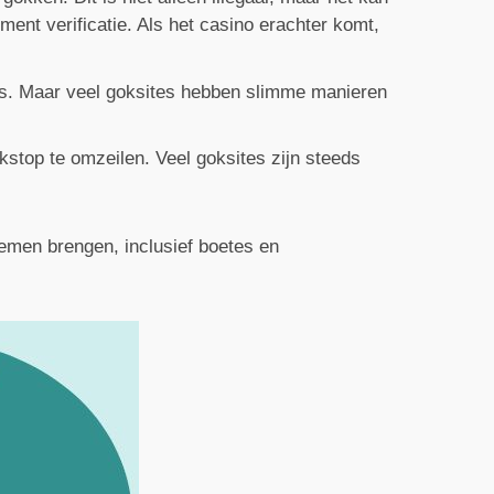
ument verificatie. Als het casino erachter komt,
tes. Maar veel goksites hebben slimme manieren
top te omzeilen. Veel goksites zijn steeds
lemen brengen, inclusief boetes en