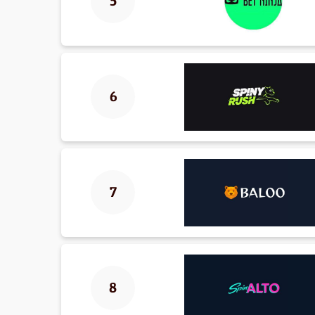
5
6
7
8