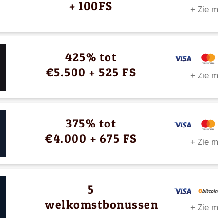
+ 100FS
+ Zie m
425% tot
€5.500 + 525 FS
+ Zie m
375% tot
€4.000 + 675 FS
+ Zie m
5
welkomstbonussen
+ Zie m