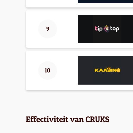
9
10
Effectiviteit van CRUKS