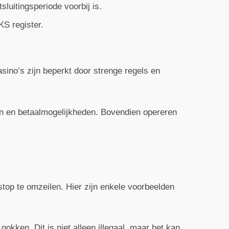
luitingsperiode voorbij is.
S register.
ino’s zijn beperkt door strenge regels en
en en betaalmogelijkheden. Bovendien opereren
top te omzeilen. Hier zijn enkele voorbeelden
kken. Dit is niet alleen illegaal, maar het kan