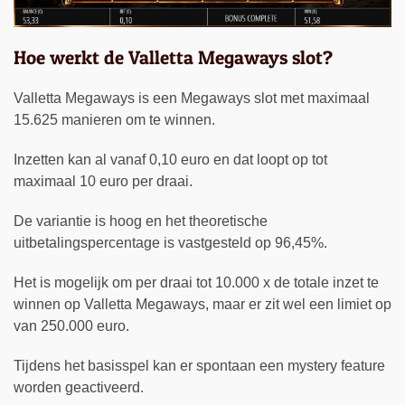
Hoe werkt de Valletta Megaways slot?
Valletta Megaways is een Megaways slot met maximaal
15.625 manieren om te winnen.
Inzetten kan al vanaf 0,10 euro en dat loopt op tot
maximaal 10 euro per draai.
De variantie is hoog en het theoretische
uitbetalingspercentage is vastgesteld op 96,45%.
Het is mogelijk om per draai tot 10.000 x de totale inzet te
winnen op Valletta Megaways, maar er zit wel een limiet op
van 250.000 euro.
Tijdens het basisspel kan er spontaan een mystery feature
worden geactiveerd.