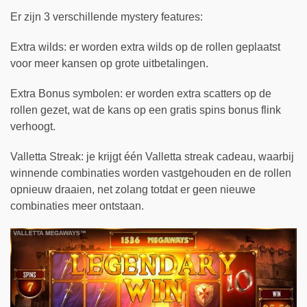
Er zijn 3 verschillende mystery features:
Extra wilds: er worden extra wilds op de rollen geplaatst
voor meer kansen op grote uitbetalingen.
Extra Bonus symbolen: er worden extra scatters op de
rollen gezet, wat de kans op een gratis spins bonus flink
verhoogt.
Valletta Streak: je krijgt één Valletta streak cadeau, waarbij
winnende combinaties worden vastgehouden en de rollen
opnieuw draaien, net zolang totdat er geen nieuwe
combinaties meer ontstaan.