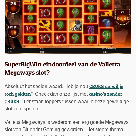
SuperBigWin eindoordeel van de Valletta
Megaways slot?
CRUKS en wil je
Absoluut het spelen waard. Heb je nou
toch gokken
casino’s zonder
? Check dan onze lijst met
CRUKS
. Hier staan toppers tussen waar je deze geweldige
slot kunt spelen.
Valletta Megaways is wederom een erg goede Megaways
slot van Blueprint Gaming geworden. Het stoere thema