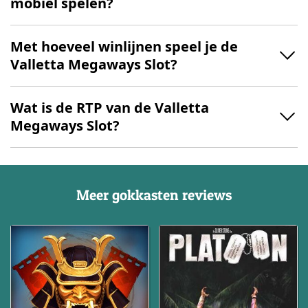
mobiel spelen?
Met hoeveel winlijnen speel je de
Valletta Megaways Slot?
Wat is de RTP van de Valletta
Megaways Slot?
Meer gokkasten reviews