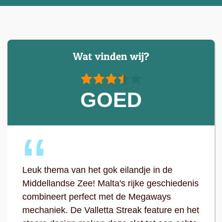
Wat vinden wij?
GOED
“
Leuk thema van het gok eilandje in de
Middellandse Zee! Malta's rijke geschiedenis
combineert perfect met de Megaways
mechaniek. De Valletta Streak feature en het