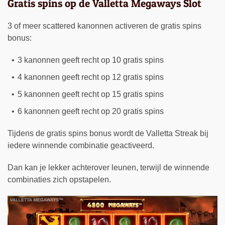
Gratis spins op de Valletta Megaways Slot
3 of meer scattered kanonnen activeren de gratis spins
bonus:
3 kanonnen geeft recht op 10 gratis spins
4 kanonnen geeft recht op 12 gratis spins
5 kanonnen geeft recht op 15 gratis spins
6 kanonnen geeft recht op 20 gratis spins
Tijdens de gratis spins bonus wordt de Valletta Streak bij
iedere winnende combinatie geactiveerd.
Dan kan je lekker achterover leunen, terwijl de winnende
combinaties zich opstapelen.