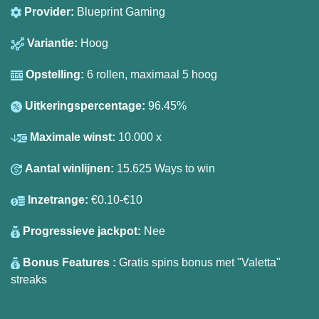
Provider:
Blueprint Gaming
Variantie:
Hoog
Opstelling:
6 rollen, maximaal 5 hoog
Uitkeringspercentage:
96.45%
Maximale winst:
10.000 x
Aantal winlijnen:
15.625 Ways to win
Inzetrange:
€0.10-€10
Progressieve jackpot:
Nee
Bonus Features :
Gratis spins bonus met "Valetta"
streaks