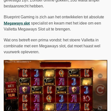
gevestigd zijn. Zonder online gokken, zou Malta amper
bestaansrecht hebben.
Blueprint Gaming is zich aan het ontwikkelen tot absolute
Megaways slot
specialist en kwam met het idee om een
Valletta Megaways Slot uit te brengen.
Wat ons betreft een prima vondst: het stoere Valletta in
combinatie met een Megaways slot, dat moet haast wel
vuurwerk opleveren.