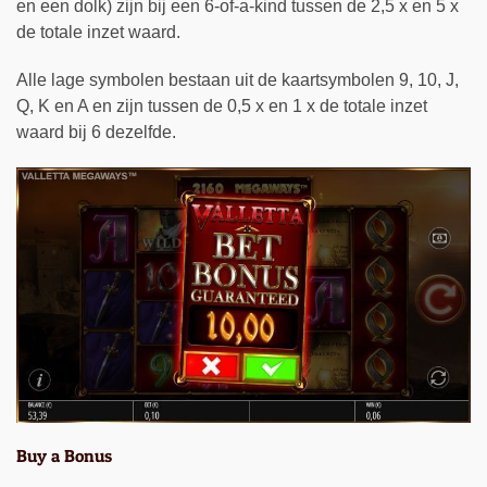
en een dolk) zijn bij een 6-of-a-kind tussen de 2,5 x en 5 x
de totale inzet waard.
Alle lage symbolen bestaan uit de kaartsymbolen 9, 10, J,
Q, K en A en zijn tussen de 0,5 x en 1 x de totale inzet
waard bij 6 dezelfde.
Buy a Bonus