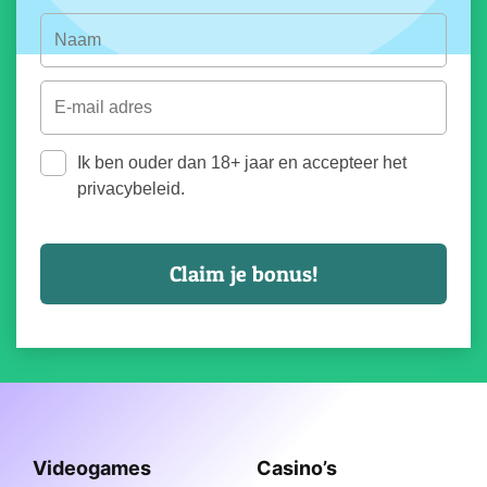
Ik ben ouder dan 18+ jaar en accepteer het
privacybeleid.
Videogames
Casino’s