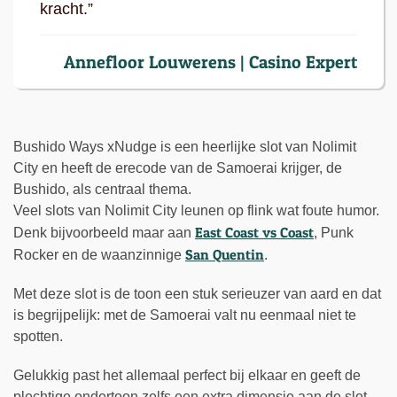
kracht.”
Annefloor Louwerens | Casino Expert
Bushido Ways xNudge is een heerlijke slot van Nolimit
City en heeft de erecode van de Samoerai krijger, de
Bushido, als centraal thema.
Veel slots van Nolimit City leunen op flink wat foute humor.
East Coast vs Coast
Denk bijvoorbeeld maar aan
, Punk
San Quentin
Rocker en de waanzinnige
.
Met deze slot is de toon een stuk serieuzer van aard en dat
is begrijpelijk: met de Samoerai valt nu eenmaal niet te
spotten.
Gelukkig past het allemaal perfect bij elkaar en geeft de
plechtige ondertoon zelfs een extra dimensie aan de slot.