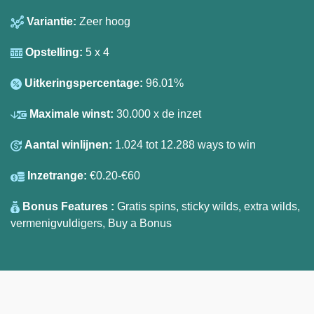
Variantie:
Zeer hoog
Opstelling:
5 x 4
Uitkeringspercentage:
96.01%
Maximale winst:
30.000 x de inzet
Aantal winlijnen:
1.024 tot 12.288 ways to win
Inzetrange:
€0.20-€60
Bonus Features :
Gratis spins, sticky wilds, extra wilds,
vermenigvuldigers, Buy a Bonus