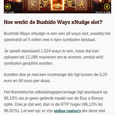
Hoe werkt de Bushido Ways xNudge slot?
Bushido Ways xNudge is een win all ways slot, waarbij het
speelveld uit 5 rollen met 4 rijen symbolen bestaat.
Je speelt standaard 1.024 ways to win, maar dat kan
oplopen tot 12.288 manieren om te winnen, omdat wild
symbolen gesplitst worden.
Inzetten doe je met een inzetrange die ligt tussen de 0,20
euro en 60 euro per draai.
Het theoretische uitbetalingspercentage ligt standaard op
96,10% als je geen gebruik maakt van de Buy a Bonus
optie. Doe je dat wel, dan is de RTP hoger (96,13% tot
online casino’s
96,82%). Let wel op: er zijn
die deze slot