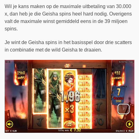
Wil je kans maken op de maximale uitbetaling van 30.000
x, dan heb je die Geisha spins heel hard nodig. Overigens
valt de maximale winst gemiddeld eens in de 39 miljoen
spins.
Je wint de Geisha spins in het basisspel door drie scatters
in combinatie met de wild Geisha te draaien.