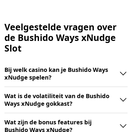
Veelgestelde vragen over
de Bushido Ways xNudge
Slot
Bij welk casino kan je Bushido Ways
xNudge spelen?
Wat is de volatiliteit van de Bushido
Ways xNudge gokkast?
Wat zijn de bonus features bij
Bushido Ways xNudge?