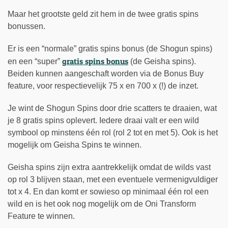
Maar het grootste geld zit hem in de twee gratis spins
bonussen.
Er is een “normale” gratis spins bonus (de Shogun spins)
gratis spins bonus
en een “super”
(de Geisha spins).
Beiden kunnen aangeschaft worden via de Bonus Buy
feature, voor respectievelijk 75 x en 700 x (!) de inzet.
Je wint de Shogun Spins door drie scatters te draaien, wat
je 8 gratis spins oplevert. Iedere draai valt er een wild
symbool op minstens één rol (rol 2 tot en met 5). Ook is het
mogelijk om Geisha Spins te winnen.
Geisha spins zijn extra aantrekkelijk omdat de wilds vast
op rol 3 blijven staan, met een eventuele vermenigvuldiger
tot x 4. En dan komt er sowieso op minimaal één rol een
wild en is het ook nog mogelijk om de Oni Transform
Feature te winnen.