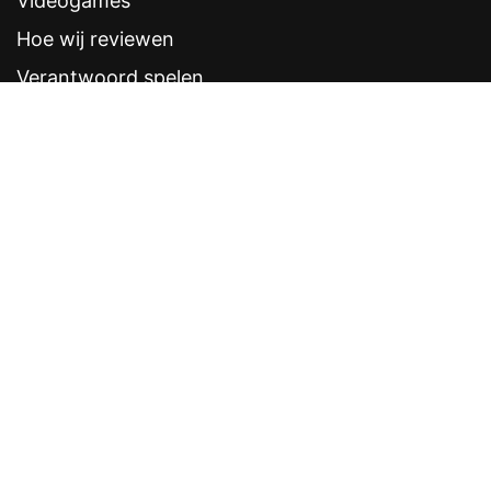
Videogames
Hoe wij reviewen
Verantwoord spelen
Contentstandaarden
Veelgestelde vragen
Contact
Sitemap
Disclaimer
Privacyverklaring
CRUKS eerder opzeggen
Software provider
Weddenschappen
Contacten