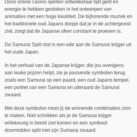
Deze online casino spellen ontwikkelaar lijkt geld en
energie te hebben gestoken in het ontwerpen van
animaties met een hoge kwaliteit. De bijhorende muziek en
het traditionele oud Japans dorpje dat je in de achtergrond
ziet, zorgt dat de Japanse sfeer constant te proeven is.
De Samurai Split slot is een ode aan de Samurai krijger uit
het oude Japan.
In het verhaal van de Japanse krijger, die jou overigens
aan leuke prijzen helpt, zie je passende symbolen terug
zoals een Samurai op een paard, een oud Japans tempel,
een portret van een Samurai en uiteraard de Samurai
zwaard.
Met deze symbolen moet jij de winnende combinaties zien
te maken. Niet schrikken als je de Samurai krijger
willekeurig in beeld ziet komen en een symbool
doormidden split met zijn Sumarai zwaard.