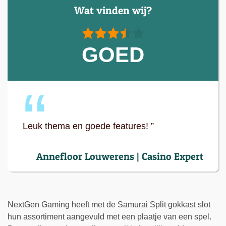
Wat vinden wij?
GOED
“
Leuk thema en goede features! ”
Annefloor Louwerens | Casino Expert
NextGen Gaming heeft met de Samurai Split gokkast slot
hun assortiment aangevuld met een plaatje van een spel.