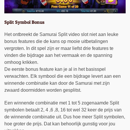
Split Symbol Bonus
Het ontbreekt de Samurai Split video slot niet aan leuke
bonus features die de kans op mooie uitbetalingen
vergroten. In dit spel zijn er maar liefst drie features te
vinden die bijdrage aan het vermaak en de spanning
omhoog krikken.
De eerste bonus feature kan je al in het basisspel
verwachten. Elk symbool die een bijdrage levert aan een
winnende combinatie kan door de Samurai met zijn
zwaard doormidden worden gesplitst.
Een winnende combinatie met 1 tot 5 zogenaamde Split
symbolen betaalt 2, 4 ,6 ,8, 16 tot wel 32 keer de prijs van
de winnende combinatie uit. Dus hoe meer Split symbolen,
hoe groter de prijs. Dat kan behoorlijk gunstig voor jou