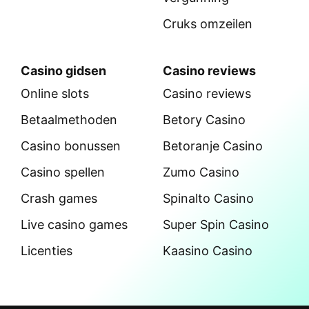
Cruks omzeilen
Casino gidsen
Casino reviews
Online slots
Casino reviews
Betaalmethoden
Betory Casino
Casino bonussen
Betoranje Casino
Casino spellen
Zumo Casino
Crash games
Spinalto Casino
Live casino games
Super Spin Casino
Licenties
Kaasino Casino