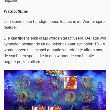
uitpakken.
Warrior Spins
Een kleine maar handige bonus feature is de Warrior spins
feature.
Die kan tijdens elke draai worden geactiveerd. De lage win
symbolen bestaande uit de bekende kaartsymbolen 10 – A
worden even uit het spel gehaald waardoor je alleen met
de symbolen speelt die in een winnende combinatie
hogere prijzen uitkeren.