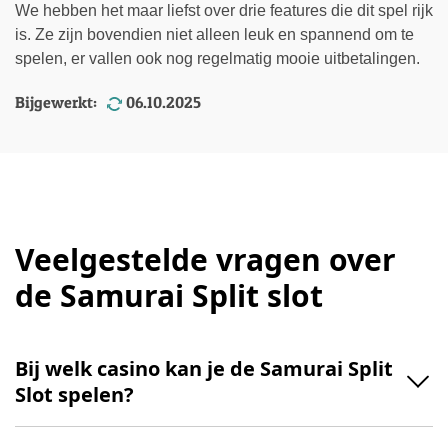
We hebben het maar liefst over drie features die dit spel rijk
is. Ze zijn bovendien niet alleen leuk en spannend om te
spelen, er vallen ook nog regelmatig mooie uitbetalingen.
Bijgewerkt:
06.10.2025
Veelgestelde vragen over
de Samurai Split slot
Bij welk casino kan je de Samurai Split
Slot spelen?