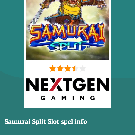
Samurai Split Slot spel info