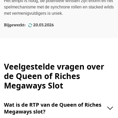
Het tempo is hoog, de potentiële winsten zijn enorm en het
spelmechanisme met de synchrone rollen en stacked wilds
met vermenigvuldigers is uniek.
Bijgewerkt:
20.03.2026
Veelgestelde vragen over
de Queen of Riches
Megaways Slot
Wat is de RTP van de Queen of Riches
Megaways slot?