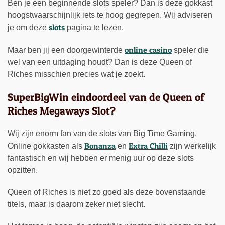
Ben je een beginnende slots speler? Dan is deze gokkast
hoogstwaarschijnlijk iets te hoog gegrepen. Wij adviseren
slots
je om deze
pagina te lezen.
online casino
Maar ben jij een doorgewinterde
speler die
wel van een uitdaging houdt? Dan is deze Queen of
Riches misschien precies wat je zoekt.
SuperBigWin eindoordeel van de Queen of
Riches Megaways Slot?
Wij zijn enorm fan van de slots van Big Time Gaming.
Bonanza
Extra Chilli
Online gokkasten als
en
zijn werkelijk
fantastisch en wij hebben er menig uur op deze slots
opzitten.
Queen of Riches is niet zo goed als deze bovenstaande
titels, maar is daarom zeker niet slecht.