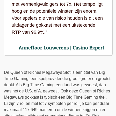
met vermenigvuldigers tot 7x. Het tempo ligt
hoog en de potentiële winsten zijn enorm.
Voor spelers die van risico houden is dit een
uitdagende gokkast met een uitstekende
RTP van 96,9%.”
Annefloor Louwerens | Casino Expert
De Queen of Riches Megaways Slot is een titel van Big
Time Gaming, een spelprovider die groot, groter en grootst
denkt. Als Big Time Gaming een land was geweest, dan
was het de U.S. of A. geweest. Ook deze Queen of Riches
Megaways gokkast is typisch een Big Time Gaming titel.
Er zijn 7 rollen met tot 7 symbolen per rol, je kan per draai
maximaal 117.649 manieren om te winnen krijgen en er
zijn stacked wilds met vermenigvuldigers tot 7x. Ook