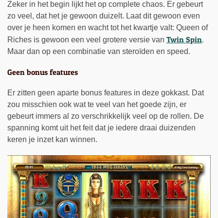
Zeker in het begin lijkt het op complete chaos. Er gebeurt
zo veel, dat het je gewoon duizelt. Laat dit gewoon even
over je heen komen en wacht tot het kwartje valt: Queen of
Twin Spin
Riches is gewoon een veel grotere versie van
.
Maar dan op een combinatie van steroïden en speed.
Geen bonus features
Er zitten geen aparte bonus features in deze gokkast. Dat
zou misschien ook wat te veel van het goede zijn, er
gebeurt immers al zo verschrikkelijk veel op de rollen. De
spanning komt uit het feit dat je iedere draai duizenden
keren je inzet kan winnen.