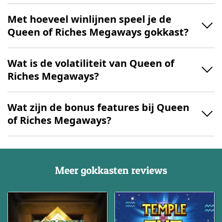
Met hoeveel winlijnen speel je de
Queen of Riches Megaways gokkast?
Wat is de volatiliteit van Queen of
Riches Megaways?
Wat zijn de bonus features bij Queen
of Riches Megaways?
Meer gokkasten reviews