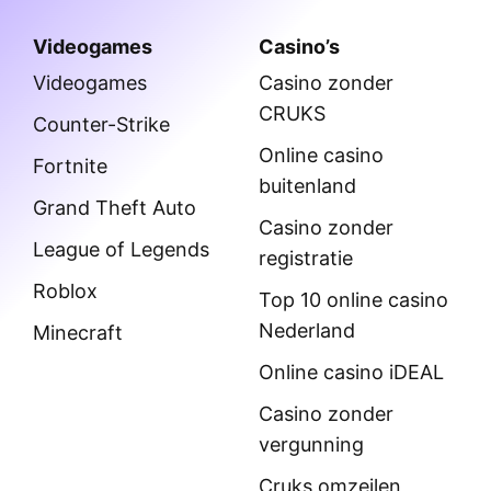
Videogames
Casino’s
Videogames
Casino zonder
CRUKS
Counter-Strike
Online casino
Fortnite
buitenland
Grand Theft Auto
Casino zonder
League of Legends
registratie
Roblox
Top 10 online casino
Nederland
Minecraft
Online casino iDEAL
Casino zonder
vergunning
Cruks omzeilen