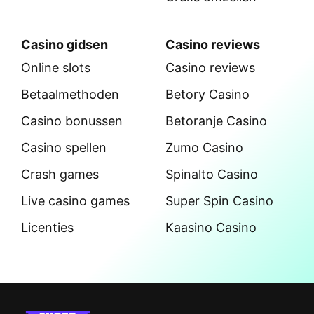
Casino gidsen
Casino reviews
Online slots
Casino reviews
Betaalmethoden
Betory Casino
Casino bonussen
Betoranje Casino
Casino spellen
Zumo Casino
Crash games
Spinalto Casino
Live casino games
Super Spin Casino
Licenties
Kaasino Casino