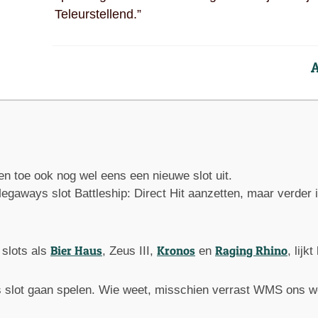
Teleurstellend.”
A
n toe ook nog wel eens een nieuwe slot uit.
ays slot Battleship: Direct Hit aanzetten, maar verder is
Bier Haus
Kronos
Raging Rhino
slots als
, Zeus III,
en
, lijk
ats slot gaan spelen. Wie weet, misschien verrast WMS ons 