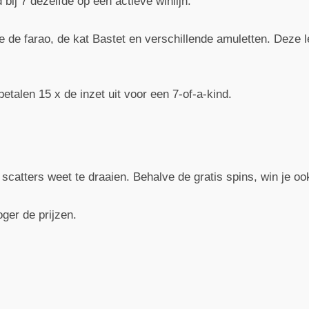
ij 7 dezelfde op een actieve winlijn.
e farao, de kat Bastet en verschillende amuletten. Deze lev
etalen 15 x de inzet uit voor een 7-of-a-kind.
scatters weet te draaien. Behalve de gratis spins, win je ook
ger de prijzen.