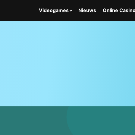
Videogames
Nieuws
Online Casin