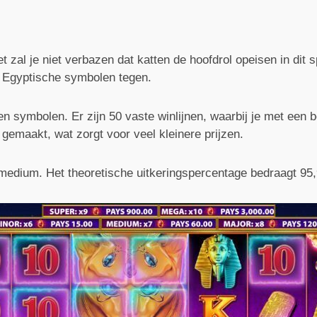
 zal je niet verbazen dat katten de hoofdrol opeisen in dit
he Egyptische symbolen tegen.
jen symbolen. Er zijn 50 vaste winlijnen, waarbij je met ee
d gemaakt, wat zorgt voor veel kleinere prijzen.
p medium. Het theoretische uitkeringspercentage bedraagt 9