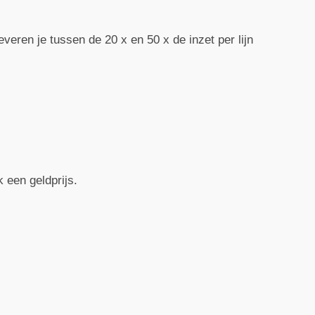
eren je tussen de 20 x en 50 x de inzet per lijn
 een geldprijs.