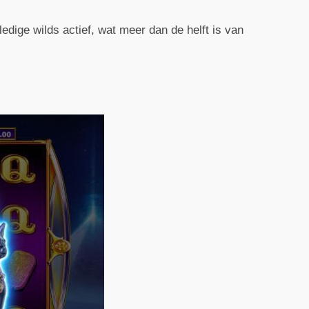
lledige wilds actief, wat meer dan de helft is van