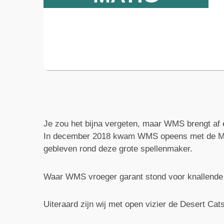
Je zou het bijna vergeten, maar WMS brengt af e
In december 2018 kwam WMS opeens met de Megaw
gebleven rond deze grote spellenmaker.
Waar WMS vroeger garant stond voor knallende 
Uiteraard zijn wij met open vizier de Desert C