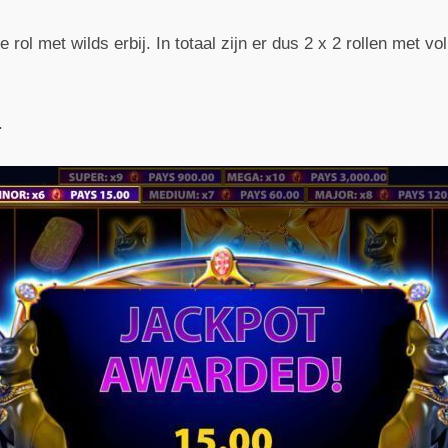
e rol met wilds erbij. In totaal zijn er dus 2 x 2 rollen met vo
.