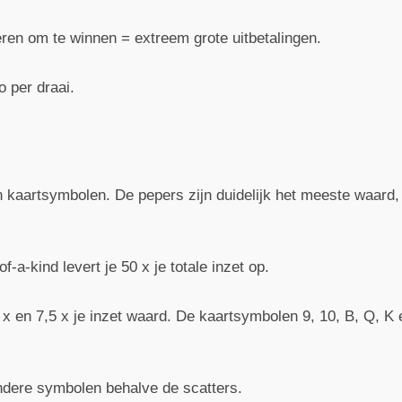
ren om te winnen = extreem grote uitbetalingen.
o per draai.
 kaartsymbolen. De pepers zijn duidelijk het meeste waard, 
-a-kind levert je 50 x je totale inzet op.
x en 7,5 x je inzet waard. De kaartsymbolen 9, 10, B, Q, K e
andere symbolen behalve de scatters.