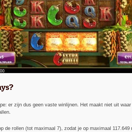
ays?
ipe: er zijn dus geen vaste winlijnen. Het maakt niet uit waa
llen.
 op de rollen (tot maximaal 7), zodat je op maximaal 117.64