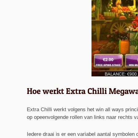
Hoe werkt Extra Chilli Megaw
Extra Chilli werkt volgens het win all ways princ
op opeenvolgende rollen van links naar rechts va
Iedere draai is er een variabel aantal symbolen