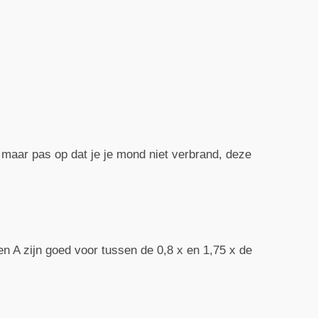
maar pas op dat je je mond niet verbrand, deze
n A zijn goed voor tussen de 0,8 x en 1,75 x de