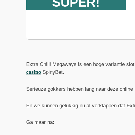
SUPER!
Extra Chilli Megaways is een hoge variantie slo
casino
SpinyBet.
Serieuze gokkers hebben lang naar deze online 
En we kunnen gelukkig nu al verklappen dat Extra
Ga maar na: