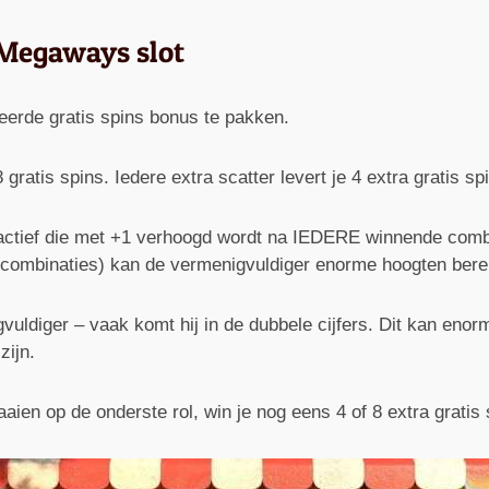
i Megaways slot
geerde gratis spins bonus te pakken.
 gratis spins. Iedere extra scatter levert je 4 extra gratis sp
er actief die met +1 verhoogd wordt na IEDERE winnende co
combinaties) kan de vermenigvuldiger enorme hoogten bere
vuldiger – vaak komt hij in de dubbele cijfers. Dit kan eno
zijn.
aien op de onderste rol, win je nog eens 4 of 8 extra gratis 