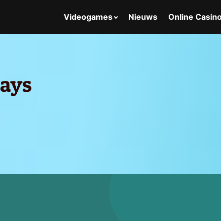
Videogames
Nieuws
Online Casin
ways