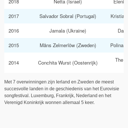
2018
Netta (Israel)
Eleni 
2017
Salvador Sobral (Portugal)
Kristian
2016
Jamala (Ukraine)
Dami
2015
Måns Zelmerlöw (Zweden)
Polina 
The C
2014
Conchita Wurst (Oostenrijk)
Met 7 overwinningen zijn Ierland en Zweden de meest
succesvolle landen in de geschiedenis van het Eurovisie
songfestival. Luxemburg, Frankrijk, Nederland en het
Verenigd Koninkrijk wonnen allemaal 5 keer.