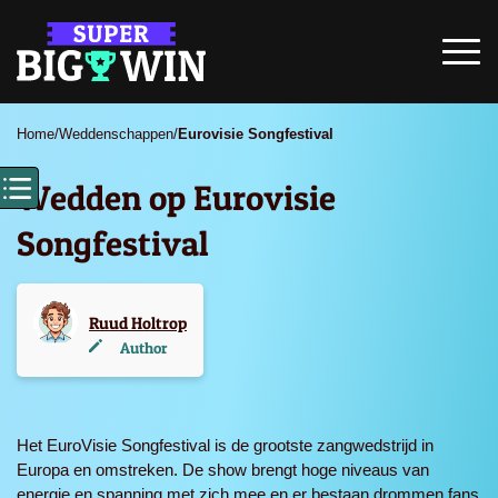
Home
/
Weddenschappen
/
Eurovisie Songfestival
Wedden op Eurovisie
Songfestival
Ruud Holtrop
Author
Het EuroVisie Songfestival is de grootste zangwedstrijd in
Europa en omstreken. De show brengt hoge niveaus van
energie en spanning met zich mee en er bestaan drommen fans