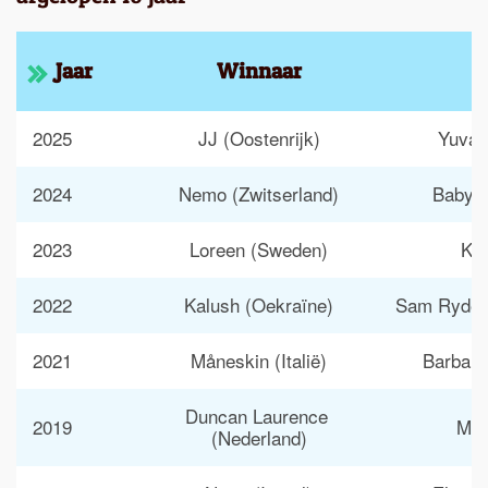
Jaar
Winnaar
2025
JJ (Oostenrijk)
Yuval 
2024
Nemo (Zwitserland)
Baby L
2023
Loreen (Sweden)
Kää
2022
Kalush (Oekraïne)
Sam Ryder 
2021
Måneskin (Italië)
Barbara 
Duncan Laurence 
2019
Mah
(Nederland)