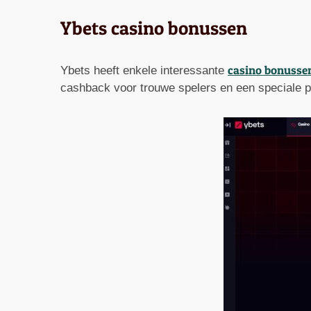
Ybets casino bonussen
casino bonusse
Ybets heeft enkele interessante
cashback voor trouwe spelers en een speciale p