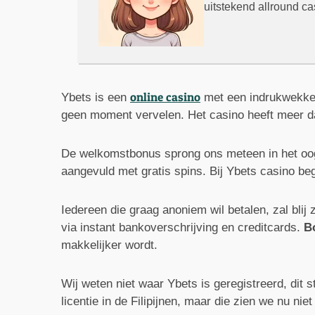
uitstekend allround ca
online casino
Ybets is een
met een indrukwekkend
geen moment vervelen. Het casino heeft meer da
De welkomstbonus sprong ons meteen in het oog. 
aangevuld met gratis spins. Bij Ybets casino beg
Iedereen die graag anoniem wil betalen, zal bli
via instant bankoverschrijving en creditcards.
B
makkelijker wordt.
Wij weten niet waar Ybets is geregistreerd, dit s
licentie in de Filipijnen, maar die zien we nu ni