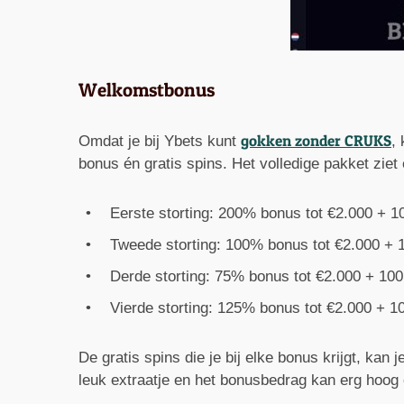
Welkomstbonus
gokken zonder CRUKS
Omdat je bij Ybets kunt
,
bonus én gratis spins. Het volledige pakket ziet e
Eerste storting: 200% bonus tot €2.000 + 10
Tweede storting: 100% bonus tot €2.000 + 1
Derde storting: 75% bonus tot €2.000 + 100
Vierde storting: 125% bonus tot €2.000 + 10
De gratis spins die je bij elke bonus krijgt, kan
leuk extraatje en het bonusbedrag kan erg hoog 