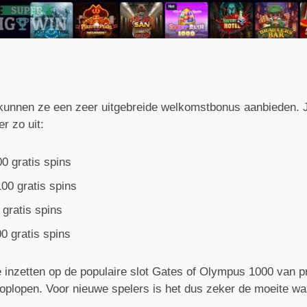
 kunnen ze een zeer uitgebreide welkomstbonus aanbieden. Je k
r zo uit:
0 gratis spins
00 gratis spins
 gratis spins
0 gratis spins
 je inzetten op de populaire slot Gates of Olympus 1000 van p
oplopen. Voor nieuwe spelers is het dus zeker de moeite waa