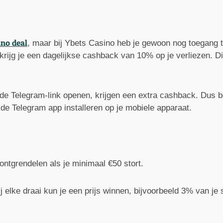
no deal
, maar bij Ybets Casino heb je gewoon nog toegang 
rijg je een dagelijkse cashback van 10% op je verliezen. Di
de Telegram-link openen, krijgen een extra cashback. Dus b
e Telegram app installeren op je mobiele apparaat.
ontgrendelen als je minimaal €50 stort.
j elke draai kun je een prijs winnen, bijvoorbeeld 3% van j