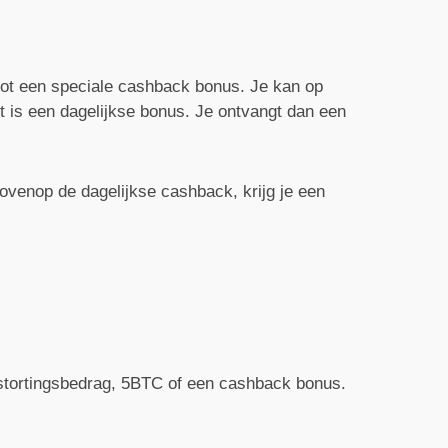
tot een speciale cashback bonus. Je kan op
t is een dagelijkse bonus. Je ontvangt dan een
ovenop de dagelijkse cashback, krijg je een
e stortingsbedrag, 5BTC of een cashback bonus.