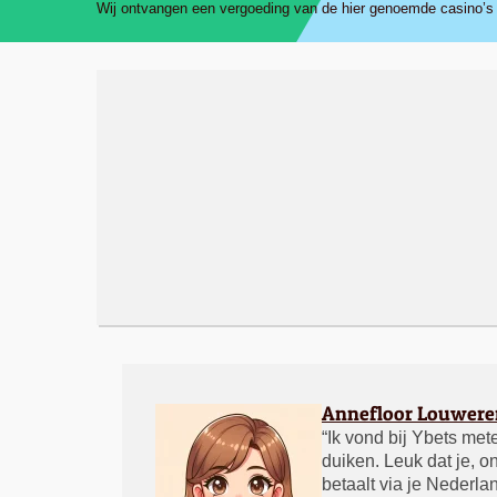
Wij ontvangen een vergoeding van de hier genoemde casino’s
Annefloor Louwere
“Ik vond bij Ybets met
duiken. Leuk dat je, on
betaalt via je Nederl