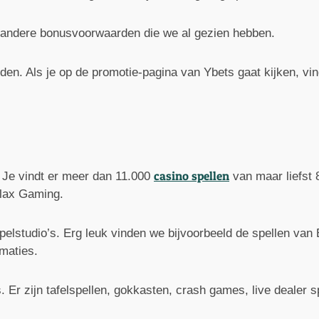
 andere bonusvoorwaarden die we al gezien hebben.
n. Als je op de promotie-pagina van Ybets gaat kijken, vind 
casino spellen
 Je vindt er meer dan 11.000
van maar liefst 
elax Gaming.
pelstudio’s. Erg leuk vinden we bijvoorbeeld de spellen va
imaties.
s. Er zijn tafelspellen, gokkasten, crash games, live dealer