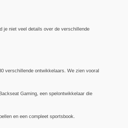
je niet veel details over de verschillende
80 verschillende ontwikkelaars. We zien vooral
n Backseat Gaming, een spelontwikkelaar die
 spellen en een compleet sportsbook.