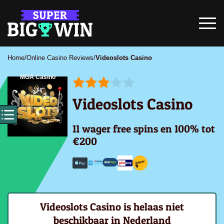
Home
/
Online Casino Reviews
/
Videoslots Casino
MGA Casino
Videoslots Casino
11 wager free spins en 100% tot
€200
Videoslots Casino is helaas niet
beschikbaar in Nederland