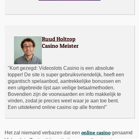
Ruud Holtrop
Casino Meister
"Kort gezegd: Videoslots Casino is een absolute
topper! De site is super gebruiksvriendelijk, heeft een
gigantisch spelaanbod, aantrekkelijke bonussen en
een uitgebreide lijst aan veilige betaalmethoden.
Bovendien zijn de voorwaarden en info makkelijk te
vinden, zodat je precies weet waar je aan toe bent.
Een uitstekend online casino op alle fronten!"
online casino
Het zal niemand verbazen dat een
genaamd