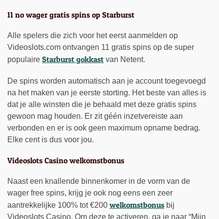
11 no wager gratis spins op Starburst
Alle spelers die zich voor het eerst aanmelden op
Videoslots.com ontvangen 11 gratis spins op de super
Starburst gokkast
populaire
van Netent.
De spins worden automatisch aan je account toegevoegd
na het maken van je eerste storting. Het beste van alles is
dat je alle winsten die je behaald met deze gratis spins
gewoon mag houden. Er zit géén inzetvereiste aan
verbonden en er is ook geen maximum opname bedrag.
Elke cent is dus voor jou.
Videoslots Casino welkomstbonus
Naast een knallende binnenkomer in de vorm van de
wager free spins, krijg je ook nog eens een zeer
welkomstbonus
aantrekkelijke 100% tot €200
bij
Videoslots Casino. Om deze te activeren, ga je naar “Mijn