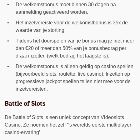
De welkomstbonus moet binnen 30 dagen na
aanmelding geactiveerd worden.
Het inzetvereiste voor de welkomstbonus is 35x de
waarde van je storting.
Tijdens het doorspelen van je bonus mag je niet meer
dan €20 of meer dan 50% van je bonusbedrag per
draai inzetten (welk bedrag het laagste is).
De welkomstbonus is alleen geldig op casino spellen
(bijvoorbeeld slots, roulette, live casino). Inzetten op
progressieve jackpot spellen tellen niet mee voor de
inzetvereisten.
Battle of Slots
De Battle of Slots is een uniek concept van Videoslots
Casino. Ze noemen het zelf ‘’s werelds eerste multiplayer
casino-ervaring’.