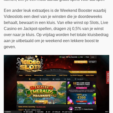
Een ander leuk extraatjes is de Weekend Booster waarbij
Videoslots een deel van je winsten die je doordeweeks
behaalt, bewaart in een kluis. Van elke winst op Slots, Live
Casino en Jackpot-spellen, dragen zij 0,5% van je winst
over naar je kluis. Op vrijdag worden het totale kluisbedrag
aan je uitbetaald om je weekend een lekkere boost te
geven.