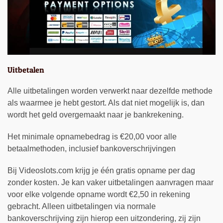
Uitbetalen
Alle uitbetalingen worden verwerkt naar dezelfde methode
als waarmee je hebt gestort. Als dat niet mogelijk is, dan
wordt het geld overgemaakt naar je bankrekening.
Het minimale opnamebedrag is €20,00 voor alle
betaalmethoden, inclusief bankoverschrijvingen
Bij Videoslots.com krijg je één gratis opname per dag
zonder kosten. Je kan vaker uitbetalingen aanvragen maar
voor elke volgende opname wordt €2,50 in rekening
gebracht. Alleen uitbetalingen via normale
bankoverschrijving zijn hierop een uitzondering, zij zijn