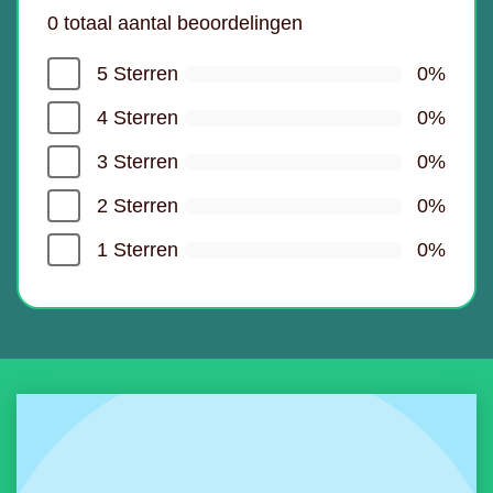
Titel
0 totaal aantal beoordelingen
Beoordeling
5 Sterren
0%
4 Sterren
0%
3 Sterren
0%
2 Sterren
0%
1 Sterren
0%
Door deze beoordeling in te vullen en te
verzenden ga ik akkoord met de
algemene voorwaarden
van
SuperBigWin.nu