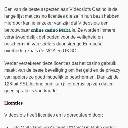
Een van de beste aspecten aan Videoslots Casino is de
lange lijst met casino licenties die ze in hun bezit hebben.
Hierdoor kan je er zeker van zijn dat Videoslots een
online casino Malta
betrouwbaar
is. Ze worden immers
verantwoordelijk gehouden voor de veiligheid en
bescherming van spelers door strenge Europese
overheden zoals de MGA en UKGC.
Verder verzekeren deze licenties dat het casino gebruik
maakt van de beste beveiliging om het geld en de privacy
van spelers zo goed mogelijk te beschermen. Dankzij de
128-bit SSL-technologie kan jij er gerust op zijn dat er
geen sprake is van fraude.
Licenties
Videoslots heeft licenties en is gereguleerd door:
de Malta Gaming Authority (“MGA”) in Malta onder