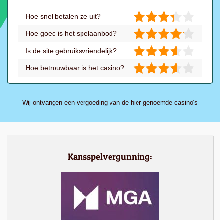
Hoe snel betalen ze uit?
Hoe goed is het spelaanbod?
Is de site gebruiksvriendelijk?
Hoe betrouwbaar is het casino?
Wij ontvangen een vergoeding van de hier genoemde casino’s
Kansspelvergunning: