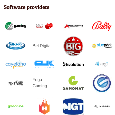
Software providers
Bet Digital
Fuga
Gaming