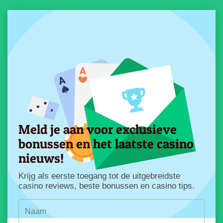
Meld je aan voor exclusieve
bonussen en het laatste casino
nieuws!
Krijg als eerste toegang tot de uitgebreidste
casino reviews, beste bonussen en casino tips.