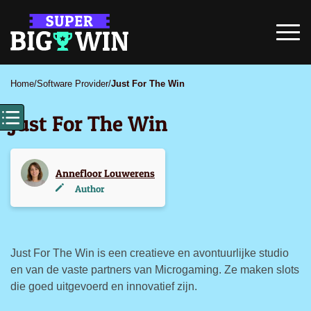
Home
/
Software Provider
/
Just For The Win
Just For The Win
Annefloor Louwerens
Author
Just For The Win is een creatieve en avontuurlijke studio
en van de vaste partners van Microgaming. Ze maken slots
die goed uitgevoerd en innovatief zijn.