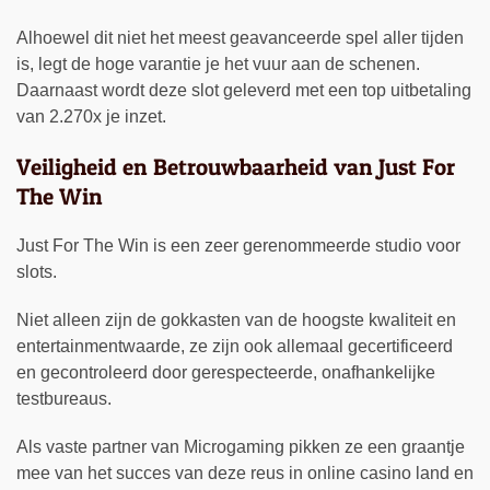
Alhoewel dit niet het meest geavanceerde spel aller tijden
is, legt de hoge varantie je het vuur aan de schenen.
Daarnaast wordt deze slot geleverd met een top uitbetaling
van 2.270x je inzet.
Veiligheid en Betrouwbaarheid van Just For
The Win
Just For The Win is een zeer gerenommeerde studio voor
slots.
Niet alleen zijn de gokkasten van de hoogste kwaliteit en
entertainmentwaarde, ze zijn ook allemaal gecertificeerd
en gecontroleerd door gerespecteerde, onafhankelijke
testbureaus.
Als vaste partner van Microgaming pikken ze een graantje
mee van het succes van deze reus in online casino land en