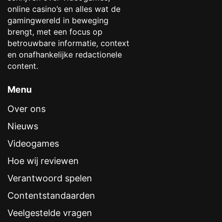
online casino’s en alles wat de
gamingwereld in beweging
brengt, met een focus op
betrouwbare informatie, context
en onafhankelijke redactionele
content.
Menu
Over ons
Nieuws
Videogames
Hoe wij reviewen
Verantwoord spelen
Contentstandaarden
Veelgestelde vragen