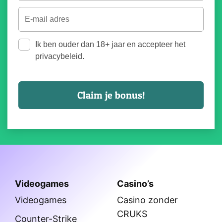
Ik ben ouder dan 18+ jaar en accepteer het
privacybeleid.
Videogames
Casino’s
Videogames
Casino zonder
CRUKS
Counter-Strike