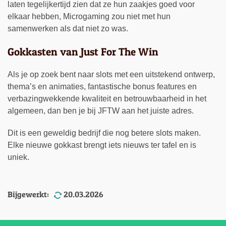
laten tegelijkertijd zien dat ze hun zaakjes goed voor
elkaar hebben, Microgaming zou niet met hun
samenwerken als dat niet zo was.
Gokkasten van Just For The Win
Als je op zoek bent naar slots met een uitstekend ontwerp,
thema’s en animaties, fantastische bonus features en
verbazingwekkende kwaliteit en betrouwbaarheid in het
algemeen, dan ben je bij JFTW aan het juiste adres.
Dit is een geweldig bedrijf die nog betere slots maken.
Elke nieuwe gokkast brengt iets nieuws ter tafel en is
uniek.
Bijgewerkt:
20.03.2026