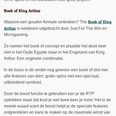
Book of King Arthur
Book of King
Waarom een gouden formule verbreken? The
Arthur
is wederom uitgebracht door Just For The Win en
Microgaming.
Ze namen het book of concept en plaatste het deze keer
niet in het Oude Egypte maar in het Engeland van King
Arthur. Een originele combinatie.
In de basis is dit verder nog gewoon een book of slot met
alle features van dien: gratis spins met een speciaal,
uitbreidend symbool.
Door de boost functie te gebruiken kan je de RTP
opkrikken maar dat kost je wel twee keer je inzet. Het is de
moeite waard want de boost helpt je de speciale features
ontgrendelen en kans te maken op de maximale winst van