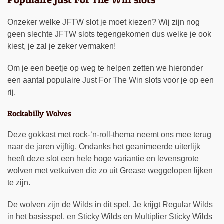
Onzeker welke JFTW slot je moet kiezen? Wij zijn nog
geen slechte JFTW slots tegengekomen dus welke je ook
kiest, je zal je zeker vermaken!
Om je een beetje op weg te helpen zetten we hieronder
een aantal populaire Just For The Win slots voor je op een
rij.
Rockabilly Wolves
Deze gokkast met rock-‘n-roll-thema neemt ons mee terug
naar de jaren vijftig. Ondanks het geanimeerde uiterlijk
heeft deze slot een hele hoge variantie en levensgrote
wolven met vetkuiven die zo uit Grease weggelopen lijken
te zijn.
De wolven zijn de Wilds in dit spel. Je krijgt Regular Wilds
in het basisspel, en Sticky Wilds en Multiplier Sticky Wilds