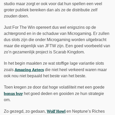
studio maar zorgt er ook voor dat hun spellen een veel
groter publiek bereiken dan als ze de distributie zelf
zouden doen.
Just For The Win opereert dus wel enigszins op de
achtergrond en in de schaduw van Microgaming. Er zullen
dus slots zijn die onder Microgaming worden uitgebracht
maar die eigenlijk van JFTW zijn. Een goed voorbeeld van
zo’n gezamenlijk project is Scarab Kingdom.
In het begin maakten ze wat stoffige lage variantie slots
Amazing Aztecs
zoals
die niet heel verkeerd waren maar
ook nou niet bepaald het beste van het beste.
Toen kregen ze door dat hoge volatiliteit met een goede
bonus buy
het goed deden en gooiden ze hun strategie
om.
Wolf Howl
Zo gezegd, zo gedaan,
en Neptune’s Riches