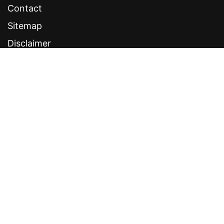
Contact
Sitemap
Disclaimer
Privacyverklaring
CRUKS eerder opzeggen
Software provider
Weddenschappen
Contacten
info@superbigwin.nu