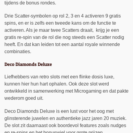
tijdens de bonus rondes.
Drie Scatter-symbolen op rol 2, 3 en 4 activeren 9 gratis
spins, en er is zelfs een tweede kans om de functie te
activeren. Als je maar twee Scatters draait, krijg je een
gratis re-spin van de rol die nog steeds een Scatter nodig
heeft. En dat kan leiden tot een aantal royale winnende
combinaties.
Deco Diamonds Deluxe
Liefhebbers van retro slots met een flinke dosis luxe,
kunnen hier hun hart ophalen. Ook deze slot werd
ontwikkeld in samenwerking met Microgaming en dat pakte
wederom goed uit.
Deco Diamonds Deluxe is een lust voor het oog met
glinsterende juwelen en authentieke jazz jaren 20 muziek.
De slot zit daarnaast ook boordevol features zoals nudges
en re-spins en het bonuswiel voor grote prijzen.